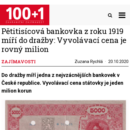
Přejít
k
hlavnímu
obsahu
Pětitisícová bankovka z roku 1919
míří do dražby: Vyvolávací cena je
rovný milion
ZAJÍMAVOSTI
Zuzana Rychlá
20.10.2020
Do dražby míří jedna z nejvzácnějších bankovek v
České republice. Vyvolávací cena státovky je jeden
milion korun