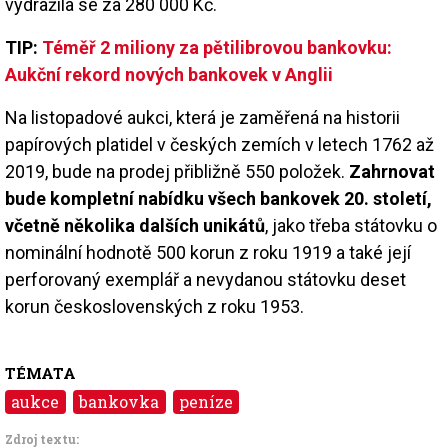
vydražila se za 280 000 Kč.
TIP:
Téměř 2 miliony za pětilibrovou bankovku:
Aukční rekord nových bankovek v Anglii
Na listopadové aukci, která je zaměřená na historii
papírových platidel v českých zemích v letech 1762 až
2019, bude na prodej přibližně 550 položek.
Zahrnovat
bude kompletní nabídku všech bankovek 20. století,
včetně několika dalších unikátů
, jako třeba státovku o
nominální hodnotě 500 korun z roku 1919 a také její
perforovaný exemplář a nevydanou státovku deset
korun československých z roku 1953.
TÉMATA
aukce
bankovka
peníze
Zdroj textu: