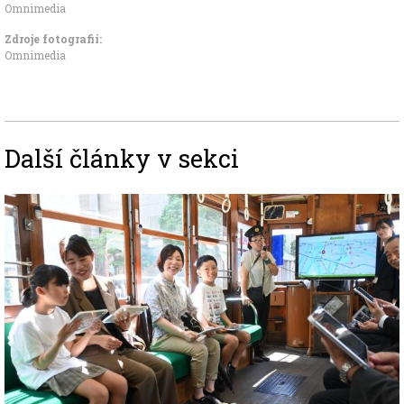
Omnimedia
Zdroje fotografii:
Omnimedia
Další články v sekci
Image