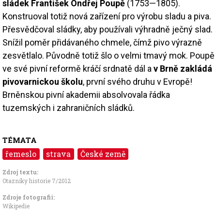
sládek František Ondřej Poupě
(1753—1805).
Konstruoval totiž nová zařízení pro výrobu sladu a piva.
Přesvědčoval sládky, aby používali výhradně ječný slad.
Snížil poměr přidávaného chmele, čímž pivo výrazně
zesvětlalo. Původně totiž šlo o velmi tmavý mok. Poupě
ve své pivní reformě kráčí srdnatě dál a
v Brně zakládá
pivovarnickou školu
, první svého druhu v Evropě!
Brněnskou pivní akademii absolvovala řádka
tuzemských i zahraničních sládků.
TÉMATA
řemeslo
strava
České země
Zdroj textu:
Otazníky historie 7/2012
Zdroje fotografii:
Wikipedie