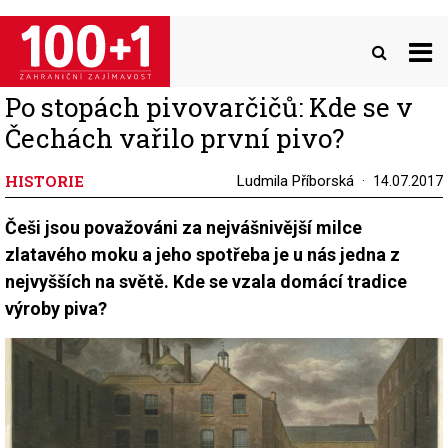
Přejít
k
hlavnímu
obsahu
Po stopách pivovarčičů: Kde se v
Čechách vařilo první pivo?
HISTORIE
Ludmila Příborská
14.07.2017
Češi jsou považováni za nejvášnivější milce
zlatavého moku a jeho spotřeba je u nás jedna z
nejvyšších na světě. Kde se vzala domácí tradice
výroby piva?