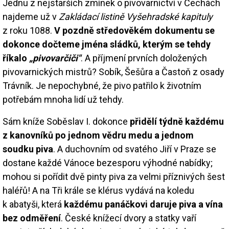
Jednu z nejstarších zmínek o pivovarnictví v Čechách
najdeme už v
Zakládací listině Vyšehradské kapituly
z roku 1088.
V pozdně středověkém dokumentu se
dokonce dočteme jména sládků, kterým se tehdy
říkalo
„pivovarčiči"
. A příjmení prvních doložených
pivovarnických mistrů? Sobík, Šešůra a Častoň z osady
Trávník. Je nepochybné, že pivo patřilo k životním
potřebám mnoha lidí už tehdy.
Sám kníže Soběslav I. dokonce
přidělí týdně každému
z kanovníků po jednom vědru medu a jednom
soudku piva
. A duchovním od svatého Jiří v Praze se
dostane každé Vánoce bezesporu výhodné nabídky;
mohou si pořídit dvě pinty piva za velmi příznivých šest
haléřů! A na Tři krále se klérus vydává na koledu
k abatyši, která
každému panáčkovi daruje piva a vína
bez odměření
. České knížecí dvory a statky vaří