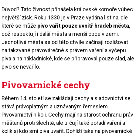
Důvod? Tato živnost přinášela královské komoře vůbec
největší zisk. Roku 1330 je v Praze vydána listina, dle
které se může
pivo vařit pouze uvnitř hradeb města
,
což respektují i další města a menší obce v zemi.
Jednotlivá města se od této chvíle začínají rozlišovat
na takzvané právovárečné s právem vaření a výčepu
piva a na nákladnické, kde se připravoval pouze slad, ale
pivo se nevařilo.
Pivovarnické cechy
Během 14. století se zakládají cechy a sladovnictví se
stává právoplatným a uznávaným řemeslem.
Pivovarnictví nikoli. Cechy mají na starost ochranu práv
měšťanů proti šlechtě, ale určují také pořadí vaření a
kolik si kdo smí piva uvařit. Dohlíží také na pivovarnické