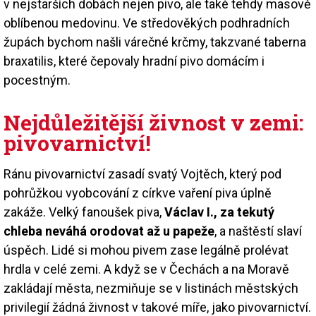
v nejstarších dobách nejen pivo, ale také tehdy masově
oblíbenou medovinu. Ve středověkých podhradních
župách bychom našli várečné krčmy, takzvané taberna
braxatilis, které čepovaly hradní pivo domácím i
pocestným.
Nejdůležitější živnost v zemi:
pivovarnictví!
Ránu pivovarnictví zasadí svatý Vojtěch, který pod
pohrůžkou vyobcování z církve vaření piva úplně
zakáže. Velký fanoušek piva,
Václav I., za tekutý
chleba neváhá orodovat až u papeže
, a naštěstí slaví
úspěch. Lidé si mohou pivem zase legálně prolévat
hrdla v celé zemi. A když se v Čechách a na Moravě
zakládají města, nezmiňuje se v listinách městských
privilegií žádná živnost v takové míře, jako pivovarnictví.