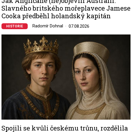
Jak Angličané (ne)objevili Austrálii:
Slavného britského mořeplavece Jamese
Cooka předběhl holandský kapitán
Radomír Dohnal
07.08.2026
HISTORIE
Image
Spojili se kvůli českému trůnu, rozdělila