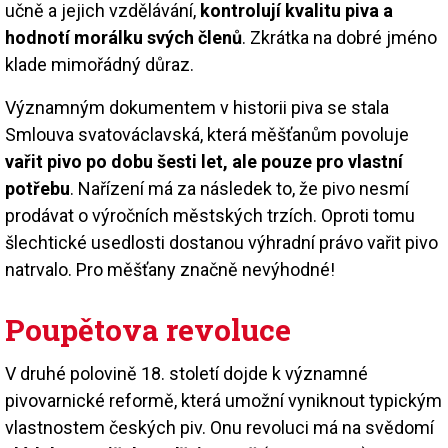
učně a jejich vzdělávání,
kontrolují kvalitu piva a
hodnotí morálku svých členů
. Zkrátka na dobré jméno
klade mimořádný důraz.
Významným dokumentem v historii piva se stala
Smlouva svatováclavská, která měšťanům povoluje
vařit pivo po dobu šesti let, ale pouze pro vlastní
potřebu
. Nařízení má za následek to, že pivo nesmí
prodávat o výročních městských trzích. Oproti tomu
šlechtické usedlosti dostanou výhradní právo vařit pivo
natrvalo. Pro měšťany značně nevýhodné!
Poupětova revoluce
V druhé polovině 18. století dojde k významné
pivovarnické reformě, která umožní vyniknout typickým
vlastnostem českých piv. Onu revoluci má na svědomí