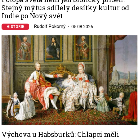
Stejný mýtus sdílely desítky kultur od
Indie po Nový svět
Rudolf Pokorný
05.08.2026
HISTORIE
Image
Výchova u Habsburků: Chlapci měli