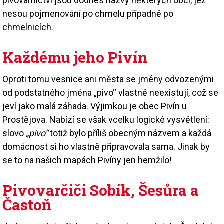
pivovarnictví jsou dodnes názvy některých obcí, jež
nesou pojmenování po chmelu případně po
chmelnicích.
Každému jeho Pivín
Oproti tomu vesnice ani města se jmény odvozenými
od podstatného jména „pivo“ vlastně neexistují, což se
jeví jako malá záhada. Výjimkou je obec Pivín u
Prostějova. Nabízí se však vcelku logické vysvětlení:
slovo
„pivo“
totiž bylo příliš obecným názvem a každá
domácnost si ho vlastně připravovala sama. Jinak by
se to na našich mapách Pivíny jen hemžilo!
Pivovarčiči Sobík, Šesůra a
Častoň