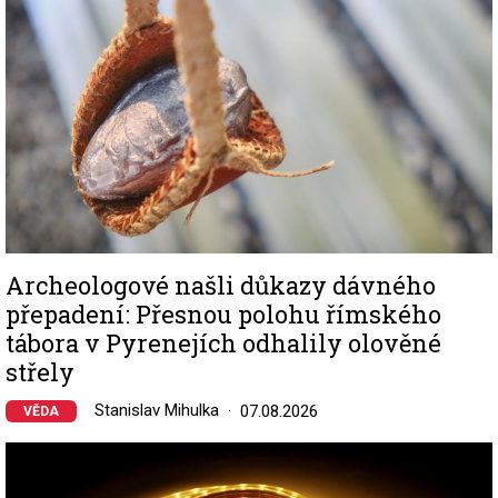
Archeologové našli důkazy dávného
přepadení: Přesnou polohu římského
tábora v Pyrenejích odhalily olověné
střely
Stanislav Mihulka
07.08.2026
VĚDA
Image