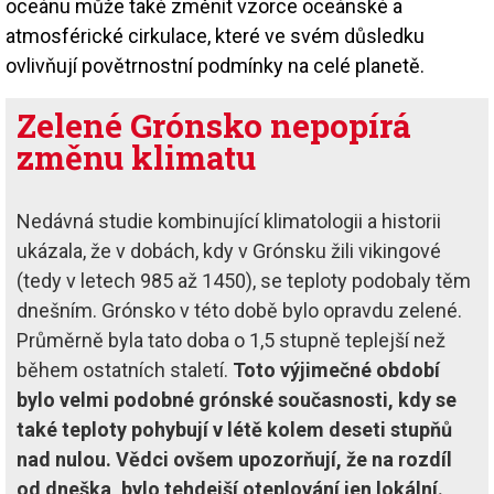
oceánu může také změnit vzorce oceánské a
atmosférické cirkulace, které ve svém důsledku
ovlivňují povětrnostní podmínky na celé planetě.
Zelené Grónsko nepopírá
změnu klimatu
Nedávná studie kombinující klimatologii a historii
ukázala, že v dobách, kdy v Grónsku žili vikingové
(tedy v letech 985 až 1450), se teploty podobaly těm
dnešním. Grónsko v této době bylo opravdu zelené.
Průměrně byla tato doba o 1,5 stupně teplejší než
během ostatních staletí.
Toto výjimečné období
bylo velmi podobné grónské současnosti, kdy se
také teploty pohybují v létě kolem deseti stupňů
nad nulou. Vědci ovšem upozorňují, že na rozdíl
od dneška, bylo tehdejší oteplování jen lokální.