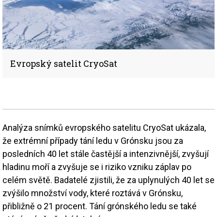
Evropský satelit CryoSat
Analýza snímků evropského satelitu CryoSat ukázala,
že extrémní případy tání ledu v Grónsku jsou za
posledních 40 let stále častější a intenzivnější, zvyšují
hladinu moří a zvyšuje se i riziko vzniku záplav po
celém světě. Badatelé zjistili, že za uplynulých 40 let se
zvýšilo množství vody, které roztává v Grónsku,
přibližně o 21 procent. Tání grónského ledu se také