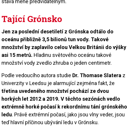
stává méně předvídatelným.
Tající Grónsko
Jen za poslední desetiletí z Grónska odtálo do
oceánu přibližně 3,5 bilionů tun vody. Takové
množství by zaplavilo celou Velkou Británii do výšky
asi 15 metrů.
Hladinu světového oceánu takové
množství vody zvedlo zhruba o jeden centimetr.
Podle vedoucího autora studie
Dr. Thomase Slatera
z
Univerzity v Leedsu je alarmující zejména fakt, že
třetina uvedeného množství pochází ze dvou
horkých let 2012 a 2019. V těchto sezónách vedlo
extrémně horké počasí k rekordnímu tání grónského
ledu
. Právě extrémní počasí, jako jsou vlny veder, jsou
teď hlavní příčinou ubývání ledu v Grónsku.