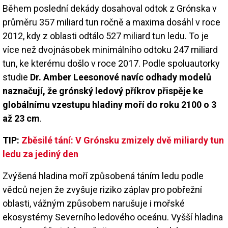
Během poslední dekády dosahoval odtok z Grónska v
průměru 357 miliard tun ročně a maxima dosáhl v roce
2012, kdy z oblasti odtálo 527 miliard tun ledu. To je
více než dvojnásobek minimálního odtoku 247 miliard
tun, ke kterému došlo v roce 2017. Podle spoluautorky
studie
Dr. Amber Leesonové navíc odhady modelů
naznačují, že grónský ledový příkrov přispěje ke
globálnímu vzestupu hladiny moří do roku 2100 o 3
až 23 cm
.
TIP:
Zběsilé tání: V Grónsku zmizely dvě miliardy tun
ledu za jediný den
Zvýšená hladina moří způsobená táním ledu podle
vědců nejen že zvyšuje riziko záplav pro pobřežní
oblasti, vážným způsobem narušuje i mořské
ekosystémy Severního ledového oceánu. Vyšší hladina