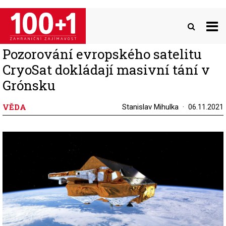
Přejít
k
hlavnímu
obsahu
Pozorování evropského satelitu
CryoSat dokládají masivní tání v
Grónsku
VĚDA
Stanislav Mihulka
06.11.2021