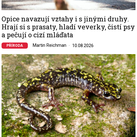
Opice navazují vztahy i s jinými druhy.
Hrají si s prasaty, hladí veverky, čistí psy
a pečují o cizí mláďata
Martin Reichman
10.08.2026
PŘÍRODA
Image