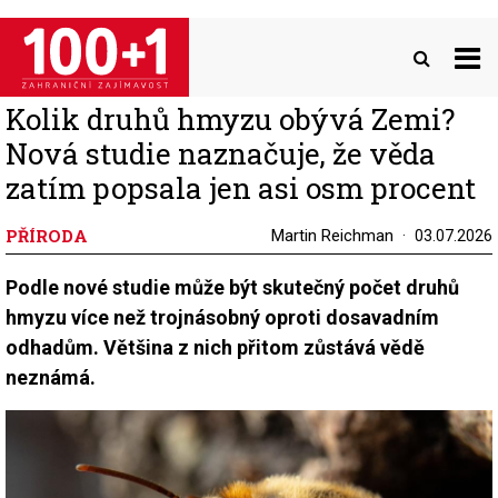
Přejít
k
hlavnímu
obsahu
Kolik druhů hmyzu obývá Zemi?
Nová studie naznačuje, že věda
zatím popsala jen asi osm procent
PŘÍRODA
Martin Reichman
03.07.2026
Podle nové studie může být skutečný počet druhů
hmyzu více než trojnásobný oproti dosavadním
odhadům. Většina z nich přitom zůstává vědě
neznámá.