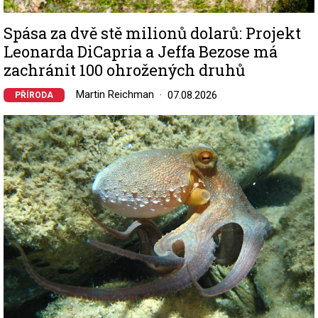
Spása za dvě stě milionů dolarů: Projekt
Leonarda DiCapria a Jeffa Bezose má
zachránit 100 ohrožených druhů
Martin Reichman
07.08.2026
PŘÍRODA
Image