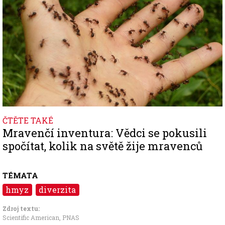
ČTĚTE TAKÉ
Mravenčí inventura: Vědci se pokusili
spočítat, kolik na světě žije mravenců
TÉMATA
hmyz
diverzita
Zdroj textu:
Scientific American
,
PNAS