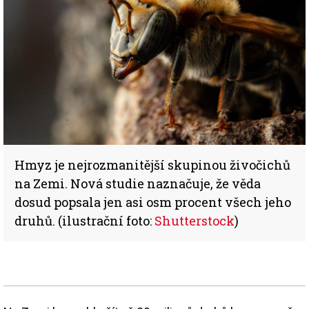
Hmyz je nejrozmanitější skupinou živočichů
na Zemi. Nová studie naznačuje, že věda
dosud popsala jen asi osm procent všech jeho
druhů. (ilustrační foto:
Shutterstock
)