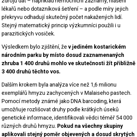
zdrojů dat – například nemocniční záznamy, hlášení
lékařů nebo dotazníková šetření – a podle míry jejich
překryvu odhadují skutečný počet nakažených lidí.
Stejný matematický princip výzkumníci použili i u
parazitických vosiček.
Výsledkem bylo zjištění, že
v jediném kostarickém
národním parku by místo dosud zaznamenaných
zhruba 1 400 druhů mohlo ve skutečnosti žít přibližně
3 400 druhů těchto vos.
Dalším krokem byla analýza více než 1,6 milionu
exemplářů hmyzu zachycených v Malaiseho pastech.
Pomocí metody známé jako DNA barcoding, která
umožňuje rozlišovat druhy podle krátkých úseků
genetické informace, identifikovali vědci téměř 54 000
různých druhů hmyzu.
Pokud na všechny skupiny
aplikovali stejný poměr objevených a dosud skrytých