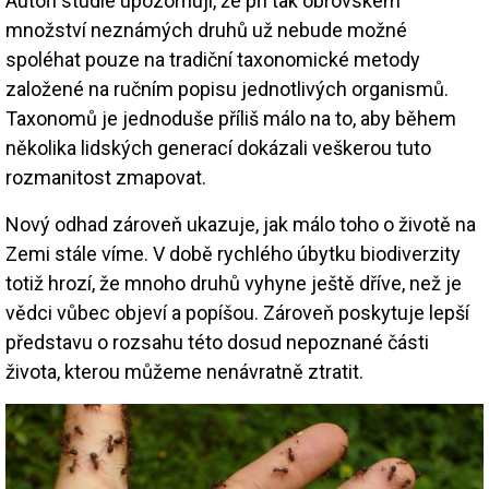
Autoři studie upozorňují, že při tak obrovském
množství neznámých druhů už nebude možné
spoléhat pouze na tradiční taxonomické metody
založené na ručním popisu jednotlivých organismů.
Taxonomů je jednoduše příliš málo na to, aby během
několika lidských generací dokázali veškerou tuto
rozmanitost zmapovat.
Nový odhad zároveň ukazuje, jak málo toho o životě na
Zemi stále víme. V době rychlého úbytku biodiverzity
totiž hrozí, že mnoho druhů vyhyne ještě dříve, než je
vědci vůbec objeví a popíšou. Zároveň poskytuje lepší
představu o rozsahu této dosud nepoznané části
života, kterou můžeme nenávratně ztratit.
Image