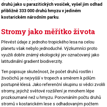
druhů jako u parazitických vosiček, vyšel jim odhad
přibližně 333 000 druhů hmyzu v jediném
kostarickém národním parku
.
Stromy jako měřítko života
Převést údaje z jednoho tropického lesa na celou
planetu však nebylo jednoduché. Výzkumníci proto
využili dobře známý ekologický jev označovaný jako
latitudinální gradient biodiverzity.
Ten popisuje skutečnost, že počet druhů rostlin i
živočichů je nejvyšší v tropech a směrem k pólům
postupně klesá. Jako referenční skupinu si vědci zvolili
stromy, jejichž světové rozšíření je mnohem lépe
prozkoumané než u hmyzu. Porovnáním počtu druhů
stromů v kostarickém lese s odhadovaným počtem