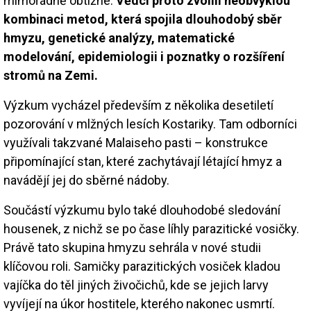
mimořádně obtížné.
Vědci proto zvolili neobvyklou
kombinaci metod, která spojila dlouhodobý sběr
hmyzu, genetické analýzy, matematické
modelování, epidemiologii i poznatky o rozšíření
stromů na Zemi.
Výzkum vycházel především z několika desetiletí
pozorování v mlžných lesích Kostariky. Tam odborníci
využívali takzvané Malaiseho pasti – konstrukce
připomínající stan, které zachytávají létající hmyz a
navádějí jej do sběrné nádoby.
Součástí výzkumu bylo také dlouhodobé sledování
housenek, z nichž se po čase líhly parazitické vosičky.
Právě tato skupina hmyzu sehrála v nové studii
klíčovou roli. Samičky parazitických vosiček kladou
vajíčka do těl jiných živočichů, kde se jejich larvy
vyvíjejí na úkor hostitele, kterého nakonec usmrtí.