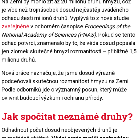
Na Zemi by mohlo žít až 20 milionů druhů hmyzu, což
je více než trojnásobek dosud nejčastěji uváděného
odhadu šesti milionů druhů. Vyplývá to z nové studie
zveřejněné
v odborném časopise
Proceedings of the
National Academy of Sciences (PNAS)
. Pokud se tento
odhad potvrdí, znamenalo by to, že věda dosud popsala
jen zlomek skutečné hmyzí rozmanitosti – přibližně 1,5
milionu druhů.
Nová práce naznačuje, že jsme dosud výrazně
podceňovali skutečnou rozmanitost hmyzu na Zemi.
Podle odborníků jde o významný posun, který může
ovlivnit budoucí výzkum i ochranu přírody.
Jak spočítat neznámé druhy?
Odhadnout počet dosud neobjevených druhů je