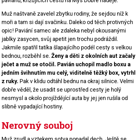
paviánů, křižujících cestu na Mys Dobré naděje.
Muž naštvaně zavelel zbytku rodiny, že sejdou níž k
moři a tam si dají svačinku. Daleko od těch protivných
opic! Paviání samec ale zdaleka nebyl okousanými
jablky zasycen, svůj apetit jen trochu podráždil.
Jakmile spatřil tatíka šlapajícího podél cesty s velkou
bednou, rozběhl se.
Ženy a děti z okolních aut začaly
ječet a muž se otočil. Pavián uchopil madlo boxu a
jedním švihnutím mu celý, viditelně těžký box, vytrhl
z ruky.
Pak v klidu odtáhl bednu na okraj silnice. Velmi
dobře věděl, že usadit se uprostřed cesty je holý
nesmysl a okolo projíždějící auta by jej jen rušila od
slibně vypadající hostiny.
Nerovný souboj
Muž zrudl a vztekem sotva popadal dech. Ještě se