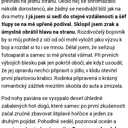
převrátil na jednu stranu. Okolo něj se shromáždilo
několik dorostenců, ale žádný se neodvážil blíž jak na
dva metry.
I já jsem si sedl do stejné vzdálenosti a šéf
tlupy se na mě upřeně podíval. Sklopil jsem zrak a
úmyslně obrátil hlavu na stranu.
Rozdivočelý bojovník
by si můj pohled z očí od očí mohl vyložit jako výzvu k
boji a rozdat si to i se mnou. Dělal jsem, že seřizuji
fotoaparát a samec si mě přestal všímat. Při prvních
výbojích blesku pak jen pokrčil obočí, ale když usoudil,
že jej opravdu nechci připravit o jídlo, v klidu otevřel
první plastovou krabici. Rodinka připravená o krásný
romantický zážitek mezitím skočila do auta a zmizela.
Pod nohy paviána se vysypalo deset úhledně
zabalených hot-dogů, které samec po první zkušenosti
začal zručně zbavovat štiplavé hořčice a jeden za
druhým pojídat. Pohodlně seděl, pozoroval oceán a