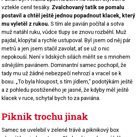
vztekle cenil tesáky.
Zvalchovaný tatík se pomalu
postavil a chtěl ještě jednou popadnout klacek, který
mu vyletěl z rukou.
S tím ale pavián počítal a sotva
muž natáhl ruku, vůdce tlupy se znovu rozběhl. Muž
pajdal, klopýtal a rychle ustupoval. Byl jsem od něj pár
metrů a jen jsem stačil zavolat, ať se už o nic
nepokouší. Není v lidských silách měřit se s mnohem
silnějším paviánem. Dominantní samec pochopil, že
tady mu už žádné nebezpečí nehrozí a vracel se k
boxu. „To byla hloupost, s tím jídlem,“ podotýkám ještě
a z pohledu postiženého je jasné, že kdyby měl ještě
klacek v ruce, schytal bych to za paviána.
Piknik trochu jinak
Samec se uvelebil v zelené trávě a piknikový box