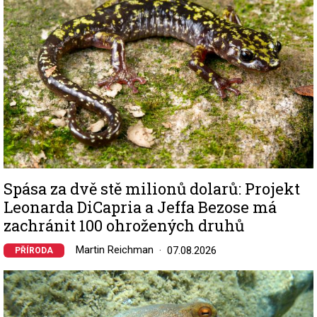
Spása za dvě stě milionů dolarů: Projekt
Leonarda DiCapria a Jeffa Bezose má
zachránit 100 ohrožených druhů
Martin Reichman
07.08.2026
PŘÍRODA
Image