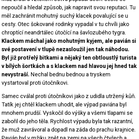
nepoučil a hledal způsob, jak napravit svou reputaci. Tu
měl zachránit mohutný suchý klacek povalující se u
cesty. Otec šokované rodinky vypadal v tu chvíli jako
chroptící neandrtálec útočící na šavlozubého tygra.
Klackem máchal jako mohutným kyjem, ale pavián si
své postavení v tlupě nezasloužil jen tak náhodou.
Byl již protřelý bitkami a nějaký ten obtloustlý turista
v bílých šortkách a s klackem nad hlavou jej hned tak
nevystraší.
Nechal bednu bednou a tryskem
vystartoval proti útočníkovi.
Samec cválal proti útočníkovi jako z udidla utržený kůň.
Tatík jej chtěl klackem uhodit, ale výpad paviána byl
mnohem prudší. Vyskočil do výšky a všemi tlapami se
zabořil do jeho těla. Rychlost výpadu byla tak razantní,
že muž zavrávoral a dopadl na záda do prachu krajnice.
Pavián byl v mžiku zpět na zemi na všech čtyřech a