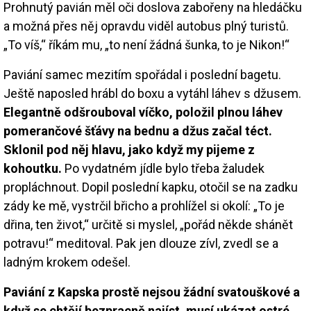
Prohnutý pavián měl oči doslova zabořeny na hledáčku
a možná přes něj opravdu viděl autobus plný turistů.
„To víš,“ říkám mu, „to není žádná šunka, to je Nikon!“
Paviání samec mezitím spořádal i poslední bagetu.
Ještě naposled hrábl do boxu a vytáhl láhev s džusem.
Elegantně odšrouboval víčko, položil plnou láhev
pomerančové šťávy na bednu a džus začal téct.
Sklonil pod něj hlavu, jako když my pijeme z
kohoutku.
Po vydatném jídle bylo třeba žaludek
propláchnout. Dopil poslední kapku, otočil se na zadku
zády ke mě, vystrčil břicho a prohlížel si okolí: „To je
dřina, ten život,“ určitě si myslel, „pořád někde shánět
potravu!“ meditoval. Pak jen dlouze zívl, zvedl se a
ladným krokem odešel.
Paviání z Kapska prostě nejsou žádní svatouškové a
když se chtějí bezpracně najíst, musí ukázat ostré