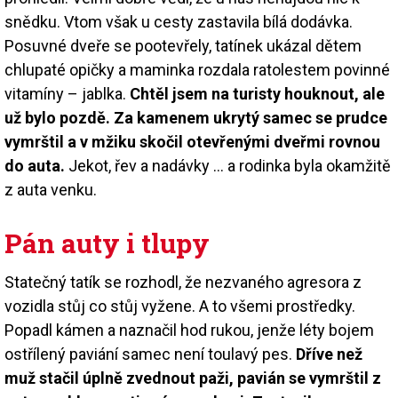
snědku. Vtom však u cesty zastavila bílá dodávka.
Posuvné dveře se pootevřely, tatínek ukázal dětem
chlupaté opičky a maminka rozdala ratolestem povinné
vitamíny – jablka.
Chtěl jsem na turisty houknout, ale
už bylo pozdě. Za kamenem ukrytý samec se prudce
vymrštil a v mžiku skočil otevřenými dveřmi rovnou
do auta.
Jekot, řev a nadávky ... a rodinka byla okamžitě
z auta venku.
Pán auty i tlupy
Statečný tatík se rozhodl, že nezvaného agresora z
vozidla stůj co stůj vyžene. A to všemi prostředky.
Popadl kámen a naznačil hod rukou, jenže léty bojem
ostřílený paviání samec není toulavý pes.
Dříve než
muž stačil úplně zvednout paži, pavián se vymrštil z