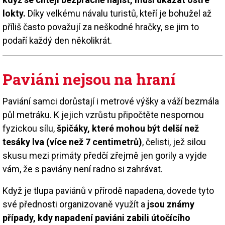
lokty.
Díky velkému návalu turistů, kteří je bohužel až
příliš často považují za neškodné hračky, se jim to
podaří každý den několikrát.
Paviáni nejsou na hraní
Paviání samci dorůstají i metrové výšky a váží bezmála
půl metráku. K jejich vzrůstu připočtěte nespornou
fyzickou sílu,
špičáky, které mohou být delší než
tesáky lva (více než 7 centimetrů)
, čelisti, jež silou
skusu mezi primáty předčí zřejmě jen gorily a vyjde
vám, že s paviány není radno si zahrávat.
Když je tlupa paviánů v přírodě napadena, dovede tyto
své přednosti organizovaně využít a
jsou známy
případy, kdy napadení paviáni zabili útočícího