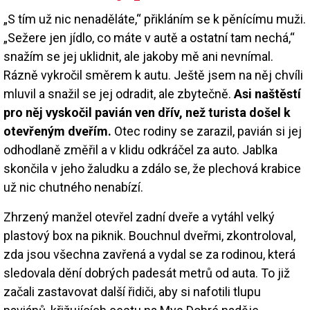
„S tím už nic nenaděláte,“ přikláním se k pěnícímu muži.
„Sežere jen jídlo, co máte v autě a ostatní tam nechá,“
snažím se jej uklidnit, ale jakoby mě ani nevnímal.
Rázně vykročil směrem k autu. Ještě jsem na něj chvíli
mluvil a snažil se jej odradit, ale zbytečně.
Asi naštěstí
pro něj vyskočil pavián ven dřív, než turista došel k
otevřeným dveřím.
Otec rodiny se zarazil, pavián si jej
odhodlaně změřil a v klidu odkráčel za auto. Jablka
skončila v jeho žaludku a zdálo se, že plechová krabice
už nic chutného nenabízí.
Zhrzený manžel otevřel zadní dveře a vytáhl velký
plastový box na piknik. Bouchnul dveřmi, zkontroloval,
zda jsou všechna zavřená a vydal se za rodinou, která
sledovala dění dobrých padesát metrů od auta. To již
začali zastavovat další řidiči, aby si nafotili tlupu