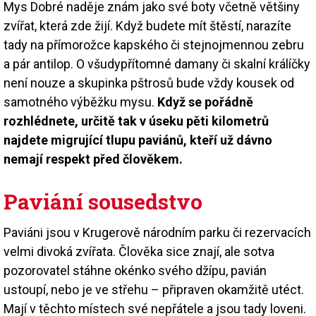
Mys Dobré naděje znám jako své boty včetně většiny
zvířat, která zde žijí. Když budete mít štěstí, narazíte
tady na přímorožce kapského či stejnojmennou zebru
a pár antilop. O všudypřítomné damany či skalní králíčky
není nouze a skupinka pštrosů bude vždy kousek od
samotného výběžku mysu.
Když se pořádně
rozhlédnete, určitě tak v úseku pěti kilometrů
najdete migrující tlupu paviánů, kteří už dávno
nemají respekt před člověkem.
Paviání sousedstvo
Paviáni jsou v Krugerově národním parku či rezervacích
velmi divoká zvířata. Člověka sice znají, ale sotva
pozorovatel stáhne okénko svého džípu, pavián
ustoupí, nebo je ve střehu – připraven okamžitě utéct.
Mají v těchto místech své nepřátele a jsou tady loveni.