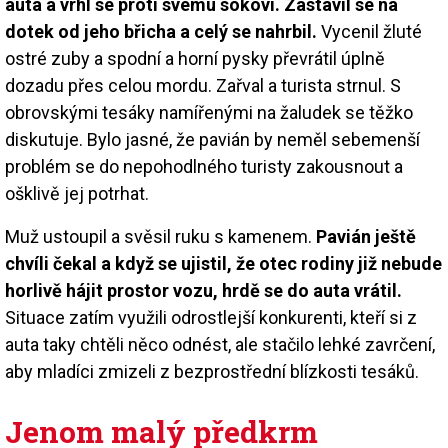
auta a vrhl se proti svému sokovi. Zastavil se na
dotek od jeho břicha a celý se nahrbil.
Vycenil žluté
ostré zuby a spodní a horní pysky převrátil úplně
dozadu přes celou mordu. Zařval a turista strnul. S
obrovskými tesáky namířenými na žaludek se těžko
diskutuje. Bylo jasné, že pavián by neměl sebemenší
problém se do nepohodlného turisty zakousnout a
ošklivě jej potrhat.
Muž ustoupil a svěsil ruku s kamenem.
Pavián ještě
chvíli čekal a když se ujistil, že otec rodiny již nebude
horlivě hájit prostor vozu, hrdě se do auta vrátil.
Situace zatím využili odrostlejší konkurenti, kteří si z
auta taky chtěli něco odnést, ale stačilo lehké zavrčení,
aby mladíci zmizeli z bezprostřední blízkosti tesáků.
Jenom malý předkrm