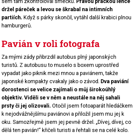
sem tam zkontroloval smečku.
Pravou prackou lehce
držel páreček a levou se škrabal na intimních
partiích.
Když s párky skončil, vytáhl další krabici plnou
hamburgerů.
Pavián v roli fotografa
Za mými zády přibrzdil autobus plný japonských
turistů. Z autobusu to muselo s boxem uprostřed
vypadat jako piknik mezi mnou a paviánem, takže
japonské kompakty cvakaly jako o závod.
Dva paviání
dorostenci se velice zajímali o můj širokoúhlý
objektiv. Viděli se v něm a neustále na něj sahali
prsty či jej olizovali.
Otočil jsem fotoaparát hledáčkem
k nejodvážnějšímu paviánovi a přiložil jsem mu jej k
oku. Samozřejmě jsem jej pevně držel. „Dívej, dívej, co
dělá ten pavián!“ křičeli turisti a řehtali se na celé kolo.