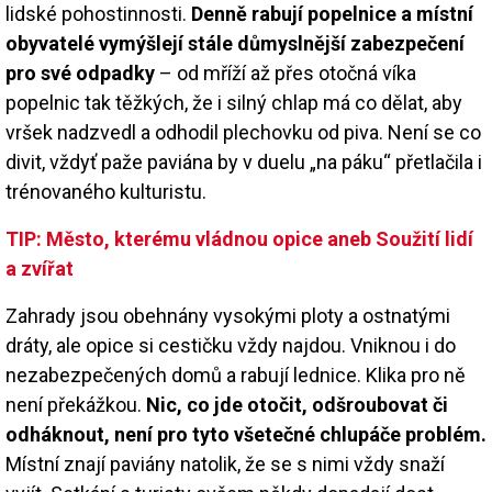
lidské pohostinnosti.
Denně rabují popelnice a místní
obyvatelé vymýšlejí stále důmyslnější zabezpečení
pro své odpadky
– od mříží až přes otočná víka
popelnic tak těžkých, že i silný chlap má co dělat, aby
vršek nadzvedl a odhodil plechovku od piva. Není se co
divit, vždyť paže paviána by v duelu „na páku“ přetlačila i
trénovaného kulturistu.
TIP: Město, kterému vládnou opice aneb Soužití lidí
a zvířat
Zahrady jsou obehnány vysokými ploty a ostnatými
dráty, ale opice si cestičku vždy najdou. Vniknou i do
nezabezpečených domů a rabují lednice. Klika pro ně
není překážkou.
Nic, co jde otočit, odšroubovat či
odháknout, není pro tyto všetečné chlupáče problém.
Místní znají paviány natolik, že se s nimi vždy snaží