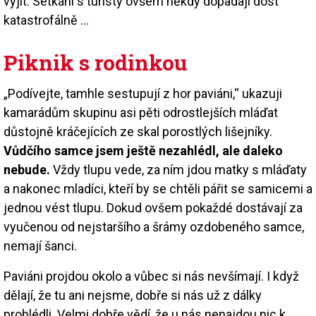
vyjít. Setkání s turisty ovšem někdy dopadají dost
katastrofálně ...
Piknik s rodinkou
„Podívejte, tamhle sestupují z hor paviáni,“ ukazuji
kamarádům skupinu asi pěti odrostlejších mláďat
důstojně kráčejících ze skal porostlých lišejníky.
Vůdčího samce jsem ještě nezahlédl, ale daleko
nebude.
Vždy tlupu vede, za ním jdou matky s mláďaty
a nakonec mladíci, kteří by se chtěli pářit se samicemi a
jednou vést tlupu. Dokud ovšem pokaždé dostávají za
vyučenou od nejstaršího a šrámy ozdobeného samce,
nemají šanci.
Paviáni projdou okolo a vůbec si nás nevšímají. I když
dělají, že tu ani nejsme, dobře si nás už z dálky
prohlédli. Velmi dobře vědí, že u nás nenajdou nic k