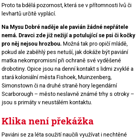
Proto ta bdělá pozornost, která se v přítomnosti lvů či
levhartů určitě vyplácí.
Na Mysu Dobré naděje ale pavián žádné nepřátele
nemá. Dravci zde již nežijí a potulující se psi či kočky
pro něj nejsou hrozbou.
Možná tak pro opičí mládě,
pokud ale zaběhlý pes netuší, jak dokáže být paviání
matka nekompromisní při ochraně své vyděšené
drobotiny. Opice jsou na denní kontakt s lidmi zvyklé a
stará koloniální města Fishoek, Muinzenberg,
Simonstown či na druhé straně hory legendární
Scarborough – město neslavně známé trhy s otroky –
jsou s primáty v neustálém kontaktu.
Klika není překážka
Paviáni se za léta soužití naučili využívat i nechtěné