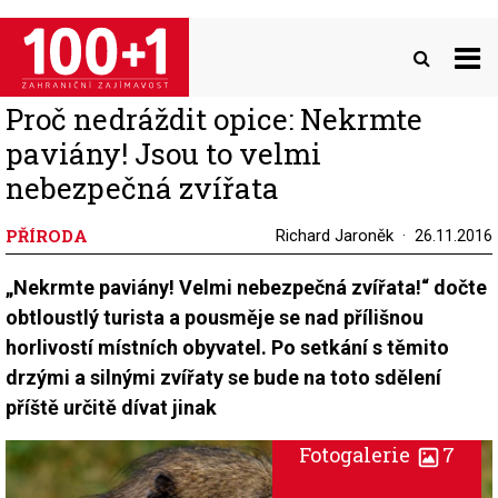
Přejít
k
hlavnímu
obsahu
Proč nedráždit opice: Nekrmte
paviány! Jsou to velmi
nebezpečná zvířata
PŘÍRODA
Richard Jaroněk
26.11.2016
„Nekrmte paviány! Velmi nebezpečná zvířata!“ dočte
obtloustlý turista a pousměje se nad přílišnou
horlivostí místních obyvatel. Po setkání s těmito
drzými a silnými zvířaty se bude na toto sdělení
příště určitě dívat jinak
Fotogalerie
7