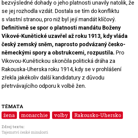
bezvýsledné dohady o jeho platnosti unavily natolik, že
se jej rozhodla vzdát. Dostala se tím do konfliktu
s vlastní stranou, pro niž byl její mandát klíčový.
Definitivně se spor o platnosti mandátu Boženy
Vikové-Kunětické uzavřel až roku 1913, kdy vláda
český zemský sněm, naprosto podvázaný česko-
německými spory a obstrukcemi, rozpustila.
Pro
Vikovou-Kunětickou skončila politická dráha za
Rakouska-Uherska roku 1914, kdy se v prohlášení
zřekla jakékoliv další kandidatury z důvodu
přetrvávajícího odporu k volbě žen
.
TÉMATA
žena
monarchie
volby
Rakousko-Uhersko
Zdroj textu:
Tajemství české minulosti