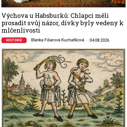
Výchova u Habsburků: Chlapci měli
prosadit svůj názor, dívky byly vedeny k
mlčenlivosti
Blanka Fišarová Kuchaříková
04.08.2026
HISTORIE
Image