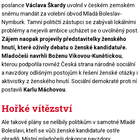
poslance
Václava Škardy
uvolnil v českém zemském
sněmu mandát za volební obvod Mladá Boleslav-
Nymburk. Tamní političtí zástupci se zabývali lokálními
problémy a nejevili ambice ucházet se o uvolněný post.
Zájem naopak projevily představitelky ženského
hnutí, které oživily debatu o ženské kandidatuře.
Mladočeši navrhli Boženu Vikovou-Kunětickou
,
kterou podpořila rovněž Česká strana národně sociální
a navzdory odlišným postojům k řešení ženské otázky i
aktivistky z ženského hnutí. Sociální demokraté proti ní
postavili
Karlu Máchovou
.
Hořké vítězství
Ale takové plány se nelíbily politikům v samotné Mladé
Boleslavi, kteří se vůči ženské kandidatuře ostře
ohradili. Místní mladočeši dokonce navzdory