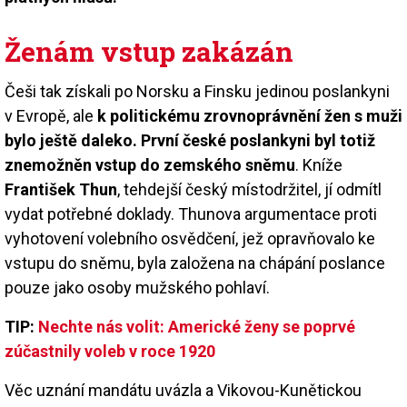
Ženám vstup zakázán
Češi tak získali po Norsku a Finsku jedinou poslankyni
v Evropě, ale
k politickému zrovnoprávnění žen s muži
bylo ještě daleko. První české poslankyni byl totiž
znemožněn vstup do zemského sněmu
. Kníže
František Thun
, tehdejší český místodržitel, jí odmítl
vydat potřebné doklady. Thunova argumentace proti
vyhotovení volebního osvědčení, jež opravňovalo ke
vstupu do sněmu, byla založena na chápání poslance
pouze jako osoby mužského pohlaví.
TIP:
Nechte nás volit: Americké ženy se poprvé
zúčastnily voleb v roce 1920
Věc uznání mandátu uvázla a Vikovou-Kunětickou