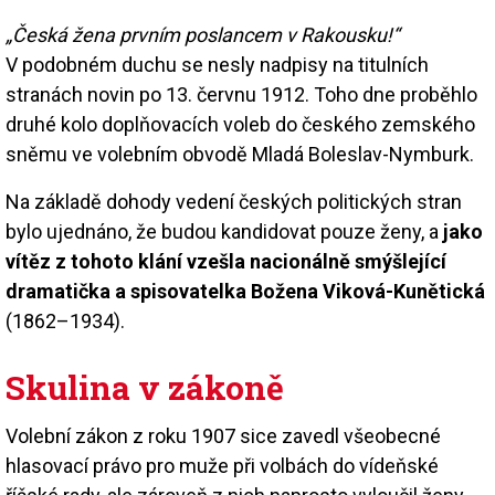
„Česká žena prvním poslancem v Rakousku!“
V podobném duchu se nesly nadpisy na titulních
stranách novin po 13. červnu 1912. Toho dne proběhlo
druhé kolo doplňovacích voleb do českého zemského
sněmu ve volebním obvodě Mladá Boleslav-Nymburk.
Na základě dohody vedení českých politických stran
bylo ujednáno, že budou kandidovat pouze ženy, a
jako
vítěz z tohoto klání vzešla nacionálně smýšlející
dramatička a spisovatelka Božena Viková-Kunětická
(1862–1934).
Skulina v zákoně
Volební zákon z roku 1907 sice zavedl všeobecné
hlasovací právo pro muže při volbách do vídeňské