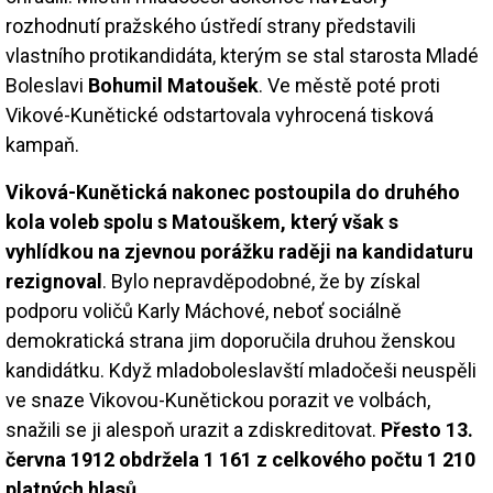
rozhodnutí pražského ústředí strany představili
vlastního protikandidáta, kterým se stal starosta Mladé
Boleslavi
Bohumil Matoušek
. Ve městě poté proti
Vikové-Kunětické odstartovala vyhrocená tisková
kampaň.
Viková-Kunětická nakonec postoupila do druhého
kola voleb spolu s Matouškem, který však s
vyhlídkou na zjevnou porážku raději na kandidaturu
rezignoval
. Bylo nepravděpodobné, že by získal
podporu voličů Karly Máchové, neboť sociálně
demokratická strana jim doporučila druhou ženskou
kandidátku. Když mladoboleslavští mladočeši neuspěli
ve snaze Vikovou-Kunětickou porazit ve volbách,
snažili se ji alespoň urazit a zdiskreditovat.
Přesto 13.
června 1912 obdržela 1 161 z celkového počtu 1 210
platných hlasů.