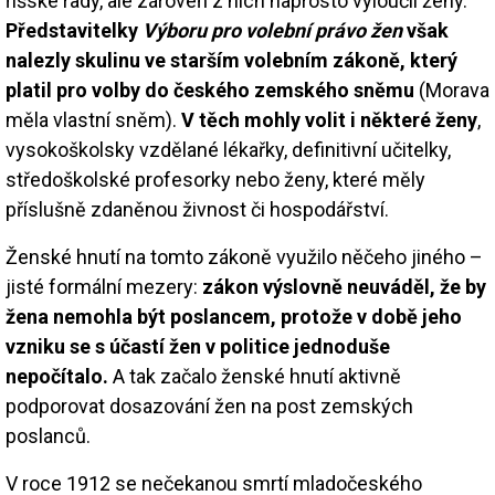
říšské rady, ale zároveň z nich naprosto vyloučil ženy.
Představitelky
Výboru pro volební právo žen
však
nalezly skulinu ve starším volebním zákoně, který
platil pro volby do českého zemského sněmu
(Morava
měla vlastní sněm).
V těch mohly volit i některé ženy
,
vysokoškolsky vzdělané lékařky, definitivní učitelky,
středoškolské profesorky nebo ženy, které měly
příslušně zdaněnou živnost či hospodářství.
Ženské hnutí na tomto zákoně využilo něčeho jiného –
jisté formální mezery:
zákon výslovně neuváděl, že by
žena nemohla být poslancem, protože v době jeho
vzniku se s účastí žen v politice jednoduše
nepočítalo.
A tak začalo ženské hnutí aktivně
podporovat dosazování žen na post zemských
poslanců.
V roce 1912 se nečekanou smrtí mladočeského