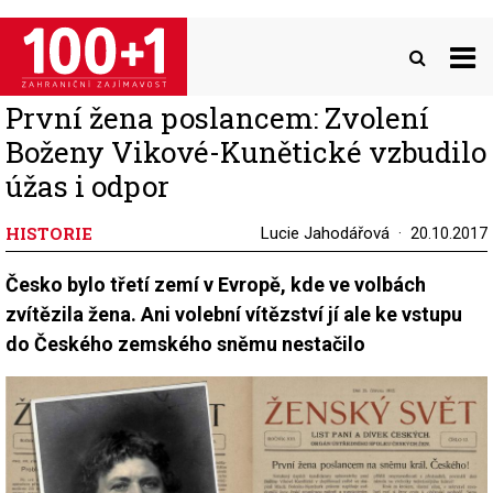
Přejít
k
hlavnímu
obsahu
První žena poslancem: Zvolení
Boženy Vikové-Kunětické vzbudilo
úžas i odpor
HISTORIE
Lucie Jahodářová
20.10.2017
Česko bylo třetí zemí v Evropě, kde ve volbách
zvítězila žena. Ani volební vítězství jí ale ke vstupu
do Českého zemského sněmu nestačilo