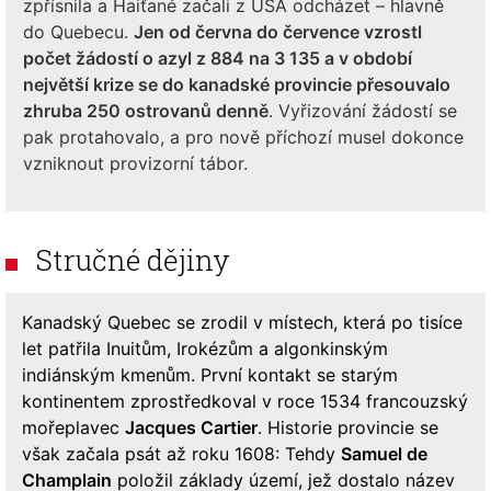
zpřísnila a Haiťané začali z USA odcházet – hlavně
do Quebecu.
Jen od června do července vzrostl
počet žádostí o azyl z 884 na 3 135 a v období
největší krize se do kanadské provincie přesouvalo
zhruba 250 ostrovanů denně
. Vyřizování žádostí se
pak protahovalo, a pro nově příchozí musel dokonce
vzniknout provizorní tábor.
Stručné dějiny
Kanadský Quebec se zrodil v místech, která po tisíce
let patřila Inuitům, Irokézům a algonkinským
indiánským kmenům. První kontakt se starým
kontinentem zprostředkoval v roce 1534 francouzský
mořeplavec
Jacques Cartier
. Historie provincie se
však začala psát až roku 1608: Tehdy
Samuel de
Champlain
položil základy území, jež dostalo název