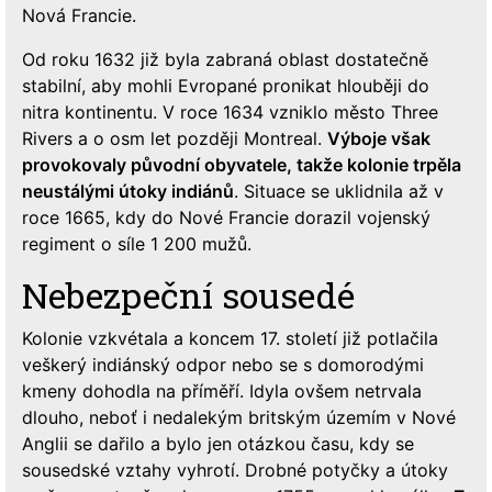
Nová Francie.
Od roku 1632 již byla zabraná oblast dostatečně
stabilní, aby mohli Evropané pronikat hlouběji do
nitra kontinentu. V roce 1634 vzniklo město Three
Rivers a o osm let později Montreal.
Výboje však
provokovaly původní obyvatele, takže kolonie trpěla
neustálými útoky indiánů
. Situace se uklidnila až v
roce 1665, kdy do Nové Francie dorazil vojenský
regiment o síle 1 200 mužů.
Nebezpeční sousedé
Kolonie vzkvétala a koncem 17. století již potlačila
veškerý indiánský odpor nebo se s domorodými
kmeny dohodla na příměří. Idyla ovšem netrvala
dlouho, neboť i nedalekým britským územím v Nové
Anglii se dařilo a bylo jen otázkou času, kdy se
sousedské vztahy vyhrotí. Drobné potyčky a útoky