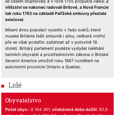
se časem stupňovaly a v roce 1755 propukla válka:
Z
vítězství se nakonec radovali Britové, a Nová Francie
tak roku 1763 na základě Pařížské smlouvy přestala
existovat
.
Mísení dvou populací vyústilo v řadu svárů, které
musela Británie řešit smluvně i silou, veškeré vnitřní
pře se však podařilo zažehnat až v polovině 19.
století. Britský parlament posléze vyslyšel naléhání
tamních obyvatel a prostřednictvím zákona o Britské
Severní Americe umožnil roku 1867 rozdělení na
autonomní provincie Ontario a Quebec.
Lidé
Obyvatelstvo
Počet obyv.:
8 164 361;
očekávaná doba dožití:
82,6