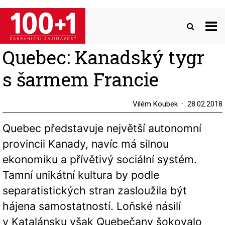
Přejít
k
hlavnímu
obsahu
Quebec: Kanadský tygr
s šarmem Francie
Vilém Koubek
28.02.2018
Quebec představuje největší autonomní
provincii Kanady, navíc má silnou
ekonomiku a přívětivý sociální systém.
Tamní unikátní kultura by podle
separatistických stran zasloužila být
hájena samostatností. Loňské násilí
v Katalánsku však Quebečany šokovalo