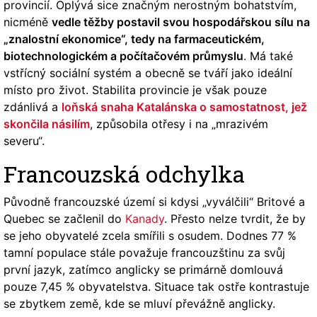
provincií. Oplývá sice značným nerostným bohatstvím,
nicméně
vedle těžby postavil svou hospodářskou sílu na
„znalostní ekonomice“, tedy na farmaceutickém,
biotechnologickém a počítačovém průmyslu
. Má také
vstřícný sociální systém a obecně se tváří jako ideální
místo pro život. Stabilita provincie je však pouze
zdánlivá a
loňská snaha Katalánska o samostatnost, jež
skončila násilím
, způsobila otřesy i na „mrazivém
severu“.
Francouzská odchylka
Původně francouzské území si kdysi „vyválčili“ Britové a
Quebec se začlenil do
Kanady
. Přesto nelze tvrdit, že by
se jeho obyvatelé zcela smířili s osudem. Dodnes 77 %
tamní populace stále považuje francouzštinu za svůj
první jazyk, zatímco anglicky se primárně domlouvá
pouze 7,45 % obyvatelstva. Situace tak ostře kontrastuje
se zbytkem země, kde se mluví převážně anglicky.