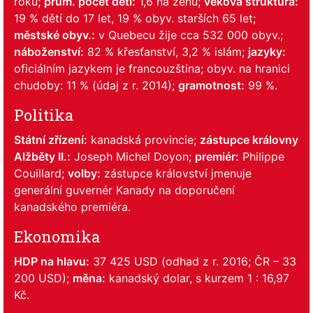
roku;
prům. počet dětí:
1,6 na ženu;
věková struktura:
19 % dětí do 17 let, 19 % obyv. starších 65 let;
městské obyv.:
v Quebecu žije cca 532 000 obyv.;
náboženství:
82 % křesťanství, 3,2 % islám;
jazyky:
oficiálním jazykem je francouzština; obyv. na hranici
chudoby: 11 % (údaj z r. 2014);
gramotnost:
99 %.
Politika
Státní zřízení:
kanadská provincie;
zástupce královny
Alžběty II.:
Joseph Michel Doyon;
premiér:
Philippe
Couillard;
volby:
zástupce království jmenuje
generální guvernér Kanady na doporučení
kanadského premiéra.
Ekonomika
HDP na hlavu:
37 425 USD (odhad z r. 2016; ČR – 33
200 USD);
měna:
kanadský dolar, s kurzem 1 : 16,97
Kč.