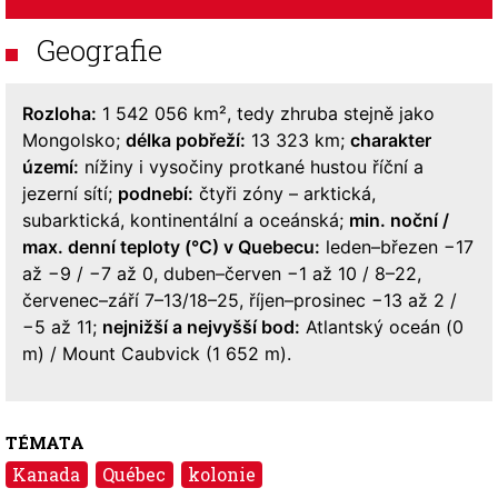
Geografie
Rozloha:
1 542 056 km², tedy zhruba stejně jako
Mongolsko;
délka pobřeží:
13 323 km;
charakter
území:
nížiny i vysočiny protkané hustou říční a
jezerní sítí;
podnebí:
čtyři zóny – arktická,
subarktická, kontinentální a oceánská;
min. noční /
max. denní teploty (°C) v Quebecu:
leden–březen −17
až −9 / −7 až 0, duben–červen −1 až 10 / 8–22,
červenec–září 7–13/18–25, říjen–prosinec −13 až 2 /
−5 až 11;
nejnižší a nejvyšší bod:
Atlantský oceán (0
m) / Mount Caubvick (1 652 m).
TÉMATA
Kanada
Québec
kolonie