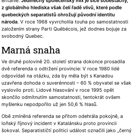
Británie.
Jedinečný společenský mix je sice soběstačný,
z globálního hlediska však čelí řadě vlivů, které podle
quebeckých separatistů ohrožují původní identitu
národa
. V roce 1968 vyvrcholila touha po samostatnosti
založením strany Parti Québécois, jež dodnes bojuje za
svobodný Quebec.
Marná snaha
Ve druhé polovině 20. století strana dokonce prosadila
dvě referenda o odtržení provincie: V roce 1980 lidé
odpovídali na otázku, zda by měla být s Kanadou
uzavřena dohoda o suverénnosti – 60 % obyvatel se však
vyslovilo proti. Lidové hlasování v roce 1995 opět
skončilo odmítnutím samostatnosti, tentokrát ovšem
myšlenku nepodpořilo už jen 50,6 % hlasů.
Obě zmíněná referenda se přitom odehrála pokojně, a
loňský říjnový incident v Katalánsku proto provincii
šokoval. Separatističtí politici událost označili jako „černý