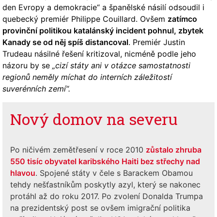
den Evropy a demokracie“ a španělské násilí odsoudil i
quebecký premiér Philippe Couillard. Ovšem
zatímco
provinční politikou katalánský incident pohnul, zbytek
Kanady se od něj spíš distancoval
. Premiér Justin
Trudeau násilné řešení kritizoval, nicméně podle jeho
názoru by se
„cizí státy ani v otázce samostatnosti
regionů neměly míchat do interních záležitostí
suverénních zemí“.
Nový domov na severu
Po ničivém zemětřesení v roce 2010
zůstalo zhruba
550 tisíc obyvatel karibského Haiti bez střechy nad
hlavou
. Spojené státy v čele s Barackem Obamou
tehdy nešťastníkům poskytly azyl, který se nakonec
protáhl až do roku 2017. Po zvolení Donalda Trumpa
na prezidentský post se ovšem imigrační politika