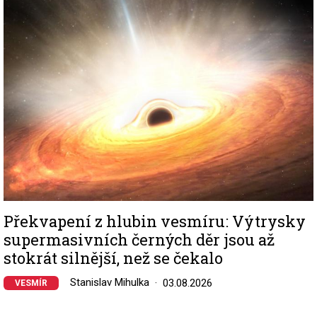
Image
Překvapení z hlubin vesmíru: Výtrysky
supermasivních černých děr jsou až
stokrát silnější, než se čekalo
Stanislav Mihulka
03.08.2026
VESMÍR