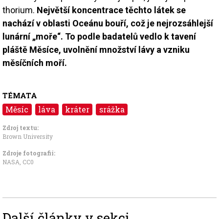
thorium.
Největší koncentrace těchto látek se
nachází v oblasti Oceánu bouří, což je nejrozsáhlejší
lunární „moře“. To podle badatelů vedlo k tavení
pláště Měsíce, uvolnění množství lávy a vzniku
měsíčních moří.
TÉMATA
Měsíc
láva
kráter
srážka
Zdroj textu:
Brown University
Zdroje fotografii:
NASA
,
CC0
Další články v sekci