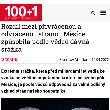
Přejít
k
hlavnímu
obsahu
Rozdíl mezi přivrácenou a
odvrácenou stranou Měsíce
způsobila podle vědců dávná
srážka
VESMÍR
Stanislav Mihulka
14.04.2022
Extrémní srážka, která před miliardami let vedla ke
vzniku největšího impaktního kráteru na jižním pólu
Měsíce, je podle vědců odpovědná za velmi odlišný
vzhled stran našeho souputníka.