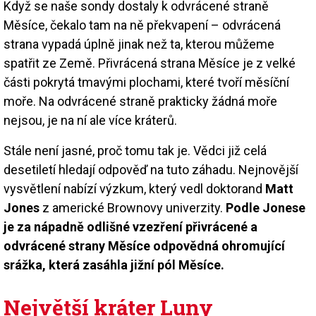
Když se naše sondy dostaly k odvrácené straně
Měsíce, čekalo tam na ně překvapení – odvrácená
strana vypadá úplně jinak než ta, kterou můžeme
spatřit ze Země. Přivrácená strana Měsíce je z velké
části pokrytá tmavými plochami, které tvoří měsíční
moře. Na odvrácené straně prakticky žádná moře
nejsou, je na ní ale více kráterů.
Stále není jasné, proč tomu tak je. Vědci již celá
desetiletí hledají odpověď na tuto záhadu. Nejnovější
vysvětlení nabízí výzkum, který vedl doktorand
Matt
Jones
z americké Brownovy univerzity.
Podle Jonese
je za nápadně odlišné vzezření přivrácené a
odvrácené strany Měsíce odpovědná ohromující
srážka, která zasáhla jižní pól Měsíce.
Největší kráter Luny