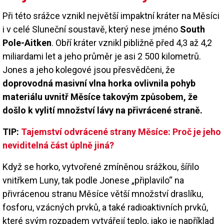
Při této srážce vznikl největší impaktní kráter na Měsíci
i v celé Sluneční soustavě, který nese jméno
South
Pole-Aitken
. Obří kráter vznikl pibližně před 4,3 až 4,2
miliardami let a jeho průměr je asi 2 500 kilometrů.
Jones a jeho kolegové jsou přesvědčeni, že
doprovodná masivní vlna horka ovlivnila pohyb
materiálu uvnitř Měsíce takovým způsobem, že
došlo k vylití množství lávy na přivrácené straně.
TIP:
Tajemství odvrácené strany Měsíce: Proč je jeho
neviditelná část úplně jiná?
Když se horko, vytvořené zmíněnou srážkou, šířilo
vnitřkem Luny, tak podle Jonese „připlavilo“ na
přivrácenou stranu Měsíce větší množství draslíku,
fosforu, vzácných prvků, a také radioaktivních prvků,
které svým rozpadem vytvářejí teplo, jako je například