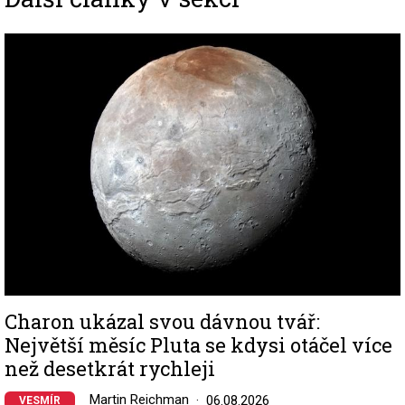
Image
Charon ukázal svou dávnou tvář:
Největší měsíc Pluta se kdysi otáčel více
než desetkrát rychleji
Martin Reichman
06.08.2026
VESMÍR