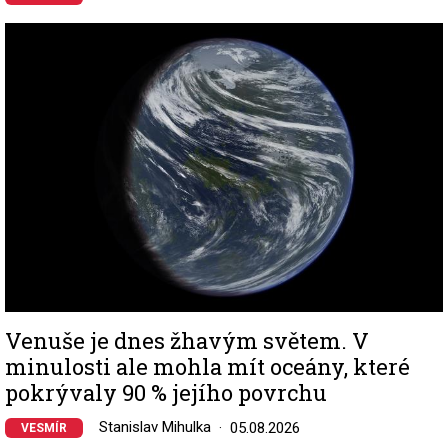
Image
Venuše je dnes žhavým světem. V
minulosti ale mohla mít oceány, které
pokrývaly 90 % jejího povrchu
Stanislav Mihulka
05.08.2026
VESMÍR