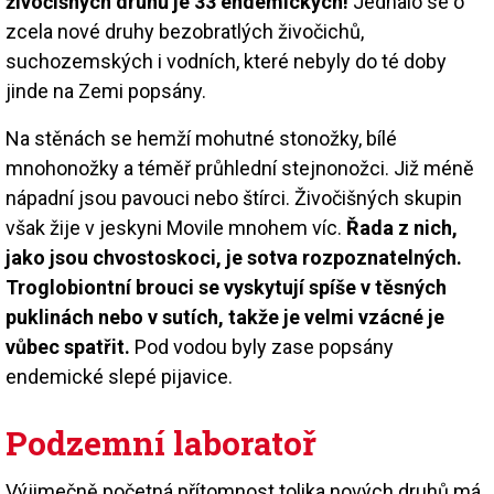
živočišných druhů je 33 endemických!
Jednalo se o
zcela nové druhy bezobratlých živočichů,
suchozemských i vodních, které nebyly do té doby
jinde na Zemi popsány.
Na stěnách se hemží mohutné stonožky, bílé
mnohonožky a téměř průhlední stejnonožci. Již méně
nápadní jsou pavouci nebo štírci. Živočišných skupin
však žije v jeskyni Movile mnohem víc.
Řada z nich,
jako jsou chvostoskoci, je sotva rozpoznatelných.
Troglobiontní brouci se vyskytují spíše v těsných
puklinách nebo v sutích, takže je velmi vzácné je
vůbec spatřit.
Pod vodou byly zase popsány
endemické slepé pijavice.
Podzemní laboratoř
Výjimečně početná přítomnost tolika nových druhů má