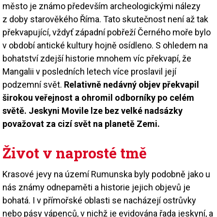
město je známo především archeologickými nálezy
z doby starověkého Říma. Tato skutečnost není až tak
překvapující, vždyť západní pobřeží Černého moře bylo
v období antické kultury hojně osídleno. S ohledem na
bohatství zdejší historie mnohem víc překvapí, že
Mangalii v posledních letech více proslavil její
podzemní svět.
Relativně nedávný objev překvapil
širokou veřejnost a ohromil odborníky po celém
světě. Jeskyni Movile lze bez velké nadsázky
považovat za cizí svět na planetě Zemi.
Život v naprosté tmě
Krasové jevy na území Rumunska byly podobně jako u
nás známy odnepaměti a historie jejich objevů je
bohatá. I v přímořské oblasti se nacházejí ostrůvky
nebo pásy vápenců, v nichž je evidována řada jeskyní, a