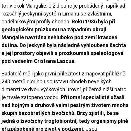
to i v okolí Mangalie. Již dlouho je probádaný například
rozsáhlý jeskynní systém Limanu se zvláštními,
obdélníkovými profily chodeb.
Roku 1986 byla při
geologickém průzkumu na západním okraji
Mangalie navrtána nehluboko pod zemí krasová
dutina. Do jeskyně byla následně vyhloubena šachta
a její prostory objevili a prozkoumali speleologové
pod vedením Cristiana Lascua.
Badatelé měli jako první příležitost zmapovat přibližně
240 metrů dlouhou soustavu chodeb nevelkých
dimenzí ve dvou výškových úrovní, přičemž nižší patro
je trvale zatopeno vodou.
Přítomní specialisté užasli
nad hojným a druhově velmi pestrým životem mnoha
skupin bezobratlých živočichů. Brzy zjistili, že se
jedná o živočichy troglobiontní, tedy organismy plně
přizpůsobené pro život v podzemí.
Jsou