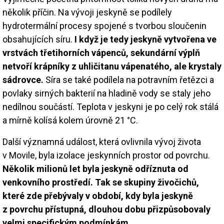
několik příčin. Na vývoji jeskyně se podílely
hydrotermální procesy spojené s tvorbou sloučenin
obsahujících síru.
I když je tedy jeskyně vytvořena ve
vrstvách třetihorních vápenců, sekundární výplň
netvoří krápníky z uhličitanu vápenatého, ale krystaly
sádrovce.
Síra se také podílela na potravním řetězci a
povlaky sirných bakterií na hladině vody se staly jeho
nedílnou součástí. Teplota v jeskyni je po celý rok stálá
a mírně kolísá kolem úrovně 21 °C.
Další významná událost, která ovlivnila vývoj života
v Movile, byla izolace jeskynních prostor od povrchu.
Několik milionů let byla jeskyně odříznuta od
venkovního prostředí. Tak se skupiny živočichů,
které zde přebývaly v období, kdy byla jeskyně
z povrchu přístupná, dlouhou dobu přizpůsobovaly
velmi specifickým podmínkám.