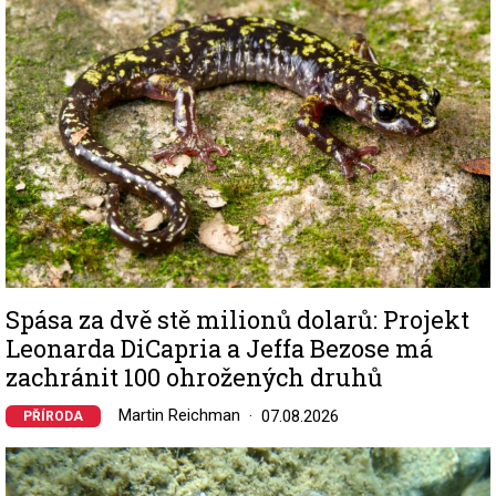
Spása za dvě stě milionů dolarů: Projekt
Leonarda DiCapria a Jeffa Bezose má
zachránit 100 ohrožených druhů
Martin Reichman
07.08.2026
PŘÍRODA
Image