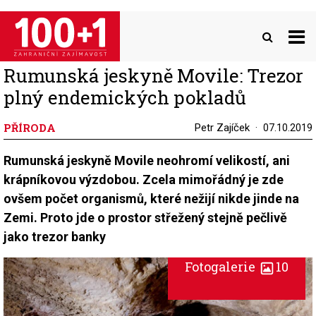
Přejít
k
hlavnímu
obsahu
Rumunská jeskyně Movile: Trezor
plný endemických pokladů
PŘÍRODA
Petr Zajíček
07.10.2019
Rumunská jeskyně Movile neohromí velikostí, ani
krápníkovou výzdobou. Zcela mimořádný je zde
ovšem počet organismů, které nežijí nikde jinde na
Zemi. Proto jde o prostor střežený stejně pečlivě
jako trezor banky
Fotogalerie
10