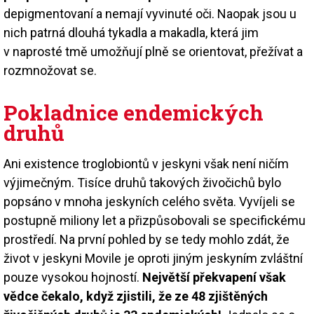
depigmentovaní a nemají vyvinuté oči. Naopak jsou u
nich patrná dlouhá tykadla a makadla, která jim
v naprosté tmě umožňují plně se orientovat, přežívat a
rozmnožovat se.
Pokladnice endemických
druhů
Ani existence troglobiontů v jeskyni však není ničím
výjimečným. Tisíce druhů takových živočichů bylo
popsáno v mnoha jeskyních celého světa. Vyvíjeli se
postupně miliony let a přizpůsobovali se specifickému
prostředí. Na první pohled by se tedy mohlo zdát, že
život v jeskyni Movile je oproti jiným jeskyním zvláštní
pouze vysokou hojností.
Největší překvapení však
vědce čekalo, když zjistili, že ze 48 zjištěných