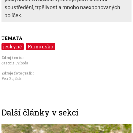
soustředění, trpělivost a mnoho naexponovaných
políček.
TÉMATA
jeskyně
Rumunsko
Zdroj textu:
časopis Příroda
Zdroje fotografii:
Petr Zajíček
Další články v sekci
Image