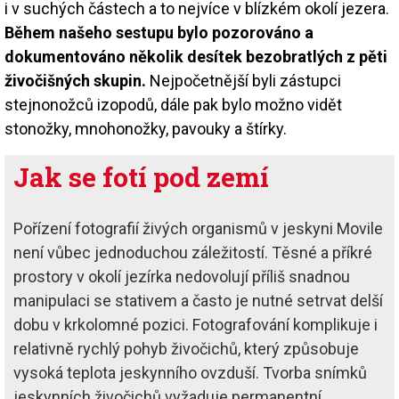
i v suchých částech a to nejvíce v blízkém okolí jezera.
Během našeho sestupu bylo pozorováno a
dokumentováno několik desítek bezobratlých z pěti
živočišných skupin.
Nejpočetnější byli zástupci
stejnonožců izopodů, dále pak bylo možno vidět
stonožky, mnohonožky, pavouky a štírky.
Jak se fotí pod zemí
Pořízení fotografií živých organismů v jeskyni Movile
není vůbec jednoduchou záležitostí. Těsné a příkré
prostory v okolí jezírka nedovolují příliš snadnou
manipulaci se stativem a často je nutné setrvat delší
dobu v krkolomné pozici. Fotografování komplikuje i
relativně rychlý pohyb živočichů, který způsobuje
vysoká teplota jeskynního ovzduší. Tvorba snímků
jeskynních živočichů vyžaduje permanentní