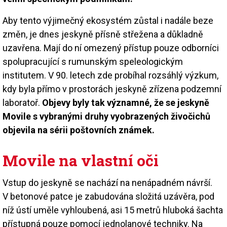
Aby tento výjimečný ekosystém zůstal i nadále beze
změn, je dnes jeskyně přísně střežena a důkladně
uzavřena. Mají do ní omezený přístup pouze odborníci
spolupracující s rumunským speleologickým
institutem. V 90. letech zde probíhal rozsáhlý výzkum,
kdy byla přímo v prostorách jeskyně zřízena podzemní
laboratoř.
Objevy byly tak významné, že se jeskyně
Movile s vybranými druhy vyobrazených živočichů
objevila na sérii poštovních známek.
Movile na vlastní oči
Vstup do jeskyně se nachází na nenápadném návrší.
V betonové patce je zabudována složitá uzávěra, pod
níž ústí uměle vyhloubená, asi 15 metrů hluboká šachta
přístupná pouze pomocí jednolanové techniky. Na