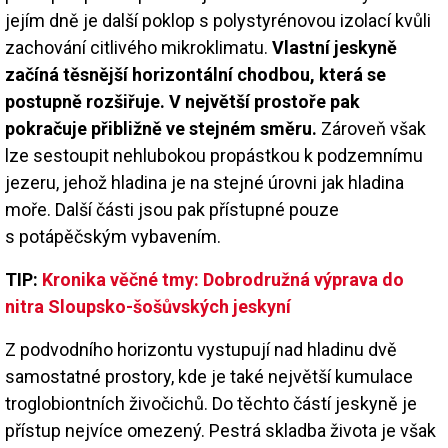
jejím dně je další poklop s polystyrénovou izolací kvůli
zachování citlivého mikroklimatu.
Vlastní jeskyně
začíná těsnější horizontální chodbou, která se
postupně rozšiřuje. V největší prostoře pak
pokračuje přibližně ve stejném směru.
Zároveň však
lze sestoupit nehlubokou propástkou k podzemnímu
jezeru, jehož hladina je na stejné úrovni jak hladina
moře. Další části jsou pak přístupné pouze
s potápěčským vybavením.
TIP:
Kronika věčné tmy: Dobrodružná výprava do
nitra Sloupsko-šošůvských jeskyní
Z podvodního horizontu vystupují nad hladinu dvě
samostatné prostory, kde je také největší kumulace
troglobiontních živočichů. Do těchto částí jeskyně je
přístup nejvíce omezený. Pestrá skladba života je však