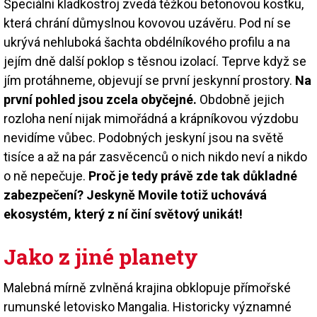
Speciální kladkostroj zvedá těžkou betonovou kostku,
která chrání důmyslnou kovovou uzávěru. Pod ní se
ukrývá nehluboká šachta obdélníkového profilu a na
jejím dně další poklop s těsnou izolací. Teprve když se
jím protáhneme, objevují se první jeskynní prostory.
Na
první pohled jsou zcela obyčejné.
Obdobně jejich
rozloha není nijak mimořádná a krápníkovou výzdobu
nevidíme vůbec. Podobných jeskyní jsou na světě
tisíce a až na pár zasvěcenců o nich nikdo neví a nikdo
o ně nepečuje.
Proč je tedy právě zde tak důkladné
zabezpečení? Jeskyně Movile totiž uchovává
ekosystém, který z ní činí světový unikát!
Jako z jiné planety
Malebná mírně zvlněná krajina obklopuje přímořské
rumunské letovisko Mangalia. Historicky významné