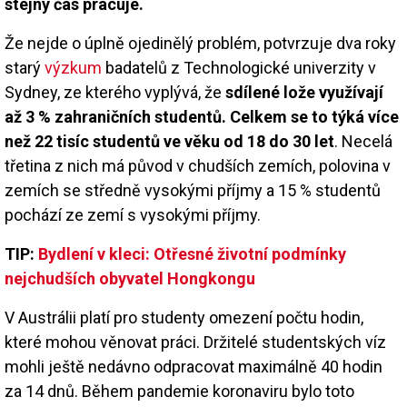
stejný čas pracuje.
Že nejde o úplně ojedinělý problém, potvrzuje dva roky
starý
výzkum
badatelů z Technologické univerzity v
Sydney, ze kterého vyplývá, že
sdílené lože využívají
až 3 % zahraničních studentů. Celkem se to týká více
než 22 tisíc studentů ve věku od 18 do 30 let
. Necelá
třetina z nich má původ v chudších zemích, polovina v
zemích se středně vysokými příjmy a 15 % studentů
pochází ze zemí s vysokými příjmy.
TIP:
Bydlení v kleci: Otřesné životní podmínky
nejchudších obyvatel Hongkongu
V Austrálii platí pro studenty omezení počtu hodin,
které mohou věnovat práci. Držitelé studentských víz
mohli ještě nedávno odpracovat maximálně 40 hodin
za 14 dnů. Během pandemie koronaviru bylo toto