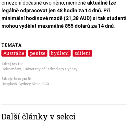
omezení dočasně uvolněno, nicméně
aktuálně lze
legálně odpracovat jen 48 hodin za 14 dnů. Při
minimální hodinové mzdě (21,38 AUD) si tak studenti
mohou vydělat maximálně 855 dolarů za 14 dnů
.
TÉMATA
Austrálie
peníze
bydlení
sdílení
Zdroj textu:
Independent
,
University of Technology Sydney
Zdroje fotografii:
Unsplash, Sydney Sims
,
CC0
Další články v sekci