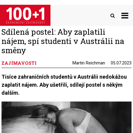
Přejít
k
hlavnímu
obsahu
Sdílená postel: Aby zaplatili
nájem, spí studenti v Austrálii na
směny
ZAJÍMAVOSTI
Martin Reichman
05.07.2023
Tisíce zahraničních studentů v Austrálii nedokážou
zaplatit nájem. Aby ušetřili, sdílejí postel s někým
dalším.