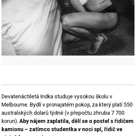
Devatenáctiletá Indka studuje vysokou školu v
Melbourne. Bydlí v pronajatém pokoji, za který platí 550
australských dolarů týdně (v přepočtu zhruba 7 700
korun).
Aby nájem zaplatila, dělí se o postel s řidičem
kamionu – zatímco studentka v noci spí, řidič ve