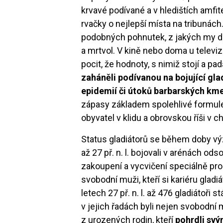
krvavé podívané a v hledištích amfi
rvačky o nejlepší místa na tribunách
podobných pohnutek, z jakých my dne
a mrtvol. V kině nebo doma u televi
pocit, že hodnoty, s nimiž stojí a pa
zaháněli podívanou na bojující gladi
epidemií či útoků barbarských km
zápasy základem spolehlivé formule 
obyvatel v klidu a obrovskou říši v c
Status gladiátorů se během doby vý
až 27 př. n. l. bojovali v arénách ods
zakoupení a vycvičení speciálně pro 
svobodní muži, kteří si kariéru gladi
letech 27 př. n. l. až 476 gladiátoři
v jejich řadách byli nejen svobodní 
z urozených rodin, kteří
pohrdli sv