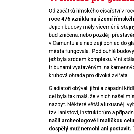
Od začátků římského císařství v roce 
roce 476 vznikla na území římskéh
Jejich budovy měly víceméně stejný 
buď zničena, nebo později přestavěn
v Carnuntu ale nabízejí pohled do gl
města fungovala. Podlouhlé budovy 
jež byla srdcem komplexu. V ní stál
tribunami vystavěnými na kamenných
kruhová ohrada pro divoká zvířata.
Gladiátoři obývali jižní a západní kř
cel byla tak malá, že v nich našel m
nazbyt. Některé větší a luxusněji vy
tzv. lanistovi, instruktorům a případ
našli archeologové i maličkou celu
dospělý muž nemohl ani postavit.