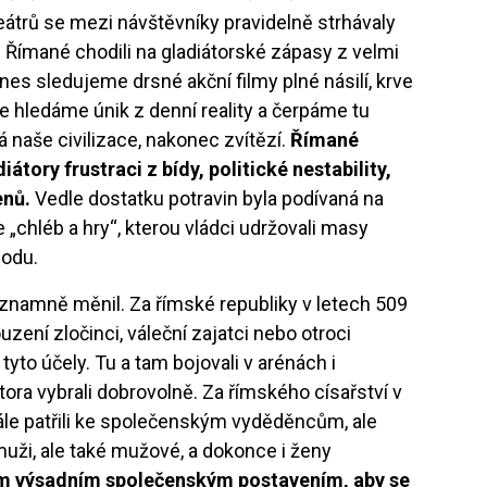
teátrů se mezi návštěvníky pravidelně strhávaly
. Římané chodili na gladiátorské zápasy z velmi
s sledujeme drsné akční filmy plné násilí, krve
ze hledáme únik z denní reality a čerpáme tu
dá naše civilizace, nakonec zvítězí.
Římané
átory frustraci z bídy, politické nestability,
enů.
Vedle dostatku potravin byla podívaná na
„chléb a hry“, kterou vládci udržovali masy
hodu.
znamně měnil. Za římské republiky v letech 509
ouzení zločinci, váleční zajatci nebo otroci
tyto účely. Tu a tam bojovali v arénách i
átora vybrali dobrovolně. Za římského císařství v
 stále patřili ke společenským vyděděncům, ale
muži, ale také mužové, a dokonce i ženy
ým výsadním společenským postavením, aby se