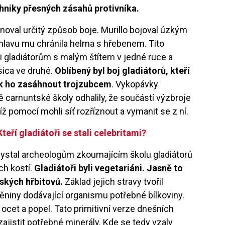
echniky přesných zásahů protivníka.
rénoval určitý způsob boje. Murillo bojoval úzkým
 hlavu mu chránila helma s hřebenem. Tito
ti gladiátorům s malým štítem v jedné ruce a
ica ve druhé.
Oblíbený byl boj gladiátorů, kteří
pak ho zasáhnout trojzubcem
. Vykopávky
ě carnuntské školy odhalily, že součástí výzbroje
íž pomocí mohli síť rozříznout a vymanit se z ní.
teří gladiátoři se stali celebritami?
hystal archeologům zkoumajícím školu gladiátorů
ch kostí.
Gladiátoři byli vegetariáni. Jasně to
rských hřbitovů.
Základ jejich stravy tvořil
ěniny dodávající organismu potřebné bílkoviny.
ocet a popel. Tato primitivní verze dnešních
ajistit potřebné minerály. Kde se tedy vzaly