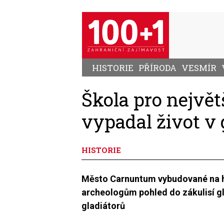
Přejít
k
hlavnímu
obsahu
HISTORIE
PŘÍRODA
VESMÍR
Škola pro největ
vypadal život v
HISTORIE
Město Carnuntum vybudované na hr
archeologům pohled do zákulisí g
gladiátorů