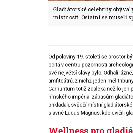
Gladiátorské celebrity obýval
místnosti. Ostatní se museli 
Od poloviny 19. století se prostor b
ocitá v centru pozornosti archeologů
své největší slávy bylo. Odhalí lázně
amfiteátrů, z nichž jeden měl tribu
Carnuntum totiž zdaleka nežilo jen 
římského impéria: zápasům gladiát
přikládali, svědčí místní gladiátorsk
slavné Ludus Magnus, kde cvičili gl
Wellness pro gladi