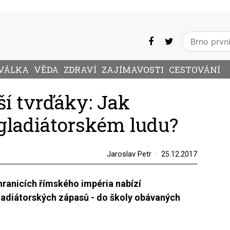
VÁLKA
VĚDA
ZDRAVÍ
ZAJÍMAVOSTI
CESTOVÁNÍ
ší tvrďáky: Jak
 gladiátorském ludu?
Jaroslav Petr
25.12.2017
anicích římského impéria nabízí
ladiátorských zápasů - do školy obávaných