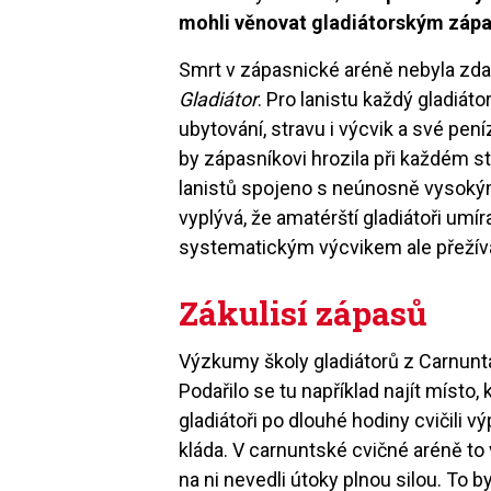
mohli věnovat gladiátorským zápa
Smrt v zápasnické aréně nebyla zdalek
Gladiátor
. Pro lanistu každý gladiáto
ubytování, stravu i výcvik a své pe
by zápasníkovi hrozila při každém st
lanistů spojeno s neúnosně vysok
vyplývá, že amatérští gladiátoři umí
systematickým výcvikem ale přežív
Zákulisí zápasů
Výzkumy školy gladiátorů z Carnunta
Podařilo se tu například najít místo,
gladiátoři po dlouhé hodiny cvičili 
kláda. V carnuntské cvičné aréně to v
na ni nevedli útoky plnou silou. To 