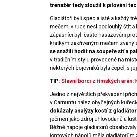
trenažér tedy sloužil k pilování t
Gladiátoři byli specialisté a každý t
mečem, v ruce nesl podlouhlý štít a
zápasníci byli často nasazováni pro
krátkým zakřiveným mečem zvaný s
se snažili hodit na soupeře síť a 
v tradičním stylu provedené na míst
některých bojovníků byla čepel, s jej
TIP:
Slavní borci z římských arén: K
Jedno z největších překvapení přic
v Carnuntu nález obyčejných kuřecí
dokázaly analýzy kostí z gladiáto
ječmen jako zdroj uhlovodanů a lušt
Běžné nápoje gladiátorů obsahovaly 
iontových nápojů měla gladiátorům z