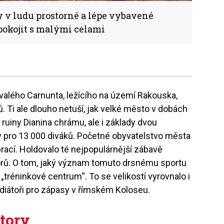
y v ludu prostorné a lépe vybavené
spokojit s malými celami
ývalého Carnunta, ležícího na území Rakouska,
. Ti ale dlouho netuší, jak velké město v dobách
, ruiny Dianina chrámu, ale i základy dvou
ny pro 13 000 diváků. Početné obyvatelstvo města
prací. Holdovalo té nejpopulárnější zábavě
orů. O tom, jaký význam tomuto drsnému sportu
é „tréninkové centrum“. To se velikostí vyrovnalo i
adiátoři pro zápasy v římském Koloseu.
átory