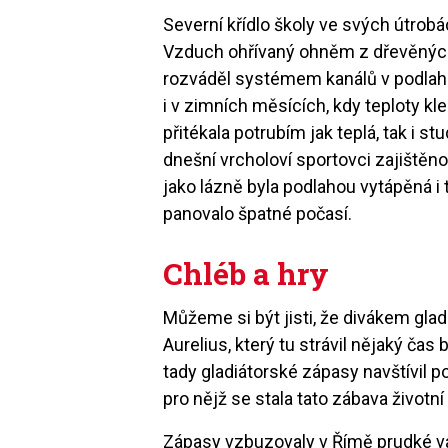
Severní křídlo školy ve svých útrob
Vzduch ohřívaný ohněm z dřevěných
rozváděl systémem kanálů v podlahá
i v zimních měsících, kdy teploty k
přitékala potrubím jak teplá, tak i s
dnešní vrcholoví sportovci zajištěn
jako lázně byla podlahou vytápěná i t
panovalo špatné počasí.
Chléb a hry
Můžeme si být jisti, že divákem gla
Aurelius, který tu strávil nějaký č
tady gladiátorské zápasy navštívil 
pro nějž se stala tato zábava životní
Zápasy vzbuzovaly v Římě prudké vá