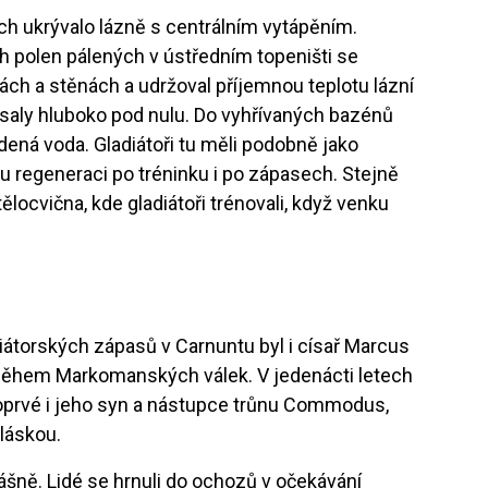
ách ukrývalo lázně s centrálním vytápěním.
 polen pálených v ústředním topeništi se
ch a stěnách a udržoval příjemnou teplotu lázní
lesaly hluboko pod nulu. Do vyhřívaných bazénů
tudená voda. Gladiátoři tu měli podobně jako
ou regeneraci po tréninku i po zápasech. Stejně
ělocvična, kde gladiátoři trénovali, když venku
diátorských zápasů v Carnuntu byl i císař Marcus
as během Markomanských válek. V jedenácti letech
poprvé i jeho syn a nástupce trůnu Commodus,
 láskou.
šně. Lidé se hrnuli do ochozů v očekávání