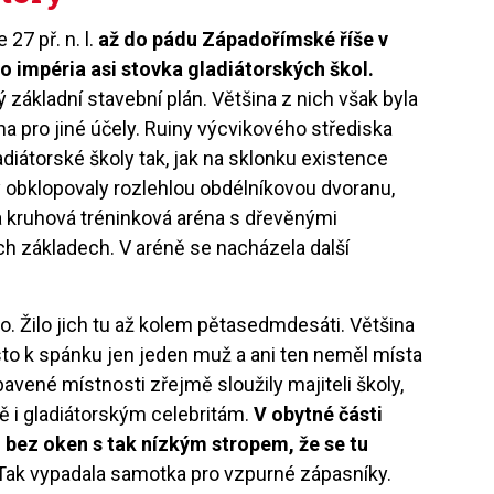
27 př. n. l.
až do pádu Západořímské říše v
o impéria asi stovka gladiátorských škol.
základní stavební plán. Většina z nich však byla
a pro jiné účely. Ruiny výcvikového střediska
adiátorské školy tak, jak na sklonku existence
obklopovaly rozlehlou obdélníkovou dvoranu,
a kruhová tréninková aréna s dřevěnými
 základech. V aréně se nacházela další
ídlo. Žilo jich tu až kolem pětasedmdesáti. Většina
ísto k spánku jen jeden muž a ani ten neměl místa
bavené místnosti zřejmě sloužily majiteli školy,
ně i gladiátorským celebritám.
V obytné části
 bez oken s tak nízkým stropem, že se tu
Tak vypadala samotka pro vzpurné zápasníky.