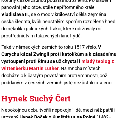
Koruny české žádnou podstatnou změnu. Po slabém
panování jeho otce, stále nepřítomného krále
Vladislava II.
, se o moc v království dělila zejména
česká šlechta, kvůli neustálým sporům rozdělená hned
do několika politických frakcí, které udržovaly mír
prostřednictvím takzvaných landfrýdů.
Také v německých zemích to roku 1517 vřelo.
V
Curychu kázal Zwingli proti katolíkům a k zásadnímu
vystoupení proti Římu se už chystal i
mladý teolog z
Wittenberku Martin Luther
. Na mnoha místech
docházelo k častým povstáním proti vrchnosti, což
poddaným v českých zemích jistě nezůstalo utajeno.
Hynek Suchý Čert
Nepokojnou dobu tvořili nepokojní lidé, mezi něž patřil i
urozený
Hynek Boček z Kunštátu a na Polné
(1482–