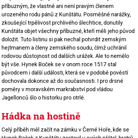
příbuzným, že vlastně ani není pravým členem
urozeného rodu pánů z Kunštátu. Posměšné narážky,
zkoušející trpělivost prchlivého šlechtice, donutily
Kunštáta objet všechny příbuzné, kteří měli jeho původ
doložit. Tuto listinu si pak nechal potvrdit zemským
hejtmanem a členy zemského soudu, čímž uchránil
rodovou důstojnost od dalších urážek. Ale to nemělo
být vše. Hynek Boček se v onom roce 1517 stal
původcem i další události, která se v podobě pověstí
dochovala dokonce až do současnosti. I pro drsné
poměry v moravském markrabství pod vládou
Jagellonců šlo o historku pro otrlé.
Hádka na hostině
Celý příběh měl začít na zámku v Černé Hoře, kde se
Hynek Boček z Kunštátu zastavil u svých přátel, bratrů