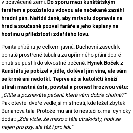
v posvěcené zemi.
Do sporu mezi kunštátským
farářem a pozůstalou vdovou ale nečekaně zasáhl
hradní pán. Nařídil ženě, aby mrtvolu dopravila na
hrad a současně pozval faráře a jeho kaplany na
hostinu u příležitosti zdařilého lovu.
Pointa příběhu je celkem jasná. Duchovní zasedli k
bohatě prostřené tabuli a za upřímného přání dobré
chuti se pustili do skvostné pečeně.
Hynek Boček z
Kunštátu je pobízel v jídle, doléval jim vína, ale sám
se krmě ani nedotkl. Teprve až si katoličtí kněží
utírali mastná ústa, povstal a pronesl hrozivou větu:
„Cítíte a poznáváte pečeni, která vám dobře chutná?“
Pak otevřel dveře vedlejší místnosti, kde ležel zbytek
Burianova těla. Protože mu ani to nestačilo, měl cynicky
dodat:
„Zde vizte, že maso z těla utrakvisty, hodí se
nejen pro psy, ale též i pro lidi.“