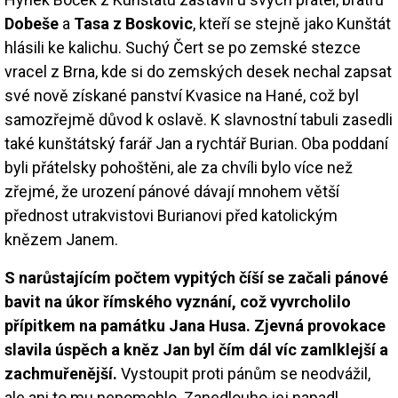
Dobeše
a
Tasa z Boskovic
, kteří se stejně jako Kunštát
hlásili ke kalichu. Suchý Čert se po zemské stezce
vracel z Brna, kde si do zemských desek nechal zapsat
své nově získané panství Kvasice na Hané, což byl
samozřejmě důvod k oslavě. K slavnostní tabuli zasedli
také kunštátský farář Jan a rychtář Burian. Oba poddaní
byli přátelsky pohoštěni, ale za chvíli bylo více než
zřejmé, že urození pánové dávají mnohem větší
přednost utrakvistovi Burianovi před katolickým
knězem Janem.
S narůstajícím počtem vypitých číší se začali pánové
bavit na úkor římského vyznání, což vyvrcholilo
přípitkem na památku Jana Husa. Zjevná provokace
slavila úspěch a kněz Jan byl čím dál víc zamlklejší a
zachmuřenější.
Vystoupit proti pánům se neodvážil,
ale ani to mu nepomohlo. Zanedlouho jej napadl