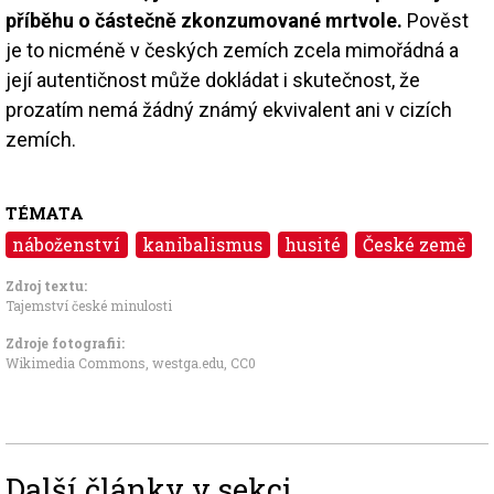
příběhu o částečně zkonzumované mrtvole.
Pověst
je to nicméně v českých zemích zcela mimořádná a
její autentičnost může dokládat i skutečnost, že
prozatím nemá žádný známý ekvivalent ani v cizích
zemích.
TÉMATA
náboženství
kanibalismus
husité
České země
Zdroj textu:
Tajemství české minulosti
Zdroje fotografii:
Wikimedia Commons, westga.edu
,
CC0
Další články v sekci