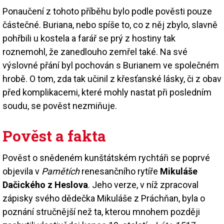
Ponaučení z tohoto příběhu bylo podle pověsti pouze
částečné. Buriana, nebo spíše to, co z něj zbylo, slavně
pohřbili u kostela a farář se prý z hostiny tak
roznemohl, že zanedlouho zemřel také. Na své
výslovné přání byl pochován s Burianem ve společném
hrobě. O tom, zda tak učinil z křesťanské lásky, či z obav
před komplikacemi, které mohly nastat při posledním
soudu, se pověst nezmiňuje.
Pověst a fakta
Pověst o snědeném kunštátském rychtáři se poprvé
objevila v
Pamětích
renesančního rytíře
Mikuláše
Dačického z Heslova
. Jeho verze, v níž zpracoval
zápisky svého dědečka Mikuláše z Práchňan, byla o
poznání stručnější než ta, kterou mnohem později