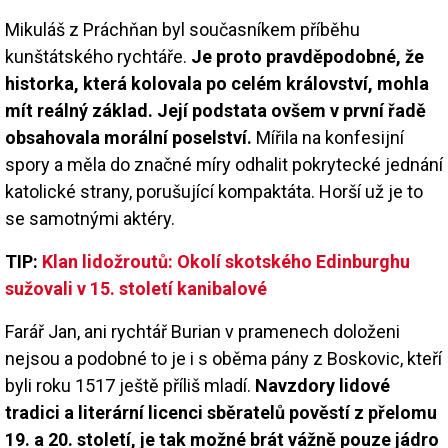
Mikuláš z Práchňan byl současníkem příběhu
kunštátského rychtáře.
Je proto pravděpodobné, že
historka, která kolovala po celém království, mohla
mít reálný základ. Její podstata ovšem v první řadě
obsahovala morální poselství.
Mířila na konfesijní
spory a měla do značné míry odhalit pokrytecké jednání
katolické strany, porušující kompaktáta. Horší už je to
se samotnými aktéry.
TIP:
Klan lidožroutů: Okolí skotského Edinburghu
sužovali v 15. století kanibalové
Farář Jan, ani rychtář Burian v pramenech doloženi
nejsou a podobné to je i s oběma pány z Boskovic, kteří
byli roku 1517 ještě příliš mladí.
Navzdory lidové
tradici a literární licenci sběratelů pověstí z přelomu
19. a 20. století, je tak možné brát vážně pouze jádro