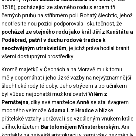
1518), pocházející ze slavného rodu s erbem tří
černých pruhů na stříbrném poli. Bohatý šlechtic, jehož
neotřesitelnou pozici podporovala i skutečnost, že
pocházel ze stejného rodu jako král Jiří z Kunštátu a
Poděbrad, patřil v duchu rodové tradice k
neochvějným utrakvistům
, jejichž práva hodlal bránit
všemi dostupnými prostředky.
Kromě majetků v Čechách a na Moravě mu k tomu
měly dopomáhat i jeho úzké vazby na nejvýznamnější
šlechtické rody té doby. Jeho strýcem a poručníkem
byl vůbec nejbohatší muž království
Vilém z
Pernštejna
, díky své manželce
Anně
se stal švagrem
mocného velmože
Adama I. z Hradce
a blízké
přátelské vztahy udržoval i se vzdáleným vnukem krále
Jiřího, knížetem
Bartolomějem Minsterberským
. Ani
kontakty na nejvyšší aristokracii v zemi však nezměnily