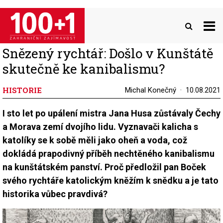
Přejít
k
hlavnímu
obsahu
Snězený rychtář: Došlo v Kunštátě
skutečně ke kanibalismu?
HISTORIE
Michal Konečný
10.08.2021
I sto let po upálení mistra Jana Husa zůstávaly Čechy
a Morava zemí dvojího lidu. Vyznavači kalicha s
katolíky se k sobě měli jako oheň a voda, což
dokládá prapodivný příběh nechtěného kanibalismu
na kunštátském panství. Proč předložil pan Boček
svého rychtáře katolickým kněžím k snědku a je tato
historika vůbec pravdivá?