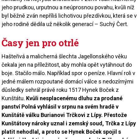
jeho prudkou, urputnou a neúprosnou povahu, kvůli níž
byl běžně zván nepříliš lichotivou přezdívkou, která se v
jeho rodině dědila už několik generací – Suchý Čert.
Časy jen pro otrlé
Hašteřivá a malicherná šlechta Jagellonského věku
čekala jen na příležitost, aby mohla opět vytáhnout do
boje. Stačilo málo. Například spor o peníze. Hlavní roli v
jedné málem rozpoutané domácí válce s nedozírnými
důsledky sehrál právě roku 1517 Hynek Boček z
Kunštátu.
Kvůli nesplacenému dluhu za prodané
panství Polná vyhlásil v srpnu na svém hradě v
Kunštátě válku Burianovi Trčkovi z Lípy. Přestože
Kunštátovy nároky uznal i zemský soud, Trčka z Lípy
platit nehodlal, a proto se Hynek Boček spojil s