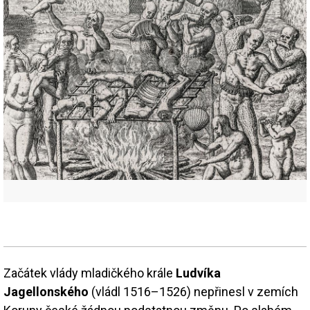
Začátek vlády mladičkého krále
Ludvíka
Jagellonského
(vládl 1516–1526) nepřinesl v zemích