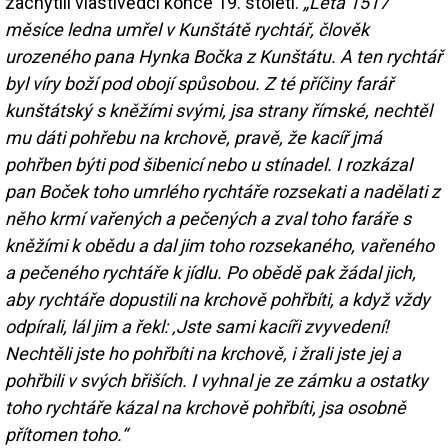
zachytili vlastivědci konce 19. století.
„Léta 1517
měsíce ledna umřel v Kunštátě rychtář, člověk
urozeného pana Hynka Bočka z Kunštátu. A ten rychtář
byl víry boží pod obojí spůsobou. Z té příčiny farář
kunštátský s kněžími svými, jsa strany římské, nechtěl
mu dáti pohřebu na krchově, pravě, že kacíř jmá
pohřben býti pod šibenicí nebo u stínadel. I rozkázal
pan Boček toho umrlého rychtáře rozsekati a nadělati z
něho krmí vařených a pečených a zval toho faráře s
kněžími k obědu a dal jim toho rozsekaného, vařeného
a pečeného rychtáře k jídlu. Po obědě pak žádal jich,
aby rychtáře dopustili na krchově pohřbíti, a když vždy
odpírali, lál jim a řekl: ‚Jste sami kacíři zvyvedení!
Nechtěli jste ho pohřbíti na krchově, i žrali jste jej a
pohřbili v svých břiších. I vyhnal je ze zámku a ostatky
toho rychtáře kázal na krchově pohřbíti, jsa osobně
přítomen toho.“