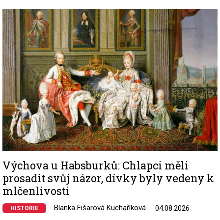
Image
Výchova u Habsburků: Chlapci měli
prosadit svůj názor, dívky byly vedeny k
mlčenlivosti
Blanka Fišarová Kuchaříková
04.08.2026
HISTORIE