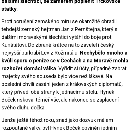
dalšími šlechtici, se záměrem poplenit Trčkovské
statky
.
Proti porušení zemského míru se okamžitě ohradil
tehdejší zemský hejtman Jan z Pernštejna, který s
dalšími moravskými šlechtici vytáhl do boje proti
Kunštátovi. Do zbraně krátce na to zavelel i český
nejvyšší purkrabí Lev z Rožmitálu.
Nechybělo mnoho a
kvůli sporu o peníze se v Čechách a na Moravě mohla
rozhořet domácí válka
. Vyřídit si účty, případně zabrat
majetky svého souseda bylo více než lákavé. Na
poslední chvíli zasáhl jeden z královských diplomatů,
který přivedl obě strany k jednacímu stolu. Hynek
Boček riskoval téměř vše, ale nakonec se zaplacení
svého dluhu dočkal.
Jenže ještě téhož roku, snad jako dozvuk málem
rozpoutané války, byl Hynek Boček obviněn jedním