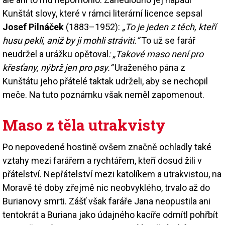
Kunštát slovy, které v rámci literární licence sepsal
Josef Pilnáček
(1883–1952):
„To je jeden z těch, kteří
husu pekli, aniž by ji mohli stráviti.“
To už se farář
neudržel a urážku opětoval
: „Takové maso není pro
křesťany, nýbrž jen pro psy.“
Uraženého pána z
Kunštátu jeho přátelé taktak udrželi, aby se nechopil
meče. Na tuto poznámku však neměl zapomenout.
Maso z těla utrakvisty
Po nepovedené hostině ovšem značně ochladly také
vztahy mezi farářem a rychtářem, kteří dosud žili v
přátelství. Nepřátelství mezi katolíkem a utrakvistou, na
Moravě té doby zřejmě nic neobvyklého, trvalo až do
Burianovy smrti. Zášť však faráře Jana neopustila ani
tentokrát a Buriana jako údajného kacíře odmítl pohřbít