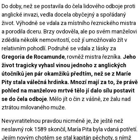
Do doby, než se postavila do čela lidového odboje proti
anglické invazi, vedla docela obyčejný a spořádaný
život. Výhodně se vdala za místního řeznického mistra
a porodila dceru. Brzy ovdověla, ale po svém manželovi
zdědila několik nemovitostí, což jí umožňovalo žít v
relativním pohodlí. Podruhé se vdala z lásky za
Gregoria de Rocamunde
, rovněž mistra řezníka.
Jeho
život tragicky vyhasl vinou jednoho z anglických
útočníků jen pár okamžiků předtím, než se z Maríe
Pity stala válečná hrdinka. Mnozí mají za to, že právě
pohled na manželovo mrtvé tělo jí dalo sílu postavit
se do čela odboje
. Mělo jít o čin z vášně, ze žalu nad
ztrátou milovaného muže.
Nevyvratitelnou pravdou nicméně je, že ještě než
neslavný rok 1589 skončil, María Pita byla vdaná potřetí.
Jejím novým chotěm se stal kapitán pěchoty, s nímž