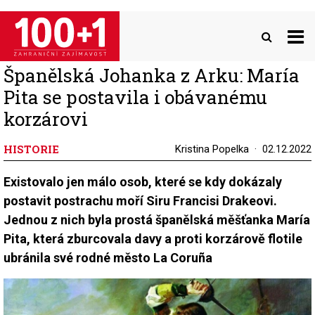
Přejít
k
hlavnímu
obsahu
Španělská Johanka z Arku: María
Pita se postavila i obávanému
korzárovi
HISTORIE
Kristina Popelka
02.12.2022
Existovalo jen málo osob, které se kdy dokázaly
postavit postrachu moří Siru Francisi Drakeovi.
Jednou z nich byla prostá španělská měšťanka María
Pita, která zburcovala davy a proti korzárově flotile
ubránila své rodné město La Coruña