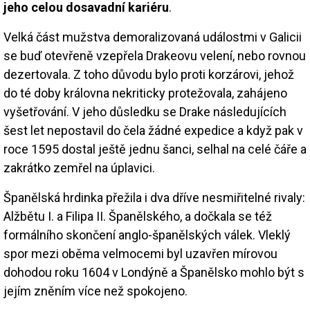
jeho celou dosavadní kariéru
.
Velká část mužstva demoralizovaná událostmi v Galicii
se buď otevřeně vzepřela Drakeovu velení, nebo rovnou
dezertovala. Z toho důvodu bylo proti korzárovi, jehož
do té doby královna nekriticky protežovala, zahájeno
vyšetřování. V jeho důsledku se Drake následujících
šest let nepostavil do čela žádné expedice a když pak v
roce 1595 dostal ještě jednu šanci, selhal na celé čáře a
zakrátko zemřel na úplavici.
Španělská hrdinka přežila i dva dříve nesmiřitelné rivaly:
Alžbětu I. a Filipa II. Španělského, a dočkala se též
formálního skončení anglo-španělských válek. Vleklý
spor mezi oběma velmocemi byl uzavřen mírovou
dohodou roku 1604 v Londýně a Španělsko mohlo být s
jejím zněním více než spokojeno.