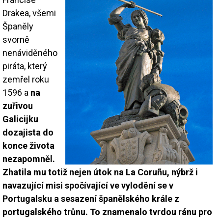
Drakea, všemi
Španěly
svorně
nenáviděného
piráta, který
zemřel roku
1596 a
na
zuřivou
Galicijku
dozajista do
konce života
nezapomněl.
Zhatila mu totiž nejen útok na La Coruñu, nýbrž i
navazující misi spočívající ve vylodění se v
Portugalsku a sesazení španělského krále z
portugalského trůnu. To znamenalo tvrdou ránu pro