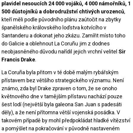
plavidel nesoucích 24 000 vojáků, 4 000 námořníků, 1
500 důstojníků a dobrodružství chtivých urozenců
,
kteří měli podle původního plánu zaútočit na zbytky
španělského královského loďstva kotvícího v
Santanderu a dokonat jeho zkázu. Zamířit místo toho
do Galicie a oblehnout La Coruñu jim z dodnes
neobjasněného důvodu nařídil jejich vrchní velitel
Sir
Francis Drake
.
La Coruña byla přitom v té době malým rybářským
přístavem bez většího strategického významu. Není
známo, zda byl Drake zpraven o tom, že se onoho
květnového dne v tamějším přístavu nachází pouze
šest lodí (největší byla galeona San Juan s padesáti
děly), a že není přítomna větší vojenská posádka. V
takovém případě by mohl předpokládat hladké vítězství
a pomýšlet na pokračování v původně nastaveném