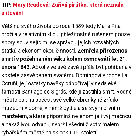
TIP:
Mary Readová: Zuřivá pirátka, která neznala
slitování
Většinu svého života po roce 1589 tedy María Pita
prožila v relativním klidu, příležitostně rušeném pouze
spory souvisejícími se správou jejích rozsáhlých
statků a ekonomickou činností.
Zemřela přirozenou
smrtí v požehnaném věku kolem osmdesáti let 21.
února 1643.
Ačkoliv ve své závěti přála být pohřbena v
kostele zasvěceném svatému Domingovi v rodné La
Coruñi, její ostatky navěky odpočívají v nedaleké
farnosti Santiago de Sigrás, kde ji zastihla smrt. Rodné
město pak na počest své velké obránkyně zřídilo
muzeum v domě, v němž bydlela se svým prvním
manželem, a které připomíná nejenom její výjimečnou
a nakažlivou odvahu, nýbrž i všední život v malém
rybářském městě na sklonku 16. století.