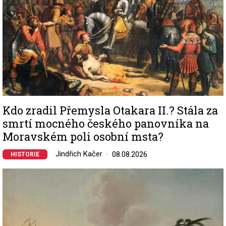
Kdo zradil Přemysla Otakara II.? Stála za
smrtí mocného českého panovníka na
Moravském poli osobní msta?
Jindřich Kačer
08.08.2026
HISTORIE
Image