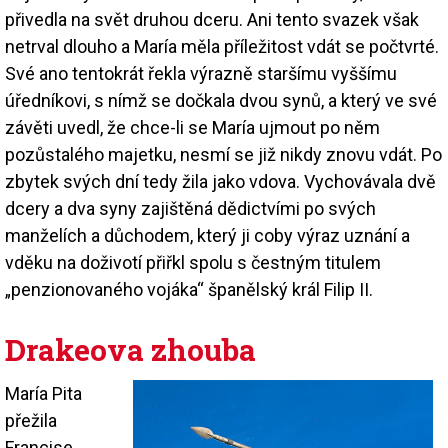
přivedla na svět druhou dceru. Ani tento svazek však
netrval dlouho a María měla příležitost vdát se počtvrté.
Své ano tentokrát řekla výrazně staršímu vyššímu
úředníkovi, s nímž se dočkala dvou synů, a který ve své
závěti uvedl, že chce-li se María ujmout po něm
pozůstalého majetku, nesmí se již nikdy znovu vdát. Po
zbytek svých dní tedy žila jako vdova. Vychovávala dvě
dcery a dva syny zajištěná dědictvími po svých
manželích a důchodem, který ji coby výraz uznání a
vděku na doživotí přiřkl spolu s čestným titulem
„penzionovaného vojáka“ španělský král Filip II.
Drakeova zhouba
María Pita
přežila
Francise