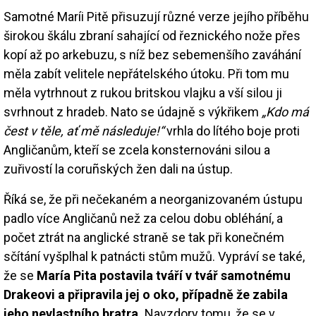
Samotné Maríi Pitě přisuzují různé verze jejího příběhu
širokou škálu zbraní sahající od řeznického nože přes
kopí až po arkebuzu, s níž bez sebemenšího zaváhání
měla zabít velitele nepřátelského útoku. Při tom mu
měla vytrhnout z rukou britskou vlajku a vší silou ji
svrhnout z hradeb. Nato se údajně s výkřikem
„Kdo má
čest v těle, ať mě následuje!“
vrhla do lítého boje proti
Angličanům, kteří se zcela konsternováni silou a
zuřivostí la coruñských žen dali na ústup.
Říká se, že při nečekaném a neorganizovaném ústupu
padlo více Angličanů než za celou dobu obléhání, a
počet ztrát na anglické straně se tak při konečném
sčítání vyšplhal k patnácti stům mužů. Vypráví se také,
že se
María Pita postavila tváří v tvář samotnému
Drakeovi a připravila jej o oko, případně že zabila
jeho nevlastního bratra.
Navzdory tomu, že se v