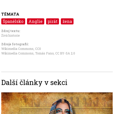
TÉMATA
Španělsko
Anglie
pirát
žena
Zdroj textu:
Živá historie
Zdroje fotografii:
Wikimedia Commons
,
CC0
Wikimedia Commons, Tomás Fano
,
CC BY-SA 2.0
Další články v sekci
Image