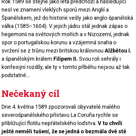
Rok 1589 se stejně jako léta předchozí a následující
nesl ve znamení vleklých sporů mezi Anglií a
Španělskem, jež do historie vešly jako anglo-španělská
válka (1585–1604). V jejich jádru stál jednak zápas o
hegemonii na světových mořích a v Nizozemí, jednak
spor o portugalskou korunu a vzájemná snaha o
svržení se z trůnu mezi britskou královnou
Alžbětou I.
a španělským králem
Filipem II.
Svou roli sehrály i
konfesijní rozdíly, ale ty v tomto příběhu nejsou až tak
podstatné…
Nečekaný cíl
Dne 4. května 1589 zpozorovali obyvatelé malého
severošpanělského přístavu La Coruña rychle se
přibližující flotilu nepřátelského loďstva.
V tu chvíli
ještě neměli tušení, že se jedná o bezmála dvě stě