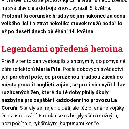
První den útoku se proto Angličané vrátili s nepořízenou
na svá plavidla a do boje znovu vyrazili 5. května.
Prolomit la coruñské hradby se jim nakonec za cenu
velkého úsilí a ztrát několika stovek mužů podařilo
až po deseti dnech obléhání 14. května.
Legendami opředená heroina
Právě v tento den vystoupila z anonymity do pomyslné
záře reflektorů
María Pita
. Podle dobových svědectví
jen
pár chvil poté, co proraženou hradbou začali do
města proudit angličtí vojáci, se proti nim vyřítil dav
rozlícených žen, které do té doby plnily úkoly
nezbytné pro zajištění každodenního provozu La
Coruñi.
Staraly se nejen o děti, ale též o raněné vojáky
či o zásobování. K útoku se ozbrojily vším možným,
noži počínaje, rybářskými harpunami konče.