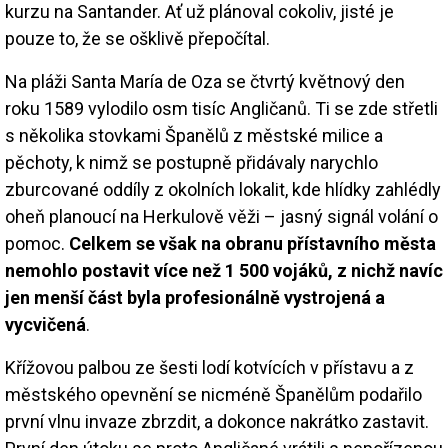
kurzu na Santander. Ať už plánoval cokoliv, jisté je
pouze to, že se ošklivě přepočítal.
Na pláži Santa María de Oza se čtvrtý květnový den
roku 1589 vylodilo osm tisíc Angličanů. Ti se zde střetli
s několika stovkami Španělů z městské milice a
pěchoty, k nimž se postupně přidávaly narychlo
zburcované oddíly z okolních lokalit, kde hlídky zahlédly
oheň planoucí na Herkulově věži – jasný signál volání o
pomoc.
Celkem se však na obranu přístavního města
nemohlo postavit více než 1 500 vojáků, z nichž navíc
jen menší část byla profesionálně vystrojená a
vycvičená
.
Křížovou palbou ze šesti lodí kotvících v přístavu a z
městského opevnění se nicméně Španělům podařilo
první vlnu invaze zbrzdit, a dokonce nakrátko zastavit.