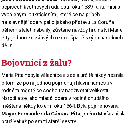
popisech květnových událostí roku 1589 fakta mísí s
vybájenými přikrášleními, které se na příběh
nejslavnější dcery galicijského přístavu La Coruña
během staletí nabalily, zůstane navždy hrdinství Maríe
Pity jednou ze zářivých ozdob španělských národních
dějin.
Bojovnicí z žalu?
María Pita nebyla válečnice a zcela určitě nikdy nesnila
o tom, že po ní jednou pojmenují hlavní náměstí v
rodném městě se sochou v nadživotní velikosti.
Narodila se jako mladší dcera v rodině chudšího
měšťana někdy kolem roku 1564. Byla pojmenována
Mayor Fernandéz da Cámara Pita
, jméno María začala
používat až po smrti starší sestry.