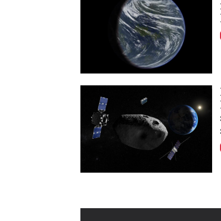
Image