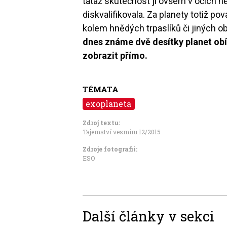
tatáž skutečnost ji ovšem v očích 
diskvalifikovala. Za planety totiž p
kolem hnědých trpaslíků či jiných o
dnes známe dvě desítky planet obíh
zobrazit přímo.
TÉMATA
exoplaneta
Zdroj textu:
Tajemství vesmíru 12/2015
Zdroje fotografii:
ESO
Další články v sekci