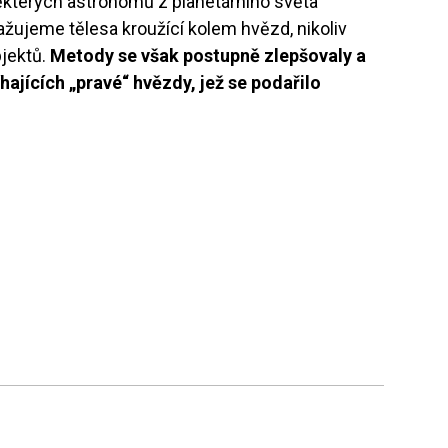
některých astronomů z planetárního světa
ovažujeme tělesa kroužící kolem hvězd, nikoliv
bjektů.
Metody se však postupně zlepšovaly a
ajících „pravé“ hvězdy, jež se podařilo