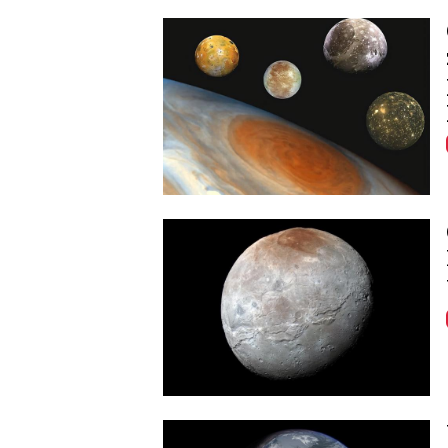
Image
Image
Image