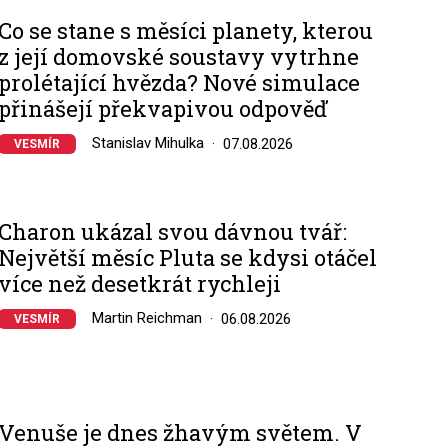
Co se stane s měsíci planety, kterou
z její domovské soustavy vytrhne
prolétající hvězda? Nové simulace
přinášejí překvapivou odpověď
Stanislav Mihulka
07.08.2026
VESMÍR
Charon ukázal svou dávnou tvář:
Největší měsíc Pluta se kdysi otáčel
více než desetkrát rychleji
Martin Reichman
06.08.2026
VESMÍR
Venuše je dnes žhavým světem. V