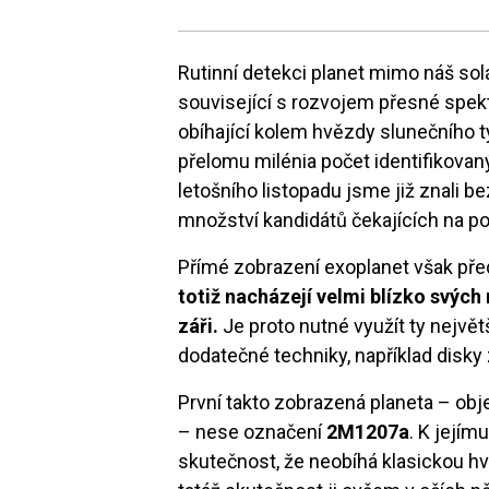
Rutinní detekci planet mimo náš so
související s rozvojem přesné spekt
obíhající kolem hvězdy slunečního t
přelomu milénia počet identifikovan
letošního listopadu jsme již znali b
množství kandidátů čekajících na po
Přímé zobrazení exoplanet však pře
totiž nacházejí velmi blízko svých 
záři.
Je proto nutné využít ty největ
dodatečné techniky, například disky
První takto zobrazená planeta – obje
– nese označení
2M1207a
. K její
skutečnost, že neobíhá klasickou hvě