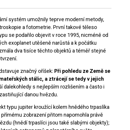
lární systém umožnily teprve moderní metody,
roskopie a fotometrie. První takové těleso
ypu se podařilo objevit v roce 1995, nicméně od
ých exoplanet utěšeně narůstá a k počátku
ezmála dva tisíce těchto objektů a téměř stejné
tvrzení.
dstavuje značný oříšek:
Při pohledu ze Země se
mateřských stálic, a ztrácejí se tedy v jejich
ší dalekohledy s nejlepším rozlišením a často i
 zastiňující danou hvězdu.
kt typu jupiter kroužící kolem hnědého trpaslíka
mu přímému zobrazení přitom napomohla právě
zdu (hnědí trpaslíci jsou také slabými objekty);