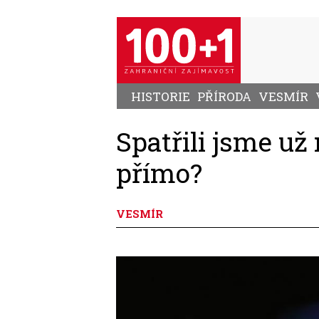
Přejít
k
hlavnímu
obsahu
HISTORIE
PŘÍRODA
VESMÍR
Spatřili jsme už
přímo?
VESMÍR