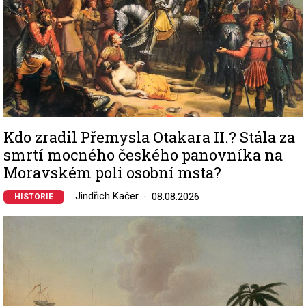
Kdo zradil Přemysla Otakara II.? Stála za
smrtí mocného českého panovníka na
Moravském poli osobní msta?
Jindřich Kačer
08.08.2026
HISTORIE
Image