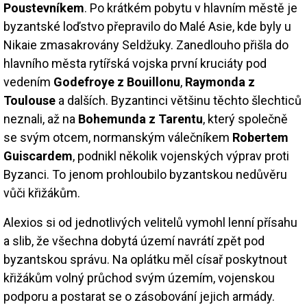
Poustevníkem
. Po krátkém pobytu v hlavním městě je
byzantské loďstvo přepravilo do Malé Asie, kde byly u
Nikaie zmasakrovány Seldžuky. Zanedlouho přišla do
hlavního města rytířská vojska první kruciáty pod
vedením
Godefroye z Bouillonu
,
Raymonda z
Toulouse
a dalších. Byzantinci většinu těchto šlechticů
neznali, až na
Bohemunda z Tarentu
, který společně
se svým otcem, normanským válečníkem
Robertem
Guiscardem
, podnikl několik vojenských výprav proti
Byzanci. To jenom prohloubilo byzantskou nedůvěru
vůči křižákům.
Alexios si od jednotlivých velitelů vymohl lenní přísahu
a slib, že všechna dobytá území navrátí zpět pod
byzantskou správu. Na oplátku měl císař poskytnout
křižákům volný průchod svým územím, vojenskou
podporu a postarat se o zásobování jejich armády.