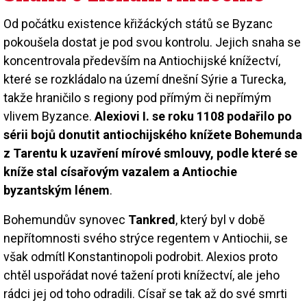
Od počátku existence křižáckých států se Byzanc
pokoušela dostat je pod svou kontrolu. Jejich snaha se
koncentrovala především na Antiochijské knížectví,
které se rozkládalo na území dnešní Sýrie a Turecka,
takže hraničilo s regiony pod přímým či nepřímým
vlivem Byzance.
Alexiovi I. se roku 1108 podařilo po
sérii bojů donutit antiochijského knížete Bohemunda
z Tarentu k uzavření mírové smlouvy, podle které se
kníže stal císařovým vazalem a Antiochie
byzantským lénem
.
Bohemundův synovec
Tankred
, který byl v době
nepřítomnosti svého strýce regentem v Antiochii, se
však odmítl Konstantinopoli podrobit. Alexios proto
chtěl uspořádat nové tažení proti knížectví, ale jeho
rádci jej od toho odradili. Císař se tak až do své smrti