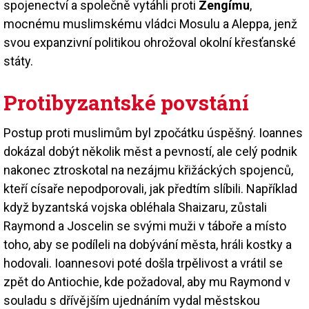
spojenectví a společně vytáhli proti
Zengímu
,
mocnému muslimskému vládci Mosulu a Aleppa, jenž
svou expanzivní politikou ohrožoval okolní křesťanské
státy.
Protibyzantské povstání
Postup proti muslimům byl zpočátku úspěšný. Ioannes
dokázal dobýt několik měst a pevností, ale celý podnik
nakonec ztroskotal na nezájmu křižáckých spojenců,
kteří císaře nepodporovali, jak předtím slíbili. Například
když byzantská vojska obléhala Shaizaru, zůstali
Raymond a Joscelin se svými muži v táboře a místo
toho, aby se podíleli na dobývání města, hráli kostky a
hodovali. Ioannesovi poté došla trpělivost a vrátil se
zpět do Antiochie, kde požadoval, aby mu Raymond v
souladu s dřívějším ujednáním vydal městskou