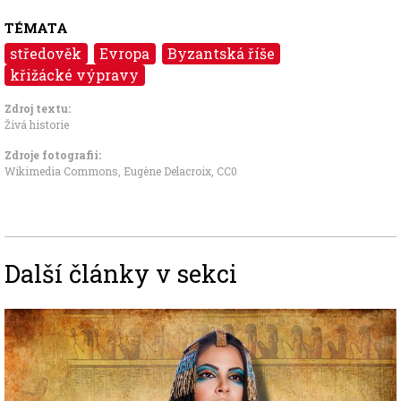
TÉMATA
středověk
Evropa
Byzantská říše
křižácké výpravy
Zdroj textu:
Živá historie
Zdroje fotografii:
Wikimedia Commons, Eugène Delacroix
,
CC0
Další články v sekci
Image