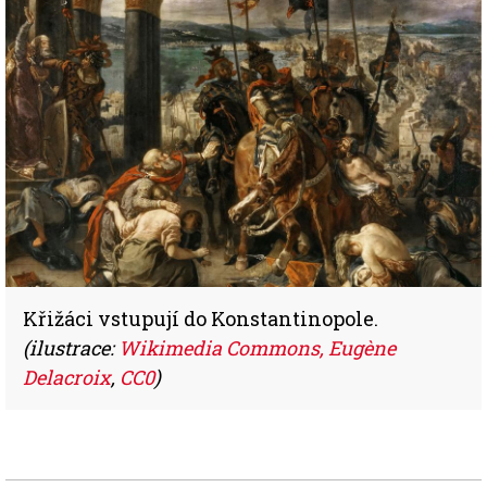
Křižáci vstupují do Konstantinopole.
(ilustrace:
Wikimedia Commons, Eugène
Delacroix
,
CC0
)