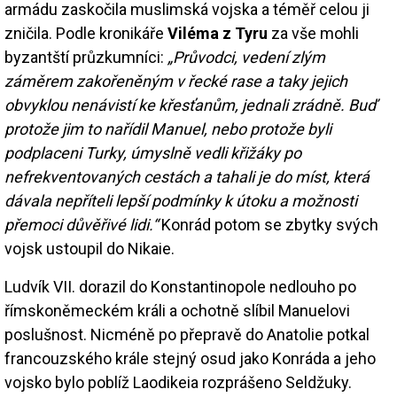
armádu zaskočila muslimská vojska a téměř celou ji
zničila. Podle kronikáře
Viléma z Tyru
za vše mohli
byzantští průzkumníci:
„Průvodci, vedení zlým
záměrem zakořeněným v řecké rase a taky jejich
obvyklou nenávistí ke křesťanům, jednali zrádně. Buď
protože jim to nařídil Manuel, nebo protože byli
podplaceni Turky, úmyslně vedli křižáky po
nefrekventovaných cestách a tahali je do míst, která
dávala nepříteli lepší podmínky k útoku a možnosti
přemoci důvěřivé lidi.“
Konrád potom se zbytky svých
vojsk ustoupil do Nikaie.
Ludvík VII. dorazil do Konstantinopole nedlouho po
římskoněmeckém králi a ochotně slíbil Manuelovi
poslušnost. Nicméně po přepravě do Anatolie potkal
francouzského krále stejný osud jako Konráda a jeho
vojsko bylo poblíž Laodikeia rozprášeno Seldžuky.