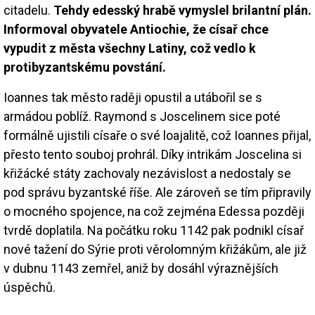
citadelu.
Tehdy edesský hrabě vymyslel brilantní plán.
Informoval obyvatele Antiochie, že císař chce
vypudit z města všechny Latiny, což vedlo k
protibyzantskému povstání.
Ioannes tak město raději opustil a utábořil se s
armádou poblíž. Raymond s Joscelinem sice poté
formálně ujistili císaře o své loajalitě, což Ioannes přijal,
přesto tento souboj prohrál. Díky intrikám Joscelina si
křižácké státy zachovaly nezávislost a nedostaly se
pod správu byzantské říše. Ale zároveň se tím připravily
o mocného spojence, na což zejména Edessa později
tvrdě doplatila. Na počátku roku 1142 pak podnikl císař
nové tažení do Sýrie proti věrolomným křižákům, ale již
v dubnu 1143 zemřel, aniž by dosáhl výraznějších
úspěchů.