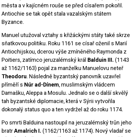
města a v kajícném rouše se před císařem pokořil.
Antiochie se tak opět stala vazalským státem
Byzance.
Manuel utužoval vztahy s křižáckými státy také skrze
sňatkovou politiku. Roku 1161 se císař oženil s Marií
Antiochijskou, dcerou výše zmíněného Raymonda z
Poitiers, zatímco jeruzalémský král
Balduin III.
(1143
až 1162/1163) pojal za manželku Manuelovu neteř
Theodoru
. Následně byzantský panovník uzavřel
příměří s
Núr ad-Dínem
, muslimským vládcem
Damašku, Aleppa a Mosulu. Jednalo se o další skvělý
tah byzantské diplomacie, která v Sýrii vytvořila
dokonalý status quo a ten vydržel až do roku 1174.
Po smrti Balduina nastoupil na jeruzalémský trůn jeho
bratr
Amalrich I.
(1162/1163 až 1174). Nový vladař se