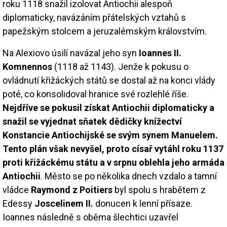
roku 1118 snažil izolovat Antiochii alespoň
diplomaticky, navázáním přátelských vztahů s
papežským stolcem a jeruzalémským královstvím.
Na Alexiovo úsilí navázal jeho syn
Ioannes II.
Komnennos
(1118 až 1143). Jenže k pokusu o
ovládnutí křižáckých států se dostal až na konci vlády
poté, co konsolidoval hranice své rozlehlé říše.
Nejdříve se pokusil získat Antiochii diplomaticky a
snažil se vyjednat sňatek dědičky knížectví
Konstancie Antiochijské se svým synem Manuelem.
Tento plán však nevyšel, proto císař vytáhl roku 1137
proti křižáckému státu a v srpnu oblehla jeho armáda
Antiochii
. Město se po několika dnech vzdalo a tamní
vládce
Raymond z Poitiers
byl spolu s hrabětem z
Edessy
Joscelinem II.
donucen k lenní přísaze.
Ioannes následně s oběma šlechtici uzavřel