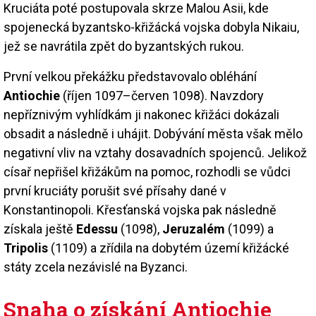
Kruciáta poté postupovala skrze Malou Asii, kde
spojenecká byzantsko-křižácká vojska dobyla Nikaiu,
jež se navrátila zpět do byzantských rukou.
První velkou překážku představovalo obléhání
Antiochie
(říjen 1097–červen 1098). Navzdory
nepříznivým vyhlídkám ji nakonec křižáci dokázali
obsadit a následně i uhájit. Dobývání města však mělo
negativní vliv na vztahy dosavadních spojenců. Jelikož
císař nepřišel křižákům na pomoc, rozhodli se vůdci
první kruciáty porušit své přísahy dané v
Konstantinopoli. Křesťanská vojska pak následně
získala ještě
Edessu
(1098),
Jeruzalém
(1099) a
Tripolis
(1109) a zřídila na dobytém území křižácké
státy zcela nezávislé na Byzanci.
Snaha o získání Antiochie