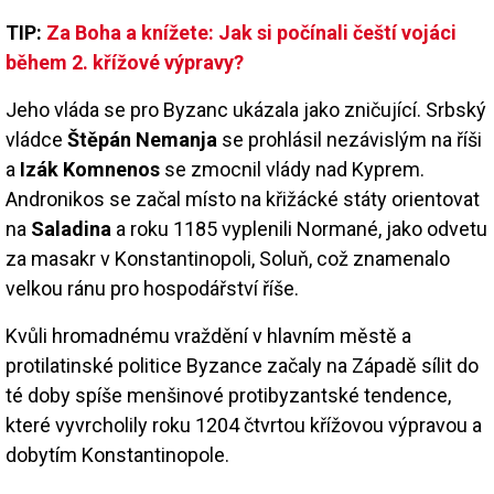
TIP:
Za Boha a knížete: Jak si počínali čeští vojáci
během 2. křížové výpravy?
Jeho vláda se pro Byzanc ukázala jako zničující. Srbský
vládce
Štěpán Nemanja
se prohlásil nezávislým na říši
a
Izák Komnenos
se zmocnil vlády nad Kyprem.
Andronikos se začal místo na křižácké státy orientovat
na
Saladina
a roku 1185 vyplenili Normané, jako odvetu
za masakr v Konstantinopoli, Soluň, což znamenalo
velkou ránu pro hospodářství říše.
Kvůli hromadnému vraždění v hlavním městě a
protilatinské politice Byzance začaly na Západě sílit do
té doby spíše menšinové protibyzantské tendence,
které vyvrcholily roku 1204 čtvrtou křížovou výpravou a
dobytím Konstantinopole.