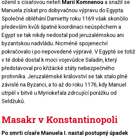
oženil s císařovou neteří
Marií Komnenou
a snažil se
Manuela získat pro dobyvačnou výpravu do Egypta.
Společné obléhání Damietty roku 1169 však skončilo
především kvůli špatné koordinaci neúspěchem a
Egypt se tak nikdy nedostal pod jeruzalémskou ani
byzantskou nadvládu. Nicméně spojenectví
pokračovalo i po nepovedené výpravě. V Egyptě se totiž
v té době dostal k moci vojevůdce Saladin, který
představoval pro křižácké státy nebezpečného
protivníka. Jeruzalémské království se tak stalo plně
závislé na Byzanci, a to až do roku 1176, kdy Manuel
utrpěl v bitvě u Myriokefala zdrcující porážku od
Seldžuků.
Masakr v Konstantinopoli
Po smrti císaře Manuela I. nastal postupný úpadek