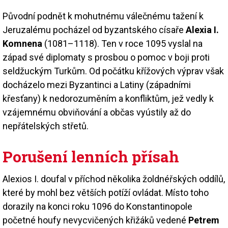
Původní podnět k mohutnému válečnému tažení k
Jeruzalému pocházel od byzantského císaře
Alexia I.
Komnena
(1081–1118). Ten v roce 1095 vyslal na
západ své diplomaty s prosbou o pomoc v boji proti
seldžuckým Turkům. Od počátku křížových výprav však
docházelo mezi Byzantinci a Latiny (západními
křesťany) k nedorozuměním a konfliktům, jež vedly k
vzájemnému obviňování a občas vyústily až do
nepřátelských střetů.
Porušení lenních přísah
Alexios I. doufal v příchod několika žoldnéřských oddílů,
které by mohl bez větších potíží ovládat. Místo toho
dorazily na konci roku 1096 do Konstantinopole
početné houfy nevycvičených křižáků vedené
Petrem