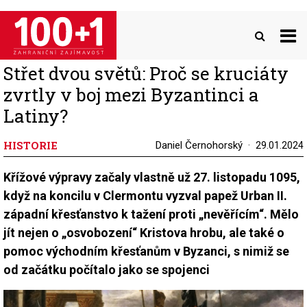
Přejít
k
hlavnímu
obsahu
Střet dvou světů: Proč se kruciáty
zvrtly v boj mezi Byzantinci a
Latiny?
HISTORIE
Daniel Černohorský
29.01.2024
Křížové výpravy začaly vlastně už 27. listopadu 1095,
když na koncilu v Clermontu vyzval papež Urban II.
západní křesťanstvo k tažení proti „nevěřícím“. Mělo
jít nejen o „osvobození“ Kristova hrobu, ale také o
pomoc východním křesťanům v Byzanci, s nimiž se
od začátku počítalo jako se spojenci