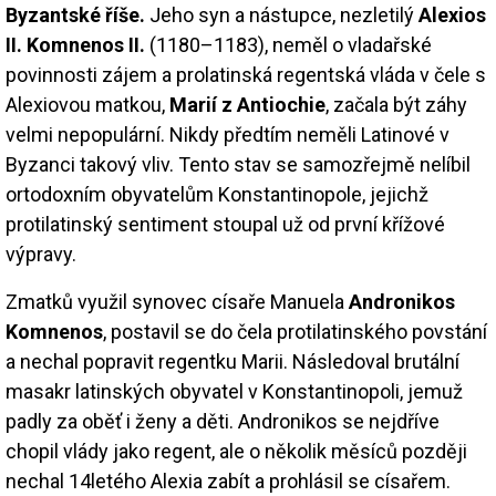
Byzantské říše.
Jeho syn a nástupce, nezletilý
Alexios
II. Komnenos II.
(1180–1183), neměl o vladařské
povinnosti zájem a prolatinská regentská vláda v čele s
Alexiovou matkou,
Marií z Antiochie
, začala být záhy
velmi nepopulární. Nikdy předtím neměli Latinové v
Byzanci takový vliv. Tento stav se samozřejmě nelíbil
ortodoxním obyvatelům Konstantinopole, jejichž
protilatinský sentiment stoupal už od první křížové
výpravy.
Zmatků využil synovec císaře Manuela
Andronikos
Komnenos
, postavil se do čela protilatinského povstání
a nechal popravit regentku Marii. Následoval brutální
masakr latinských obyvatel v Konstantinopoli, jemuž
padly za oběť i ženy a děti. Andronikos se nejdříve
chopil vlády jako regent, ale o několik měsíců později
nechal 14letého Alexia zabít a prohlásil se císařem.