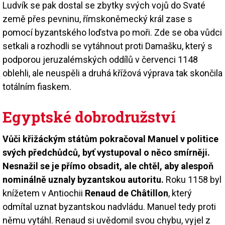
Ludvík se pak dostal se zbytky svých vojů do Svaté
země přes pevninu, římskoněmecký král zase s
pomocí byzantského loďstva po moři. Zde se oba vůdci
setkali a rozhodli se vytáhnout proti Damašku, který s
podporou jeruzalémských oddílů v červenci 1148
oblehli, ale neuspěli a druhá křížová výprava tak skončila
totálním fiaskem.
Egyptské dobrodružství
Vůči křižáckým státům pokračoval Manuel v politice
svých předchůdců, byť vystupoval o něco smírněji.
Nesnažil se je přímo obsadit, ale chtěl, aby alespoň
nominálně uznaly byzantskou autoritu.
Roku 1158 byl
knížetem v Antiochii
Renaud de Châtillon
, který
odmítal uznat byzantskou nadvládu. Manuel tedy proti
němu vytáhl. Renaud si uvědomil svou chybu, vyjel z