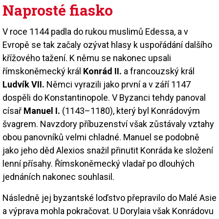
Naprosté fiasko
V roce 1144 padla do rukou muslimů Edessa, a v
Evropě se tak začaly ozývat hlasy k uspořádání dalšího
křížového tažení. K němu se nakonec upsali
římskoněmecký král
Konrád II.
a francouzský král
Ludvík VII.
Němci vyrazili jako první a v září 1147
dospěli do Konstantinopole. V Byzanci tehdy panoval
císař
Manuel I.
(1143–1180), který byl Konrádovým
švagrem. Navzdory příbuzenství však zůstávaly vztahy
obou panovníků velmi chladné. Manuel se podobně
jako jeho děd Alexios snažil přinutit Konráda ke složení
lenní přísahy. Římskoněmecký vladař po dlouhých
jednáních nakonec souhlasil.
Následně jej byzantské loďstvo přepravilo do Malé Asie
a výprava mohla pokračovat. U Dorylaia však Konrádovu