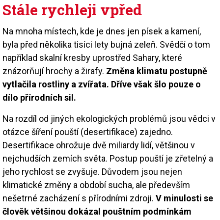
Stále rychleji vpřed
Na mnoha místech, kde je dnes jen písek a kamení,
byla před několika tisíci lety bujná zeleň. Svědčí o tom
například skalní kresby uprostřed Sahary, které
znázorňují hrochy a žirafy.
Změna klimatu postupně
vytlačila rostliny a zvířata. Dříve však šlo pouze o
dílo přírodních sil.
Na rozdíl od jiných ekologických problémů jsou vědci v
otázce šíření pouští (desertifikace) zajedno.
Desertifikace ohrožuje dvě miliardy lidí, většinou v
nejchudších zemích světa. Postup pouští je zřetelný a
jeho rychlost se zvyšuje. Důvodem jsou nejen
klimatické změny a období sucha, ale především
nešetrné zacházení s přírodními zdroji.
V minulosti se
člověk většinou dokázal pouštním podmínkám