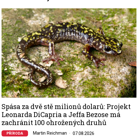
Image
Spása za dvě stě milionů dolarů: Projekt
Leonarda DiCapria a Jeffa Bezose má
zachránit 100 ohrožených druhů
Martin Reichman
07.08.2026
PŘÍRODA