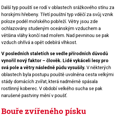
Další typ pouští se rodí v oblastech srážkového stínu za
horskými hřebeny. Třetí pouštní typ vděčí za svůj vznik
poloze podél mořského pobřeží. Větry jsou zde
ochlazovány studeným oceánským vzduchem a
většina vláhy končí nad mořem. Nad pevninou se pak
vzduch ohřívá a opět odebírá vlhkost.
V posledních staletích se vedle přírodních důvodů
vynořil nový faktor – člověk. Lidé vykáceli lesy pro
svá pole a větry následně půdu vysušily.
V některých
oblastech byla postupu pouště uvolněna cesta velkými
stády domácích zvířat, která nadměrně spásala
rostlinný koberec. V období velkého sucha se pak
narušené pastviny mění v poušť.
Bouře zvířeného písku