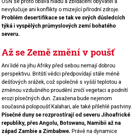
OSN se proto obává hladu a zbídačení obyvatel a
nevylučuje ani konflikty o mizející přírodní zdroje.
Problém desertifikace se tak ve svých důsledcích
týká i vyspělých průmyslových zemí bohatého
severu.
Až se Země změní v poušť
Ani lidé na jihu Afriky před sebou nemají dobrou
perspektivu. Britští vědci předpovídají stále méně
dešťových srážek, což společně s vyšší teplotou a
změnou vzdušného proudění zničí vegetaci a podnítí
erozi písečných dun. Zasažena bude nejenom
současná polopoušť Kalahari, ale také přilehlé pastviny.
Písečné duny se rozprostírají od severu Jihoafrické
republiky, přes Angolu, Botswanu, Namibii až na
západ Zambie a Zimbabwe.
Právě na dynamice