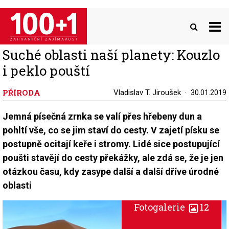
Přejít
k
hlavnímu
obsahu
Suché oblasti naší planety: Kouzlo
i peklo pouští
PŘÍRODA
Vladislav T. Jiroušek
30.01.2019
Jemná písečná zrnka se valí přes hřebeny dun a
pohltí vše, co se jim staví do cesty. V zajetí písku se
postupně ocitají keře i stromy. Lidé sice postupující
poušti stavějí do cesty překážky, ale zdá se, že je jen
otázkou času, kdy zasype další a další dříve úrodné
oblasti
Fotogalerie
12