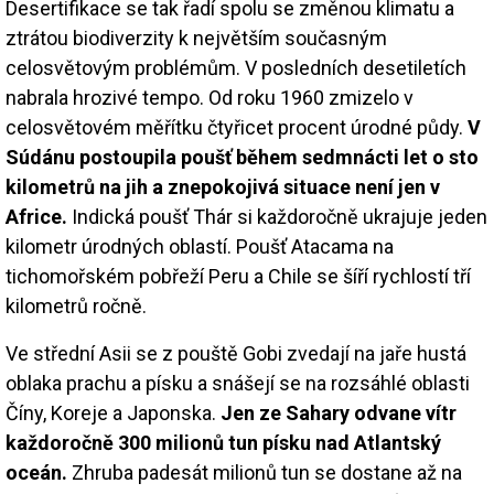
Desertifikace se tak řadí spolu se změnou klimatu a
ztrátou biodiverzity k největším současným
celosvětovým problémům. V posledních desetiletích
nabrala hrozivé tempo. Od roku 1960 zmizelo v
celosvětovém měřítku čtyřicet procent úrodné půdy.
V
Súdánu postoupila poušť během sedmnácti let o sto
kilometrů na jih a znepokojivá situace není jen v
Africe.
Indická poušť Thár si každoročně ukrajuje jeden
kilometr úrodných oblastí. Poušť Atacama na
tichomořském pobřeží Peru a Chile se šíří rychlostí tří
kilometrů ročně.
Ve střední Asii se z pouště Gobi zvedají na jaře hustá
oblaka prachu a písku a snášejí se na rozsáhlé oblasti
Číny, Koreje a Japonska.
Jen ze Sahary odvane vítr
každoročně 300 milionů tun písku nad Atlantský
oceán.
Zhruba padesát milionů tun se dostane až na