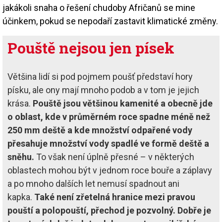
jakákoli snaha o řešení chudoby Afričanů se mine
účinkem, pokud se nepodaří zastavit klimatické změny.
Pouště nejsou jen písek
Většina lidí si pod pojmem poušť představí hory
písku, ale ony mají mnoho podob a v tom je jejich
krása.
Pouště jsou většinou kamenité a obecně jde
o oblast, kde v průměrném roce spadne méně než
250 mm deště a kde množství odpařené vody
přesahuje množství vody spadlé ve formě deště a
sněhu.
To však není úplně přesné – v některých
oblastech mohou být v jednom roce bouře a záplavy
a po mnoho dalších let nemusí spadnout ani
kapka.
Také není zřetelná hranice mezi pravou
pouští a polopouští, přechod je pozvolný. Dobře je