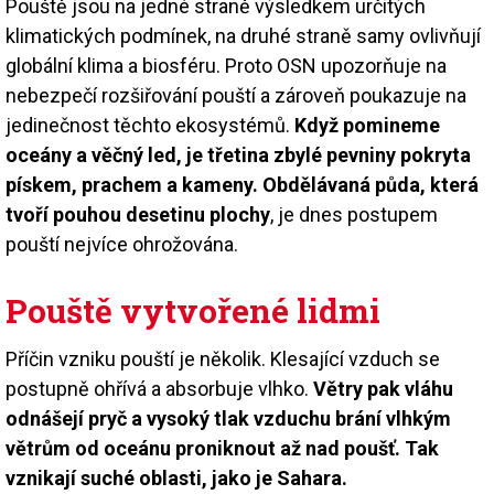
Pouště jsou na jedné straně výsledkem určitých
klimatických podmínek, na druhé straně samy ovlivňují
globální klima a biosféru. Proto OSN upozorňuje na
nebezpečí rozšiřování pouští a zároveň poukazuje na
jedinečnost těchto ekosystémů.
Když pomineme
oceány a věčný led, je třetina zbylé pevniny pokryta
pískem, prachem a kameny. Obdělávaná půda, která
tvoří pouhou desetinu plochy
, je dnes postupem
pouští nejvíce ohrožována.
Pouště vytvořené lidmi
Příčin vzniku pouští je několik. Klesající vzduch se
postupně ohřívá a absorbuje vlhko.
Větry pak vláhu
odnášejí pryč a vysoký tlak vzduchu brání vlhkým
větrům od oceánu proniknout až nad poušť. Tak
vznikají suché oblasti, jako je Sahara.