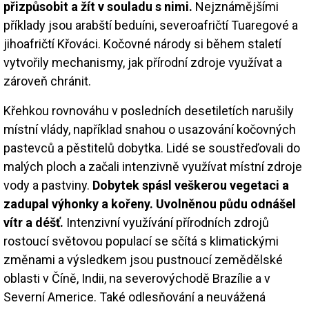
přizpůsobit a žít v souladu s nimi.
Nejznámějšími
příklady jsou arabští beduíni, severoafričtí Tuaregové a
jihoafričtí Křováci. Kočovné národy si během staletí
vytvořily mechanismy, jak přírodní zdroje využívat a
zároveň chránit.
Křehkou rovnováhu v posledních desetiletích narušily
místní vlády, například snahou o usazování kočovných
pastevců a pěstitelů dobytka. Lidé se soustřeďovali do
malých ploch a začali intenzivně využívat místní zdroje
vody a pastviny.
Dobytek spásl veškerou vegetaci a
zadupal výhonky a kořeny. Uvolněnou půdu odnášel
vítr a déšť.
Intenzivní využívání přírodních zdrojů
rostoucí světovou populací se sčítá s klimatickými
změnami a výsledkem jsou pustnoucí zemědělské
oblasti v Číně, Indii, na severovýchodě Brazílie a v
Severní Americe. Také odlesňování a neuvážená