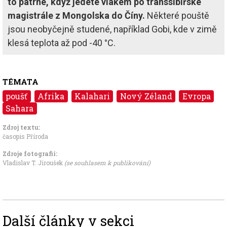
to patrné, když jedete vlakem po transsibiřské
magistrále z Mongolska do Číny.
Některé pouště
jsou neobyčejně studené, například Gobi, kde v zimě
klesá teplota až pod -40 °C.
TÉMATA
poušť
Afrika
Kalahari
Nový Zéland
Evropa
Sahara
Zdroj textu:
časopis Příroda
Zdroje fotografii:
Vladislav T. Jiroušek
(se souhlasem k publikování)
Další články v sekci