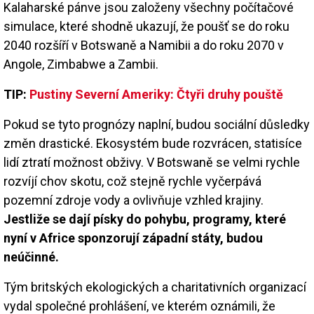
Kalaharské pánve jsou založeny všechny počítačové
simulace, které shodně ukazují, že poušť se do roku
2040 rozšíří v Botswaně a Namibii a do roku 2070 v
Angole, Zimbabwe a Zambii.
TIP:
Pustiny Severní Ameriky: Čtyři druhy pouště
Pokud se tyto prognózy naplní, budou sociální důsledky
změn drastické. Ekosystém bude rozvrácen, statisíce
lidí ztratí možnost obživy. V Botswaně se velmi rychle
rozvíjí chov skotu, což stejně rychle vyčerpává
pozemní zdroje vody a ovlivňuje vzhled krajiny.
Jestliže se dají písky do pohybu, programy, které
nyní v Africe sponzorují západní státy, budou
neúčinné.
Tým britských ekologických a charitativních organizací
vydal společné prohlášení, ve kterém oznámili, že