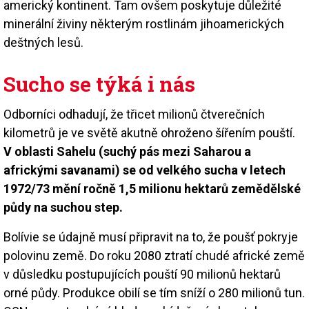
americký kontinent. Tam ovšem poskytuje důležité
minerální živiny některým rostlinám jihoamerických
deštných lesů.
Sucho se týká i nás
Odborníci odhadují, že třicet milionů čtverečních
kilometrů je ve světě akutně ohroženo šířením pouští.
V oblasti Sahelu (suchý pás mezi Saharou a
africkými savanami) se od velkého sucha v letech
1972/73 mění ročně 1,5 milionu hektarů zemědělské
půdy na suchou step.
Bolívie se údajně musí připravit na to, že poušť pokryje
polovinu země. Do roku 2080 ztratí chudé africké země
v důsledku postupujících pouští 90 milionů hektarů
orné půdy. Produkce obilí se tím sníží o 280 milionů tun.