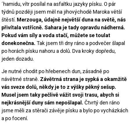
´hamidu, vítr posílal na asfaltku jazyky písku. O pár
týdnů později jsem měl na jihovýchodě Maroka větší
štěstí.
Merzouga, údajně největší duna na světě, nás
přivítala vstřícně. Sahara je tady opravdu nádherná.
Pokud vám síly a voda stačí, můžete se toulat
donekonečna.
Tak jsem tři dny ráno a podvečer šlapal
po horách písku nahoru a dolů. Dva kroky dopředu,
jeden dozadu.
Je nutné chodit po hřebenech dun, zásadně po
návětrné straně.
Závětrná strana je sypká a okamžitě
vás sveze dolů, někdy je to z výšky pěkný sešup.
Musel jsem taky pečlivě vážit svoji trasu, abych si
nejkrásnější duny sám nepošlapal.
Čtvrtý den ráno
jsme měli za stěrači závěje písku a bylo po vycházkách
a po focení.