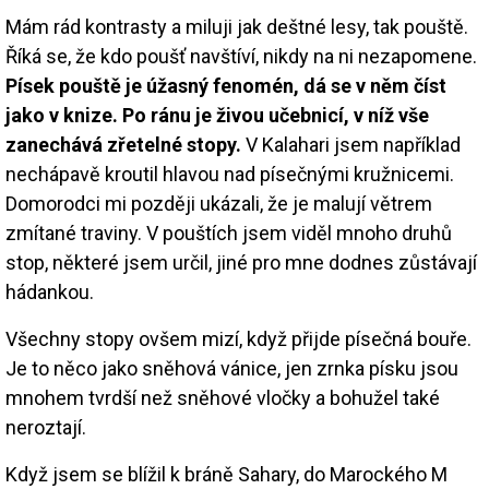
Mám rád kontrasty a miluji jak deštné lesy, tak pouště.
Říká se, že kdo poušť navštíví, nikdy na ni nezapomene.
Písek pouště je úžasný fenomén, dá se v něm číst
jako v knize. Po ránu je živou učebnicí, v níž vše
zanechává zřetelné stopy.
V Kalahari jsem například
nechápavě kroutil hlavou nad písečnými kružnicemi.
Domorodci mi později ukázali, že je malují větrem
zmítané traviny. V pouštích jsem viděl mnoho druhů
stop, některé jsem určil, jiné pro mne dodnes zůstávají
hádankou.
Všechny stopy ovšem mizí, když přijde písečná bouře.
Je to něco jako sněhová vánice, jen zrnka písku jsou
mnohem tvrdší než sněhové vločky a bohužel také
neroztají.
Když jsem se blížil k bráně Sahary, do Marockého M