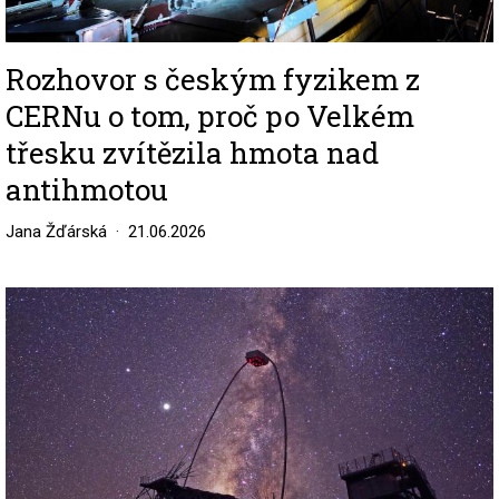
Rozhovor s českým fyzikem z
CERNu o tom, proč po Velkém
třesku zvítězila hmota nad
antihmotou
Jana Žďárská
21.06.2026
Image