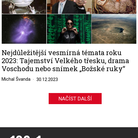
Nejdůležitější vesmírná témata roku
2023: Tajemství Velkého třesku, drama
Voschodu nebo snímek „Božské ruky“
Michal Švanda
30.12.2023
NAČÍST DALŠÍ