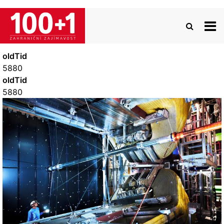
Přejít
k
hlavnímu
obsahu
oldTid
5880
oldTid
5880
Image