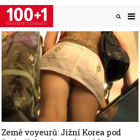
Přejít
k
hlavnímu
obsahu
Image
Země voyeurů: Jižní Korea pod