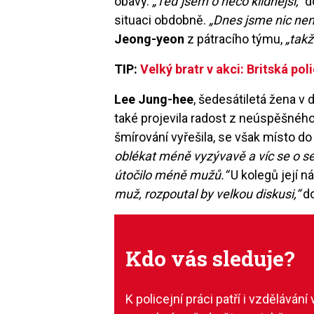
obavy.
„Teď jsem o něco klidnější,“
d
situaci obdobně.
„Dnes jsme nic nena
Jeong-yeon
z pátracího týmu,
„takž
TIP:
Velký bratr v akci: Britská pol
Lee Jung-hee
, šedesátiletá žena v 
také projevila radost z neúspěšného 
šmírování vyřešila, se však místo d
oblékat méně vyzývavě a víc se o se
útočilo méně mužů.“
U kolegů její n
muž, rozpoutal by velkou diskusi,“
do
Kdo vás sleduje?
K policejní práci patří i vzděláván