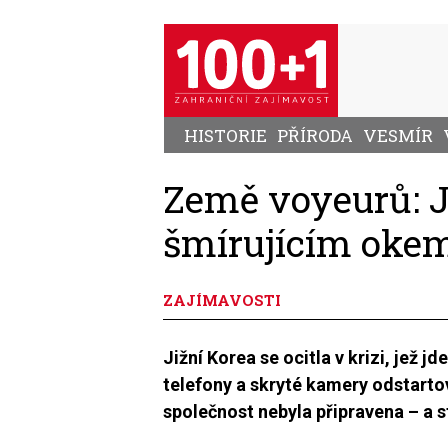
Přejít
k
hlavnímu
obsahu
HISTORIE
PŘÍRODA
VESMÍR
Země voyeurů: J
šmírujícím oke
ZAJÍMAVOSTI
Jižní Korea se ocitla v krizi, jež 
telefony a skryté kamery odstartov
společnost nebyla připravena – a st