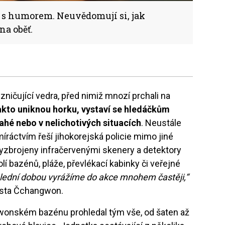
í s humorem. Neuvědomují si, jak
na oběť.
i zničující vedra, před nimiž mnozí prchali na
kto uniknou horku, vystaví se hledáčkům
nahé nebo v nelichotivých situacích
. Neustále
íráctvím řeší jihokorejská policie mimo jiné
vyzbrojeny infračervenými skenery a detektory
lí bazénů, pláže, převlékací kabinky či veřejné
lední dobou vyrážíme do akce mnohem častěji,“
města Čchangwon.
onském bazénu prohledal tým vše, od šaten až