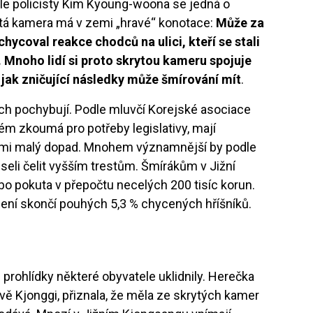
le policisty Kim Kyoung-woona se jedná o
ytá kamera má v zemi „hravé“ konotace:
Může za
achycoval reakce chodců na ulici, kteří se stali
. Mnoho lidí si proto skrytou kameru spojuje
jak zničující následky může šmírování mít
.
ch pochybují. Podle mluvčí Korejské asociace
ém zkoumá pro potřeby legislativy, mají
elmi malý dopad. Mnohem významnější by podle
seli čelit vyšším trestům. Šmírákům v Jižní
ebo pokuta v přepočtu necelých 200 tisíc korun.
ězení skončí pouhých 5,3 % chycených hříšníků.
 prohlídky některé obyvatele uklidnily. Herečka
ěvě Kjonggi, přiznala, že měla ze skrytých kamer