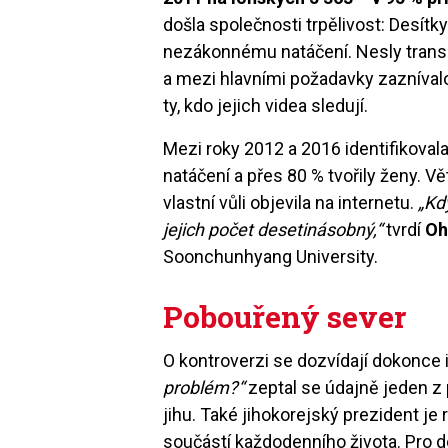
došla společnosti trpělivost: Desítky
nezákonnému natáčení. Nesly transp
a mezi hlavními požadavky zaznívalo 
ty, kdo jejich videa sledují.
Mezi roky 2012 a 2016 identifikovala 
natáčení a přes 80 % tvořily ženy. V
vlastní vůli objevila na internetu.
„Kd
jejich počet desetinásobný,“
tvrdí
Oh
Soonchunhyang University.
Pobouřený sever
O kontroverzi se dozvídají dokonce 
problém?“
zeptal se údajně jeden z 
jihu. Také jihokorejský prezident je
součástí každodenního života. Pro 