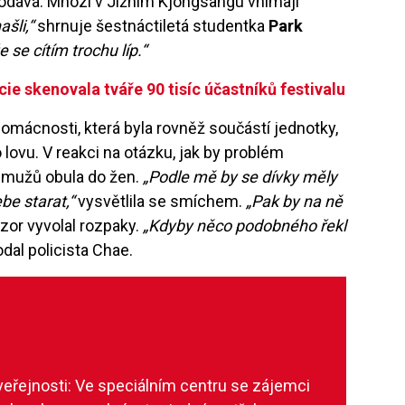
odává. Mnozí v Jižním Kjongsangu vnímají
šli,“
shrnuje šestnáctiletá studentka
Park
e se cítím trochu líp.“
icie skenovala tváře 90 tisíc účastníků festivalu
domácnosti, která byla rovněž součástí jednotky,
lovu. V reakci na otázku, jak by problém
o mužů obula do žen.
„Podle mě by se dívky měly
be starat,“
vysvětlila se smíchem.
„Pak by na ně
ázor vyvolal rozpaky.
„Kdyby něco podobného řekl
dal policista Chae.
í veřejnosti: Ve speciálním centru se zájemci