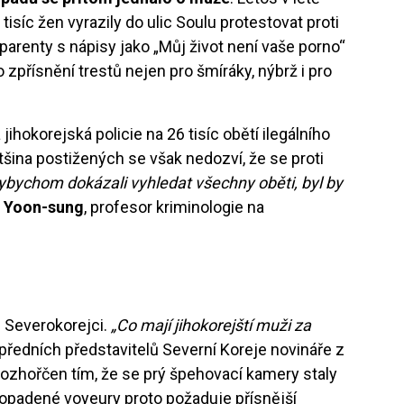
 tisíc žen vyrazily do ulic Soulu protestovat proti
arenty s nápisy jako „Můj život není vaše porno“
zpřísnění trestů nejen pro šmíráky, nýbrž i pro
jihokorejská policie na 26 tisíc obětí ilegálního
ětšina postižených se však nedozví, že se proti
ybychom dokázali vyhledat všechny oběti, byl by
 Yoon-sung
, profesor kriminologie na
i Severokorejci.
„Co mají jihokorejští muži za
předních představitelů Severní Koreje novináře z
 rozhořčen tím, že se prý špehovací kamery staly
dopadené voyeury proto požaduje přísnější