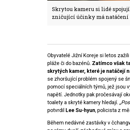
Skrytou kameru si lidé spojuj
zničující účinky má natáčení 
Obyvatelé Jižní Koreje si letos zažil
pláže či do bazénů.
Zatímco však ta
skrytých kamer, které je natáčejí 
se zhoršující problém spojený se šm
pomocí speciálních týmů, jež jsou 
napětí. Jednotky pak pročesávají oko
toalety a skryté kamery hledají.
„Pos
potvrdil
Lee Su-hyun
, policista z 
Během nedávné zastávky v čchangw