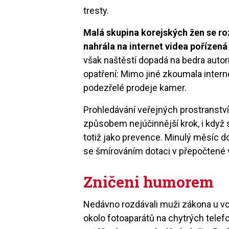
tresty.
Malá skupina korejských žen se roz
nahrála na internet videa pořízen
však naštěstí dopadá na bedra autori
opatření: Mimo jiné zkoumala intern
podezřelé prodeje kamer.
Prohledávání veřejných prostranství
způsobem nejúčinnější krok, i když 
totiž jako prevence. Minulý měsíc d
se šmírováním dotaci v přepočtené v
Zničeni humorem
Nedávno rozdávali muži zákona u vc
okolo fotoaparátů na chytrých tele