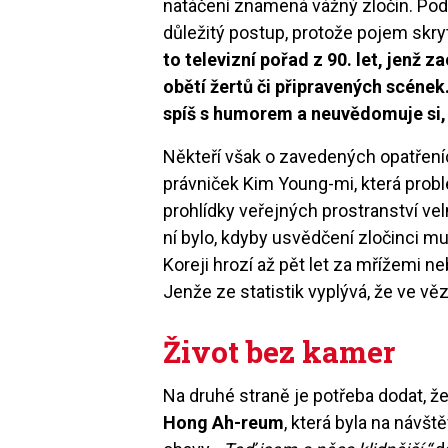
natáčení znamená vážný zločin. Pod
důležitý postup, protože pojem skr
to televizní pořad z 90. let, jenž z
obětí žertů či připravených scének
spíš s humorem a neuvědomuje si, 
Někteří však o zavedených opatření
právniček Kim Young-mi, která probl
prohlídky veřejných prostranství v
ní bylo, kdyby usvědčení zločinci mu
Koreji hrozí až pět let za mřížemi n
Jenže ze statistik vyplývá, že ve v
Život bez kamer
Na druhé straně je potřeba dodat, že
Hong Ah-reum
, která byla na návšt