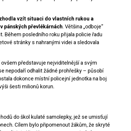
hodla vzít situaci do vlastních rukou a
á v pánských převlékárnách
. Většina „odboje“
t. Během posledního roku přijala policie řadu
etové stránky s nahranými videi a sledovala
 ovšem představuje nejviditelnější a svým
se nepodaří odhalit žádné prohřešky – působí
ostala dokonce místní policejní jednotka na boj
ýši šesti milionů korun.
hodů do škol kulaté samolepky, jež se umisťují
fonech. Cílem bylo připomenout žákům, že skryté