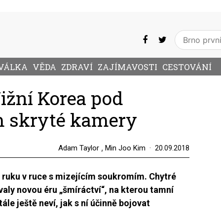
VÁLKA
VĚDA
ZDRAVÍ
ZAJÍMAVOSTI
CESTOVÁNÍ
ižní Korea pod
m skryté kamery
,
Adam Taylor
Min Joo Kim
20.09.2018
jde ruku v ruce s mizejícím soukromím. Chytré
aly novou éru „šmíráctví“, na kterou tamní
ále ještě neví, jak s ní účinně bojovat