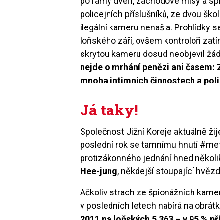
po rámy dveří, záchodové mísy a spr
policejních příslušníků, ze dvou š
ilegální kameru nenašla. Prohlídky s
loňského září, ovšem kontroloři zat
skrytou kameru dosud neobjevil žád
nejde o mrhání penězi ani časem: Z
mnoha intimních činnostech a pol
Já taky!
Společnost Jižní Koreje aktuálně ži
poslední rok se tamnímu hnutí #meto
protizákonného jednání hned někol
Hee-jung
, někdejší stoupající hvěz
Ačkoliv strach ze špionážních kamer
v posledních letech nabírá na obrát
2011 na loňských 5 363 – v 95 % p