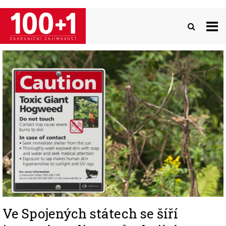
Přejít
k
hlavnímu
obsahu
Image
Ve Spojených státech se šíří