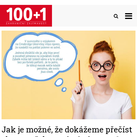
Přejít
k
hlavnímu
obsahu
Image
Jak je možné, že dokážeme přečíst