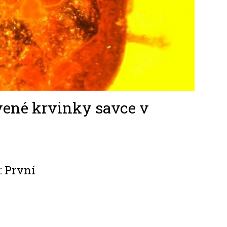
rvené krvinky savce v
 První