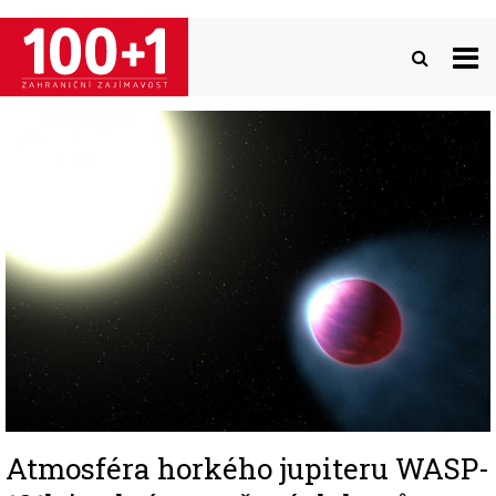
Přejít
k
hlavnímu
obsahu
Image
Atmosféra horkého jupiteru WASP-