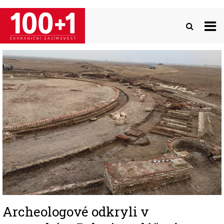
Přejít
k
hlavnímu
obsahu
Image
Archeologové odkryli v