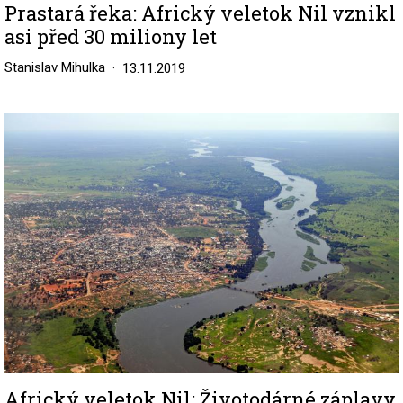
Prastará řeka: Africký veletok Nil vznikl
asi před 30 miliony let
Stanislav Mihulka
13.11.2019
Image
Africký veletok Nil: Životodárné záplavy