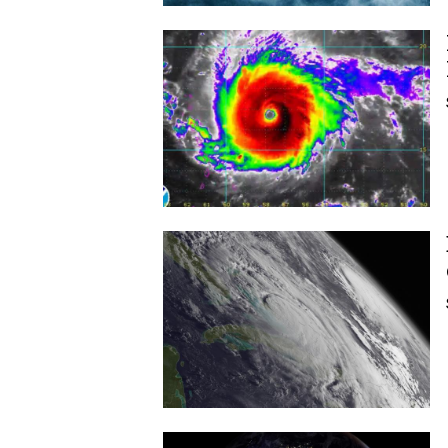
Image
Image
Image