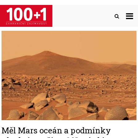
Přejít
k
hlavnímu
obsahu
Image
Měl Mars oceán a podmínky