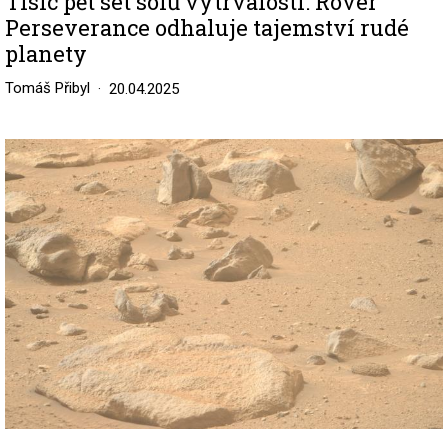
Tisíc pět set solů vytrvalosti: Rover
Perseverance odhaluje tajemství rudé
planety
Tomáš Přibyl
20.04.2025
Image