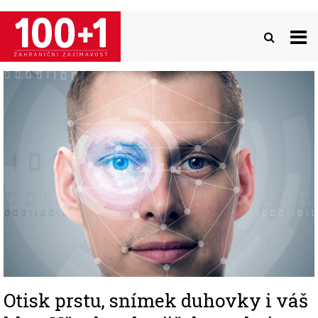
Přejít
k
hlavnímu
obsahu
Image
Otisk prstu, snímek duhovky i váš