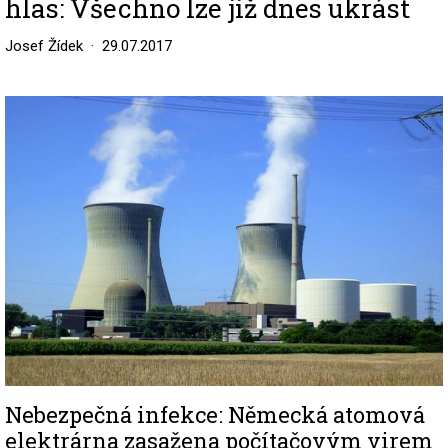
hlas: Všechno lze již dnes ukrást
Josef Žídek
29.07.2017
Image
Nebezpečná infekce: Německá atomová
elektrárna zasažena počítačovým virem