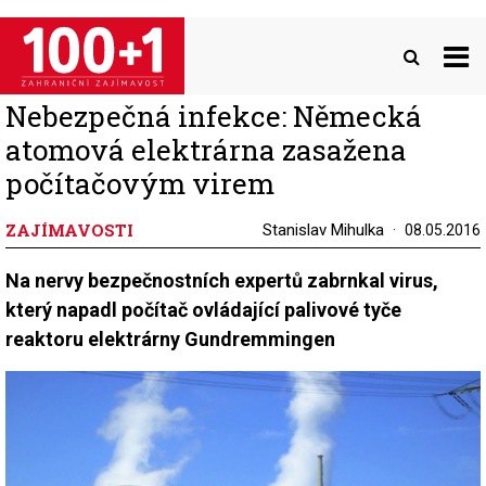
Přejít
k
hlavnímu
obsahu
Nebezpečná infekce: Německá
atomová elektrárna zasažena
počítačovým virem
ZAJÍMAVOSTI
Stanislav Mihulka
08.05.2016
Na nervy bezpečnostních expertů zabrnkal virus,
který napadl počítač ovládající palivové tyče
reaktoru elektrárny Gundremmingen