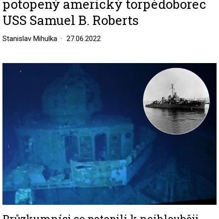
potopený americký torpédoborec
USS Samuel B. Roberts
Stanislav Mihulka
27.06.2022
Image
Průzkumníci se potopili k nejhlouběji