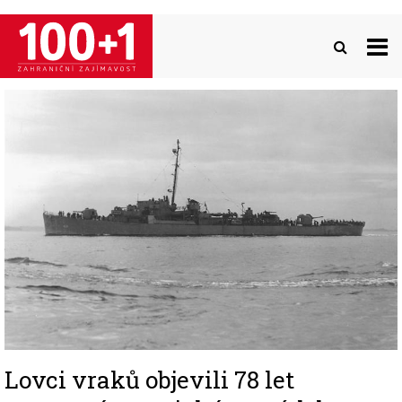
Přejít
k
hlavnímu
obsahu
Image
Lovci vraků objevili 78 let