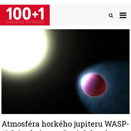
Přejít
k
hlavnímu
obsahu
Image
Atmosféra horkého jupiteru WASP-