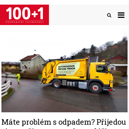
Přejít
k
hlavnímu
obsahu
Image
Máte problém s odpadem? Přijedou