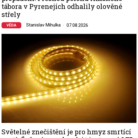
tábora v Pyrenejích odhalily olověné
střely
Stanislav Mihulka
07.08.2026
VĚDA
Image
Světelné znečištění je pro hmyz smrtící