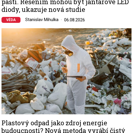
pastí. Řešením mohou být jantarové LED
diody, ukazuje nová studie
Stanislav Mihulka
06.08.2026
VĚDA
Image
Plastový odpad jako zdroj energie
budoucnosti? Nová metoda vyrábí čistý