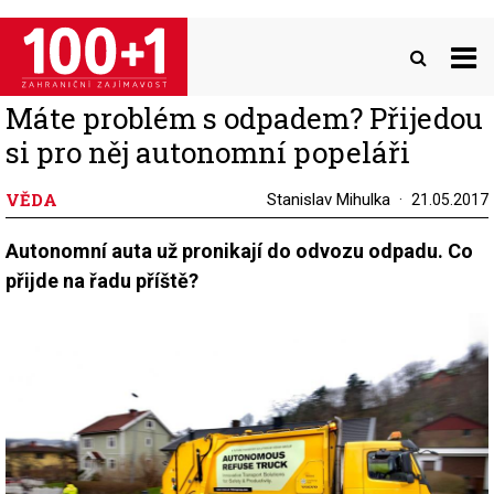
Přejít
k
hlavnímu
obsahu
Máte problém s odpadem? Přijedou
si pro něj autonomní popeláři
VĚDA
Stanislav Mihulka
21.05.2017
Autonomní auta už pronikají do odvozu odpadu. Co
přijde na řadu příště?