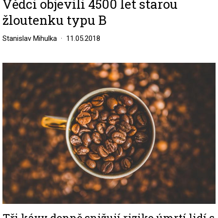
Vědci objevili 4500 let starou
žloutenku typu B
Stanislav Mihulka
11.05.2018
Image
Tři kávy denně snižují riziko úmrtí lidí s