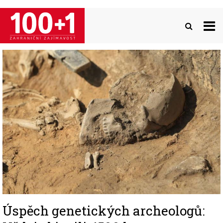
Přejít
k
hlavnímu
obsahu
Image
Úspěch genetických archeologů: