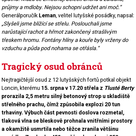
průjmy a mdloby. Nejsou schopni udržet ani moč.“
Generálporučík
Leman
, velitel lutyšské posádky, napsal:
„Slyšeli jsme blížící se střelu. Poslouchali jsme
narůstající rachot a hřmot zakončený strašlivým
třeskem hromu. Fontány hlíny a kouře byly vrženy do
vzduchu a půda pod nohama se otřásla.“
Tragický osud obránců
Nejtragičtější osud z 12 lutyšských fortů potkal objekt
Loncin, kterému
15. srpna v 17.20 střela z
Tlusté Berty
prorazila 2,5 metru silný betonový strop u skladiště
střelného prachu, čímž způsobila explozi 20 tun
trhaviny. Výbuch část pevnosti doslova rozmetal,
tlaková vlna se bleskově prohnala vnitřními prostory
a okamžitě usmrtila nebo těžce zranila většinu