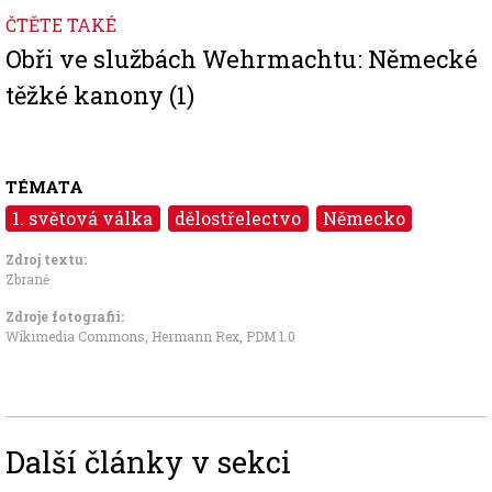
ČTĚTE TAKÉ
Obři ve službách Wehrmachtu: Německé
těžké kanony (1)
TÉMATA
1. světová válka
dělostřelectvo
Německo
Zdroj textu:
Zbraně
Zdroje fotografii:
Wikimedia Commons, Hermann Rex
,
PDM 1.0
Další články v sekci