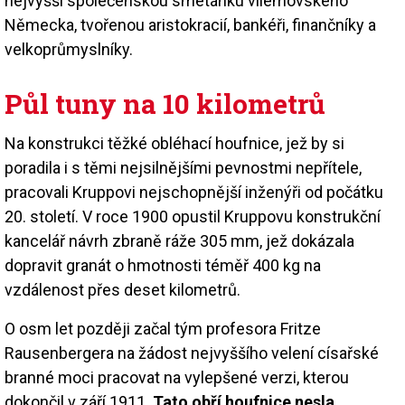
nejvyšší společenskou smetánku vilémovského
Německa, tvořenou aristokracií, bankéři, finančníky a
velkoprůmyslníky.
Půl tuny na 10 kilometrů
Na konstrukci těžké obléhací houfnice, jež by si
poradila i s těmi nejsilnějšími pevnostmi nepřítele,
pracovali Kruppovi nejschopnější inženýři od počátku
20. století. V roce 1900 opustil Kruppovu konstrukční
kancelář návrh zbraně ráže 305 mm, jež dokázala
dopravit granát o hmotnosti téměř 400 kg na
vzdálenost přes deset kilometrů.
O osm let později začal tým profesora Fritze
Rausenbergera na žádost nejvyššího velení císařské
branné moci pracovat na vylepšené verzi, kterou
dokončil v září 1911.
Tato obří houfnice nesla