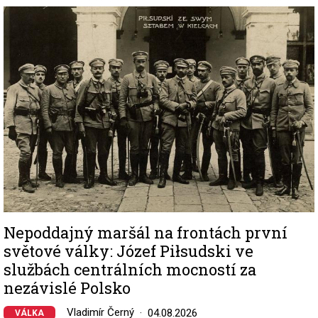
Image
Nepoddajný maršál na frontách první
světové války: Józef Piłsudski ve
službách centrálních mocností za
nezávislé Polsko
Vladimír Černý
04.08.2026
VÁLKA