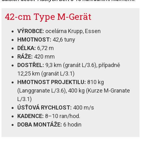
42-cm Type M-Gerät
VÝROBCE:
ocelárna Krupp, Essen
HMOTNOST:
42,6 tuny
DÉLKA:
6,72 m
RÁŽE:
420 mm
DOSTŘEL:
9,3 km (granát L/3.6), případně
12,25 km (granát L/3.1)
HMOTNOST PROJEKTILU:
810 kg
(Langgranate L/3.6), 400 kg (Kurze M-Granate
L/3.1)
ÚSŤOVÁ RYCHLOST:
400 m/s
KADENCE:
8–10 ran/hod.
DOBA MONTÁŽE:
6 hodin