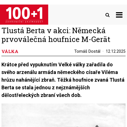
Přejít
k
hlavnímu
obsahu
Tlustá Berta v akci: Německá
prvoválečná houfnice M-Gerät
VÁLKA
Tomáš Dostál
12.12.2025
Krátce před vypuknutím Velké války zařadila do
svého arzenálu armáda německého císaře Viléma
hrůzu nahánějící zbraň. Těžká houfnice zvaná Tlustá
Berta se stala jednou z nejznámějších
dělostřeleckých zbraní všech dob.