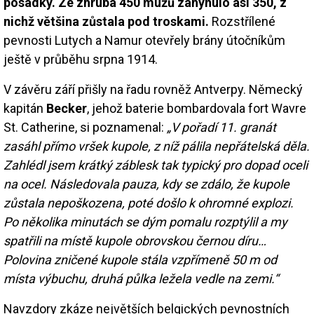
posádky. Ze zhruba 450 mužů zahynulo asi 350, z
nichž většina zůstala pod troskami.
Rozstřílené
pevnosti Lutych a Namur otevřely brány útočníkům
ještě v průběhu srpna 1914.
V závěru září přišly na řadu rovněž Antverpy. Německý
kapitán
Becker
, jehož baterie bombardovala fort Wavre
St. Catherine, si poznamenal:
„V pořadí 11. granát
zasáhl přímo vršek kupole, z níž pálila nepřátelská děla.
Zahlédl jsem krátký záblesk tak typický pro dopad oceli
na ocel. Následovala pauza, kdy se zdálo, že kupole
zůstala nepoškozena, poté došlo k ohromné explozi.
Po několika minutách se dým pomalu rozptýlil a my
spatřili na místě kupole obrovskou černou díru…
Polovina zničené kupole stála vzpřímeně 50 m od
místa výbuchu, druhá půlka ležela vedle na zemi.“
Navzdory zkáze největších belgických pevnostních