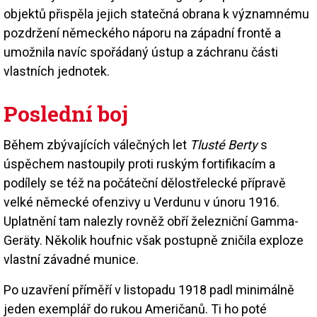
objektů přispěla jejich statečná obrana k významnému
pozdržení německého náporu na západní frontě a
umožnila navíc spořádaný ústup a záchranu části
vlastních jednotek.
Poslední boj
Během zbývajících válečných let
Tlusté Berty
s
úspěchem nastoupily proti ruským fortifikacím a
podílely se též na počáteční dělostřelecké přípravě
velké německé ofenzivy u Verdunu v únoru 1916.
Uplatnění tam nalezly rovněž obří železniční Gamma-
Geräty. Několik houfnic však postupně zničila exploze
vlastní závadné munice.
Po uzavření příměří v listopadu 1918 padl minimálně
jeden exemplář do rukou Američanů. Ti ho poté