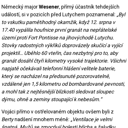
Německý major
Wesener
, přímý účastník tehdejších
událostí, si v pozicích před Lutychem poznamenal:
„Byl
to vskutku pamětihodný okamžik, když 12. srpna v
17.40 vypálila houfnice první granát na nepřátelské
území proti Fort Pontisse na jihovýchodě Lutychu.
Stovky radostných výkřiků doprovázely skučící a vyjící
projektil… Uběhlo 60 vteřin, čas nezbytný pro to, aby
granát dosáhl čtyři kilometry vysoké trajektorie. Všichni
napjatě očekávali telefonní hlášení velitele baterie,
který se nacházel na předsunuté pozorovatelně,
vzdálené jen 1,5 kilometru od bombardované pevnosti,
a mohl tak z nejtěsnější blízkosti sledovat sloupec
dýmu, ohně a zeminy stoupající k nebesům.“
Vojáci přímo v ostřelovaném objektu ovšem byli z
Berty
nadšení mnohem méně:
„Ventilace je velmi
špatná. Mužů se zmocňují bolesti břicha a žaludku,