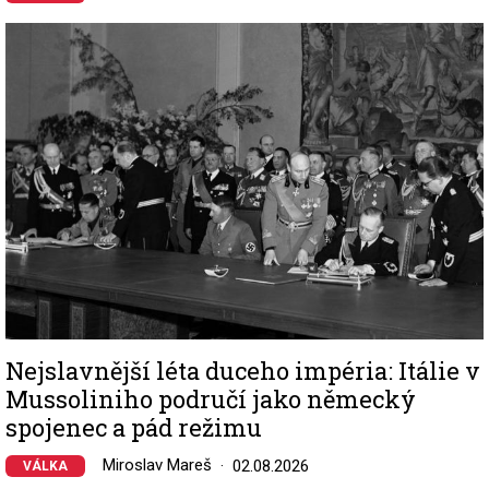
Image
Nejslavnější léta duceho impéria: Itálie v
Mussoliniho područí jako německý
spojenec a pád režimu
Miroslav Mareš
02.08.2026
VÁLKA