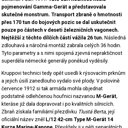
pojmenování Gamma-Gerät a představovala
skutečné monstrum. Transport zbraně o hmotnosti
přes 170 tun do bojových pozic se dal uskutečnit
pouze po částech v deseti železničních vagonech.
Nejtěžší z těchto dílčích částí vážila 26 tun.
Následná
zdlouhavá a náročná montáž zabrala celých 36 hodin.
Tyto parametry a s nimi spojená zjevná nepraktičnost
superděla německé generály poněkud vyděsily.
Kruppovi technici tedy opět usedli k rýsovacím prknům
a jejich úsilí zanedlouho vydalo své plody. V polovině
července 1912 si tak armáda mohla objednat
podstatně odlehčenou houfnici nazvanou
M-Gerät
,
kteráse již dala dopravovat i po kvalitních silnicích.
Zbraň získala familiární přezdívku
Tlustá Berta
, její
oficiální název zněl
L/12 42-cm Type M-Gerät 14
Kurze Marine-Kanone
. Převážely ji v pěti separátních