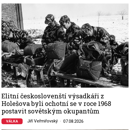
Image
Elitní českoslovenští výsadkáři z
Holešova byli ochotní se v roce 1968
postavit sovětským okupantům
Jiří Veřmiřovský
07.08.2026
VÁLKA