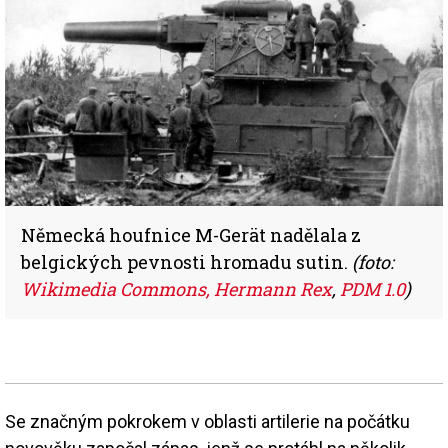
Německá houfnice M-Gerät nadělala z
belgických pevnosti hromadu sutin.
(foto:
Wikimedia Commons, Hermann Rex
,
PDM 1.0
)
Se značným pokrokem v oblasti artilerie na počátku