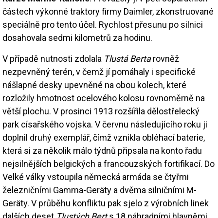
částech výkonné traktory firmy Daimler, zkonstruované
speciálně pro tento účel. Rychlost přesunu po silnici
dosahovala sedmi kilometrů za hodinu.
V případě nutnosti zdolala
Tlustá Berta
rovněž
nezpevněný terén, v čemž jí pomáhaly i specifické
nášlapné desky upevněné na obou kolech, které
rozložily hmotnost ocelového kolosu rovnoměrně na
větší plochu. V prosinci 1913 rozšířila dělostřelecký
park císařského vojska. V červnu následujícího roku ji
doplnil druhý exemplář, čímž vznikla obléhací baterie,
která si za několik málo týdnů připsala na konto řadu
nejsilnějších belgických a francouzských fortifikací. Do
Velké války vstoupila německá armáda se čtyřmi
železničními Gamma-Geräty a dvěma silničními M-
Geräty. V průběhu konfliktu pak sjelo z výrobních linek
dalších deset
Tlustých Bert
s 18 náhradními hlavněmi.