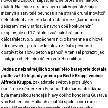
novověku započal zápas, jenž se protáhl na několik
staletí. Na jedné straně v něm stáli vojenští ženijní
inženýři a stavitelé pevností a na straně druhé inovátoři
dělostřelectva. V této konfrontaci mezi „kamenem a
železem“ měly střídavě navrch obě konkurenční
skupiny, ale od 17. století začínalo hrát prim
dělostřelectvo. S úspěchem ničilo kamenné a cihlové
zdi opevnění, proto se ke slovu začal u pevností
dostávat ke slovu beton a pancíř. A ten šel prorazit, jak
jinak, jen obléhacím dělem velkého kalibru.
Jedna z nejznámějších zbraní této kategorie dostala
podle zažité legendy jméno po Bertě Krupp, vnučce
Alfreda Kruppa
, zakladatele světově proslulých
oceláren v německém Essenu. Tato šarmantní dáma
byla manželkou tehdejší hlavy obřího koncernu Gustava
von Bohlen und Halbach a patřila spolu s ním mezi