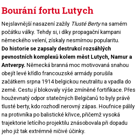
Bourání fortu Lutych
Nejslavnější nasazení zažily
Tlusté Berty
na samém
počátku války. Tehdy si, i díky propagační kampani
německého velení, získaly nesmírnou popularitu.
Do historie se zapsaly destrukcí rozsáhlých
pevnostních komplexů kolem měst Lutych, Namur a
Antverpy.
Německá branná moc motivovaná snahou
obejít levé křídlo francouzské armády porušila
začátkem srpna 1914 belgickou neutralitu a vpadla do
země. Cestu jí blokovaly výše zmíněné fortifikace. Přes
houževnatý odpor statečných Belgičanů to byly právě
tlusté berty, kdo rozhodl nerovný zápas. Houfnice pálily
na protivníka po balistické křivce, přičemž vysoká
trajektorie letícího projektilu znásobovala při dopadu
jeho již tak extrémně ničivé účinky.