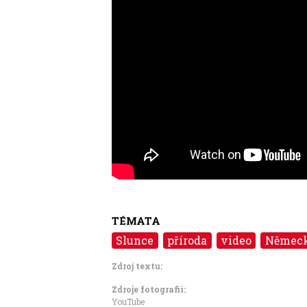
TÉMATA
Slunce
příroda
video
Němec
Zdroj textu:
Zdroje fotografii:
YouTube