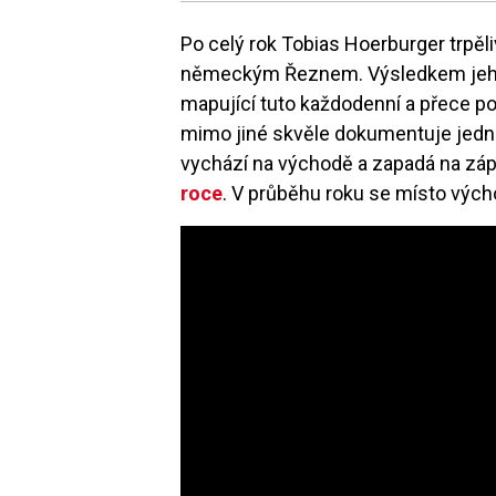
Po celý rok Tobias Hoerburger trpě
německým Řeznem. Výsledkem jeho 
mapující tuto každodenní a přece p
mimo jiné skvěle dokumentuje jednu
vychází na východě a zapadá na zá
roce
. V průběhu roku se místo výc