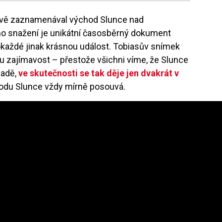
livě zaznamenával východ Slunce nad
snažení je unikátní časosběrný dokument
okaždé jinak krásnou událost. Tobiasův snímek
 zajímavost – přestože všichni víme, že Slunce
padě,
ve skutečnosti se tak děje jen dvakrát v
hodu Slunce vždy mírně posouvá.