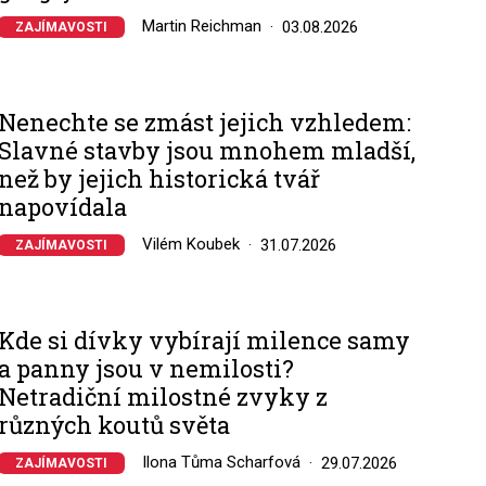
Martin Reichman
03.08.2026
ZAJÍMAVOSTI
Nenechte se zmást jejich vzhledem:
Slavné stavby jsou mnohem mladší,
než by jejich historická tvář
napovídala
Vilém Koubek
31.07.2026
ZAJÍMAVOSTI
Kde si dívky vybírají milence samy
a panny jsou v nemilosti?
Netradiční milostné zvyky z
různých koutů světa
Ilona Tůma Scharfová
29.07.2026
ZAJÍMAVOSTI