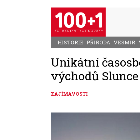
Přejít
k
hlavnímu
obsahu
HISTORIE
PŘÍRODA
VESMÍR
Unikátní časosb
východů Slunce
ZAJÍMAVOSTI