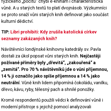
fyzického „pocitu“ chybí e-knihám i charakteristická
vůně. A u starých textů to platí dvojnásob. Výzkumníci
se proto snaží vůni starých knih definovat jako součást
kulturní dědictví.
TIP:
Libri prohibiti: Kdy zrušila katolická církev
seznamy zakázaných knih?
Návštěvníci londýnské knihovny katedrály sv. Pavla
dostali za úkol popsat vůni starých knih.
Nejčastěji
požívané příměry byly „dřevitá“, „zakouřená“ a
„zemitá“. Pro 70 % návštěvníků jde o vůni příjemnou,
14 % ji označilo jako spíše příjemnou a 14 % jako
neutrální
. Vůně knih lidem připomíná čokoládu, vanilku,
dřevo, kávu, ryby, tělesný pach a shnilé ponožky.
Kromě respondentů použili vědci k definování vůně i
moderní přístroje s jejichž pomocí analyzovali