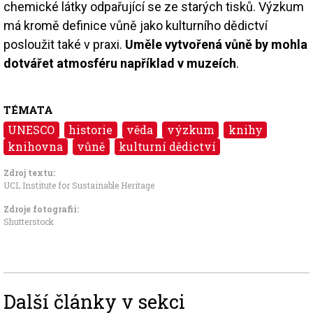
chemické látky odpařující se ze starých tisků. Výzkum
má kromě definice vůně jako kulturního dědictví
posloužit také v praxi.
Uměle vytvořená vůně by mohla
dotvářet atmosféru například v muzeích
.
TÉMATA
UNESCO
historie
věda
výzkum
knihy
knihovna
vůně
kulturní dědictví
Zdroj textu:
UCL Institute for Sustainable Heritage
Zdroje fotografii:
Shutterstock
Další články v sekci