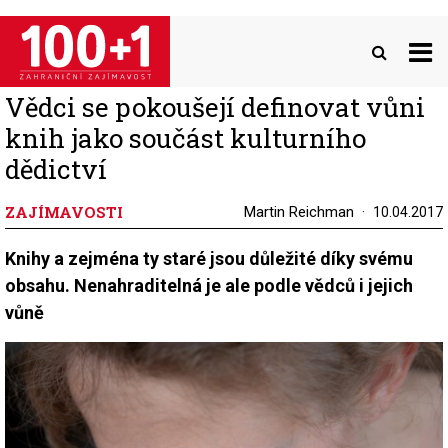
Přejít
k
hlavnímu
obsahu
Vědci se pokoušejí definovat vůni
knih jako součást kulturního
dědictví
ZAJÍMAVOSTI
Martin Reichman
10.04.2017
Knihy a zejména ty staré jsou důležité díky svému
obsahu. Nenahraditelná je ale podle vědců i jejich
vůně