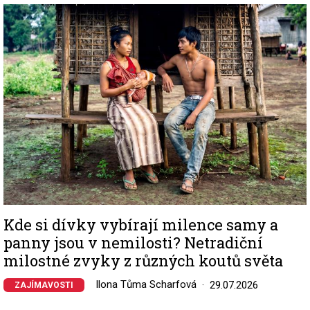
Image
Kde si dívky vybírají milence samy a
panny jsou v nemilosti? Netradiční
milostné zvyky z různých koutů světa
Ilona Tůma Scharfová
29.07.2026
ZAJÍMAVOSTI