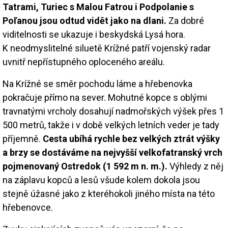
Tatrami, Turiec s Malou Fatrou i Podpolanie s
Poľanou jsou odtud vidět jako na dlani.
Za dobré
viditelnosti se ukazuje i beskydská Lysá hora.
K neodmyslitelné siluetě Krížné patří vojenský radar
uvnitř nepřístupného oploceného areálu.
Na Krížné se směr pochodu láme a hřebenovka
pokračuje přímo na sever. Mohutné kopce s oblými
travnatými vrcholy dosahují nadmořských výšek přes 1
500 metrů, takže i v době velkých letních veder je tady
příjemně.
Cesta ubíhá rychle bez velkých ztrát výšky
a brzy se dostáváme na nejvyšší velkofatranský vrch
pojmenovaný Ostredok (1 592 m n. m.).
Výhledy z něj
na záplavu kopců a lesů všude kolem dokola jsou
stejně úžasné jako z kteréhokoli jiného místa na této
hřebenovce.