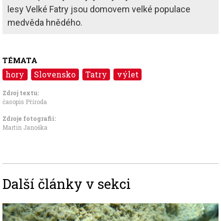
lesy Velké Fatry jsou domovem velké populace
medvěda hnědého.
TÉMATA
hory
Slovensko
Tatry
výlet
Zdroj textu:
časopis Příroda
Zdroje fotografii:
Martin Janoška
Další články v sekci
Image