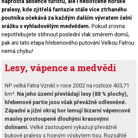
naprostá absence turistů, ale i nedotčené horské
pralesy, kde zjitřelá fantazie stále více ztrhaného
poutníka očekává za každým dalším vývratem čelní
srážku s vyhladovělým medvědem.
Pokud zrovna
nepotřebujete stihnout poslední vlak směrem domů,
pak ani tato etapa hřebenového putování Velkou Fatrou
nemá chybu!
Lesy, vápence a medvědi
NP velká Fatra Vznikl v roce 2002 na rozloze 403,71
km².
Na jeho území převládají lesy (88 % plochy),
hřebenové partie jsou však převážně odlesněné.
Západní a jižní okraj hor lemují bizarní vápencové
masívy prostoupené dlouhými krasovými
dolinami.
Velké zastoupení vykazují převážně
bukové pralesy s hojným výskytem tisu. Rozsáhlé