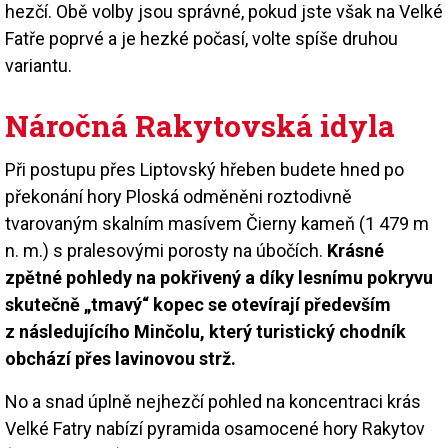
hezčí. Obě volby jsou správné, pokud jste však na Velké
Fatře poprvé a je hezké počasí, volte spíše druhou
variantu.
Náročná Rakytovská idyla
Při postupu přes Liptovský hřeben budete hned po
překonání hory Ploská odměněni roztodivně
tvarovaným skalním masívem Čierny kameň (1 479 m
n. m.) s pralesovými porosty na úbočích.
Krásné
zpětné pohledy na pokřivený a díky lesnímu pokryvu
skutečně „tmavý“ kopec se otevírají především
z následujícího Minčolu, který turistický chodník
obchází přes lavinovou strž.
No a snad úplně nejhezčí pohled na koncentraci krás
Velké Fatry nabízí pyramida osamocené hory Rakytov