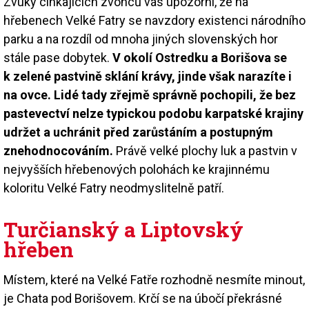
Zvuky cinkajících zvonců vás upozorní, že na
hřebenech Velké Fatry se navzdory existenci národního
parku a na rozdíl od mnoha jiných slovenských hor
stále pase dobytek.
V okolí Ostredku a Borišova se
k zelené pastvině sklání krávy, jinde však narazíte i
na ovce. Lidé tady zřejmě správně pochopili, že bez
pastevectví nelze typickou podobu karpatské krajiny
udržet a uchránit před zarůstáním a postupným
znehodnocováním.
Právě velké plochy luk a pastvin v
nejvyšších hřebenových polohách ke krajinnému
koloritu Velké Fatry neodmyslitelně patří.
Turčianský a Liptovský
hřeben
Místem, které na Velké Fatře rozhodně nesmíte minout,
je Chata pod Borišovem. Krčí se na úbočí překrásné