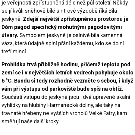
je veřejnosti zpřístupněná déle než půl století. Někdy
se jí kvůli sněhově bílé sintrové výzdobě říká Bílá
jeskyně.
Zdejší největší zpřístupněnou prostorou je
Dóm pagod specifický mohutnými pagodovitými
útvary.
Symbolem jeskyně je oslnivě bílá kamenná
váza, která údajně splní přání každému, kdo se do ní
trefí mincí.
Prohlídka trvá přibližně hodinu, přičemž teplota pod
zemí se i v největších letních vedrech pohybuje okolo
6 °C. Bundu si tedy rozhodně vezměte s sebou, i když
vám při výstupu od parkoviště bude spíš na obtíž.
Součástí vstupu do jeskyně jsou i dvě upravené skalní
vyhlídky na hlubiny Harmanecké doliny, ale taky na
travnaté hřebeny nejvyšších vrcholů Velké Fatry, kam
směřují naše další kroky.