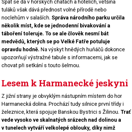
Spát se dá v horských chatách a hotelích, většina
tuláků však dává přednost volné přírodě nebo
noclehům v salaších.
Správa národního parku určila
několik míst, kde se jednodenní bivakování a
táboření toleruje. To se ale člověk nesmí bát
medvědů, kterých se po Velké Fatře potuluje
opravdu hodně.
Na výskyt hnědých huňáčů dokonce
upozorňují výstražné tabule s informacemi, jak se
chovat při setkání s touto šelmou.
Lesem k Harmanecké jeskyni
Z jižní strany je obvyklým nástupním místem do hor
Harmanecká dolina. Prochází tudy silnice první třídy i
železnice, která spojuje Banskou Bystrici s Žilinou.
Trať
vede vysoko ve skalnatých srázech nad dolinou a
v tunelech vytváří velkolepé oblouky, díky nimž