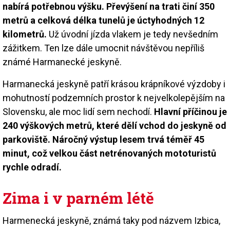
nabírá potřebnou výšku. Převýšení na trati činí 350
metrů a celková délka tunelů je úctyhodných 12
kilometrů.
Už úvodní jízda vlakem je tedy nevšedním
zážitkem. Ten lze dále umocnit návštěvou nepříliš
známé Harmanecké jeskyně.
Harmanecká jeskyně patří krásou krápníkové výzdoby i
mohutností podzemních prostor k nejvelkolepějším na
Slovensku, ale moc lidí sem nechodí.
Hlavní příčinou je
240 výškových metrů, které dělí vchod do jeskyně od
parkoviště. Náročný výstup lesem trvá téměř 45
minut, což velkou část netrénovaných mototuristů
rychle odradí.
Zima i v parném létě
Harmenecká jeskyně, známá taky pod názvem Izbica,