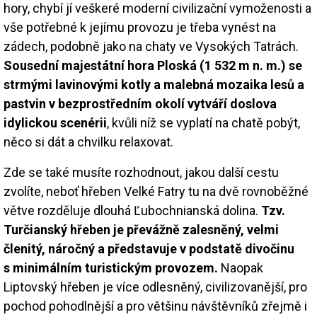
hory, chybí jí veškeré moderní civilizační vymoženosti a
vše potřebné k jejímu provozu je třeba vynést na
zádech, podobně jako na chaty ve Vysokých Tatrách.
Sousední majestátní hora Ploská (1 532 m n. m.) se
strmými lavinovými kotly a malebná mozaika lesů a
pastvin v bezprostředním okolí vytváří doslova
idylickou scenérii
, kvůli níž se vyplatí na chatě pobýt,
něco si dát a chvilku relaxovat.
Zde se také musíte rozhodnout, jakou další cestu
zvolíte, neboť hřeben Velké Fatry tu na dvě rovnoběžné
větve rozděluje dlouhá Ľubochnianská dolina.
Tzv.
Turčianský hřeben je převážně zalesněný, velmi
členitý, náročný a představuje v podstatě divočinu
s minimálním turistickým provozem.
Naopak
Liptovský hřeben je více odlesněný, civilizovanější, pro
pochod pohodlnější a pro většinu návštěvníků zřejmě i