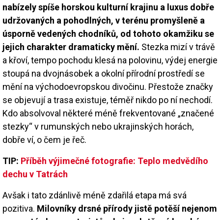
nabízely spíše horskou kulturní krajinu a luxus dobře
udržovaných a pohodlných, v terénu promyšleně a
úsporně vedených chodníků, od tohoto okamžiku se
jejich charakter dramaticky mění.
Stezka mizí v trávě
a křoví, tempo pochodu klesá na polovinu, výdej energie
stoupá na dvojnásobek a okolní přírodní prostředí se
mění na východoevropskou divočinu. Přestože značky
se objevují a trasa existuje, téměř nikdo po ní nechodí.
Kdo absolvoval některé méně frekventované „značené
stezky“ v rumunských nebo ukrajinských horách,
dobře ví, o čem je řeč.
TIP:
Příběh výjimečné fotografie: Teplo medvědího
dechu v Tatrách
Avšak i tato zdánlivě méně zdařilá etapa má svá
pozitiva.
Milovníky drsné přírody jistě potěší nejenom