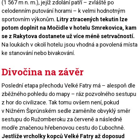
(1 567 m n. m.), jejíž zdolání patří – zvláště po
celodenním putování horami – k velmi hodnotným
sportovním výkonům.
Litry ztracených tekutin lze
potom doplnit na Močidle v hotelu Smrekovica, kam
se z Rakytova dostanete už více méně setrvačností.
Na loukách v okolí hotelu jsou vhodná a povolená místa
ke stanování nebo bivakování.
Divočina na závěr
Poslední etapa přechodu Velké Fatry má – alespoň dle
zběžného pohledu do mapy – ráz pozvolného sestupu
z hor do civilizace. Tak tomu ovšem není, pokud
v Nižném Šiprúnském sedle zaměníte obvyklý směr
sestupu do Ružomberoku za červeně a následně
modře značenou hřebenovou cestu do Ľubochně.
Jestliže vrcholky kopců Velké Fatry až doposud