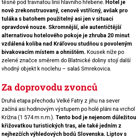
těsně pod travnatou linií hlavního hřebene.
Hotel je
nově zrekonstruovaný, cenově vstřícný, avšak pro
tuláka s batohem použitelný asi jen v situaci
opravdové nouze. Skromnější, ale autentičtější
alternativou hotelového pokoje je zhruba 20 minut
vzdálená koliba nad Kráľovou studňou s povoleným
bivakovacím místem a ohništěm.
Kousek níže po
zelené značce směrem do Blatnické doliny stojí další
vhodný objekt k noclehu – salaš Smrekovica.
Za doprovodu zvonců
Druhá etapa přechodu Velké Fatry z jihu na sever
začíná asi hodinovým výstupem po holé pláni na vrchol
Krížna (1 574 m n.m.).
Tento bod je nejenom důležitou
křižovatkou turistických tras, ale také jedním z
nejhezčích výhledových bodů Slovenska. Liptov s