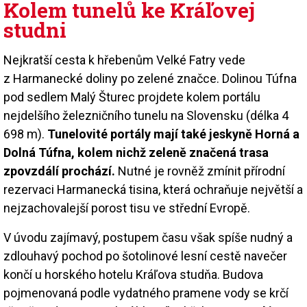
Kolem tunelů ke Kráľovej
studni
Nejkratší cesta k hřebenům Velké Fatry vede
z Harmanecké doliny po zelené značce. Dolinou Túfna
pod sedlem Malý Šturec projdete kolem portálu
nejdelšího železničního tunelu na Slovensku (délka 4
698 m).
Tunelovité portály mají také jeskyně Horná a
Dolná Túfna, kolem nichž zeleně značená trasa
zpovzdálí prochází.
Nutné je rovněž zmínit přírodní
rezervaci Harmanecká tisina, která ochraňuje největší a
nejzachovalejší porost tisu ve střední Evropě.
V úvodu zajímavý, postupem času však spíše nudný a
zdlouhavý pochod po šotolinové lesní cestě navečer
končí u horského hotelu Kráľova studňa. Budova
pojmenovaná podle vydatného pramene vody se krčí