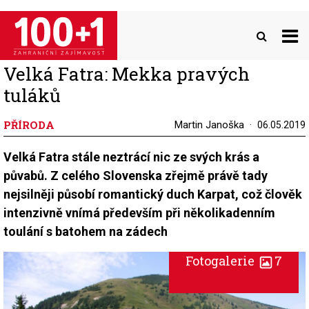
Přejít
k
hlavnímu
obsahu
Velká Fatra: Mekka pravých
tuláků
PŘÍRODA
Martin Janoška
06.05.2019
Velká Fatra stále neztrácí nic ze svých krás a
půvabů. Z celého Slovenska zřejmě právě tady
nejsilněji působí romantický duch Karpat, což člověk
intenzivně vnímá především při několikadenním
toulání s batohem na zádech
Fotogalerie
7