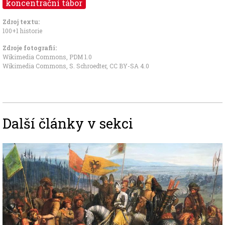
koncentrační tábor
Zdroj textu:
100+1 historie
Zdroje fotografii:
Wikimedia Commons,
PDM 1.0
Wikimedia Commons, S. Schroedter
,
CC BY-SA 4.0
Další články v sekci
Image