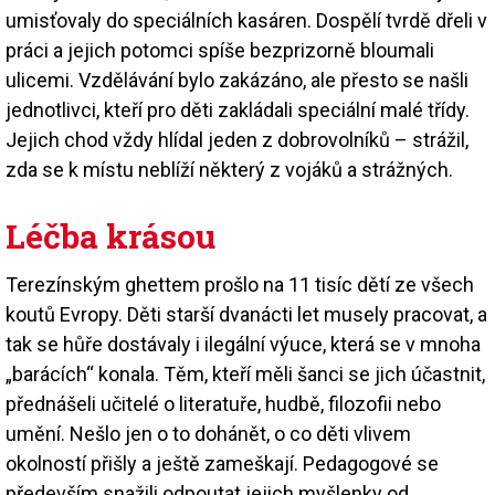
umisťovaly do speciálních kasáren. Dospělí tvrdě dřeli v
práci a jejich potomci spíše bezprizorně bloumali
ulicemi. Vzdělávání bylo zakázáno, ale přesto se našli
jednotlivci, kteří pro děti zakládali speciální malé třídy.
Jejich chod vždy hlídal jeden z dobrovolníků – strážil,
zda se k místu neblíží některý z vojáků a strážných.
Léčba krásou
Terezínským ghettem prošlo na 11 tisíc dětí ze všech
koutů Evropy. Děti starší dvanácti let musely pracovat, a
tak se hůře dostávaly i ilegální výuce, která se v mnoha
„barácích“ konala. Těm, kteří měli šanci se jich účastnit,
přednášeli učitelé o literatuře, hudbě, filozofii nebo
umění. Nešlo jen o to dohánět, o co děti vlivem
okolností přišly a ještě zameškají. Pedagogové se
především snažili odpoutat jejich myšlenky od