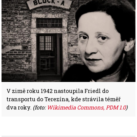
V zimě roku 1942 nastoupila Friedl do
transportu do Terezína, kde strávila téměř
dva roky.
(foto:
Wikimedia Commons,
PDM 1.0
)