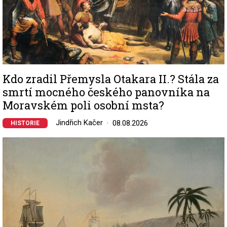
Kdo zradil Přemysla Otakara II.? Stála za
smrtí mocného českého panovníka na
Moravském poli osobní msta?
Jindřich Kačer
08.08.2026
HISTORIE
Image