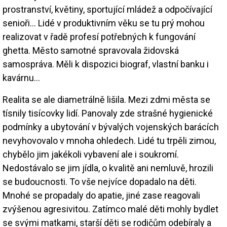
prostranství, květiny, sportující mládež a odpočívající
senioři… Lidé v produktivním věku se tu prý mohou
realizovat v řadě profesí potřebných k fungování
ghetta. Město samotné spravovala židovská
samospráva. Měli k dispozici biograf, vlastní banku i
kavárnu…
Realita se ale diametrálně lišila. Mezi zdmi města se
tísnily tisícovky lidí. Panovaly zde strašné hygienické
podmínky a ubytování v bývalých vojenských barácích
nevyhovovalo v mnoha ohledech. Lidé tu trpěli zimou,
chybělo jim jakékoli vybavení ale i soukromí.
Nedostávalo se jim jídla, o kvalitě ani nemluvě, hrozili
se budoucnosti. To vše nejvíce dopadalo na děti.
Mnohé se propadaly do apatie, jiné zase reagovali
zvýšenou agresivitou. Zatímco malé děti mohly bydlet
se svými matkami, starší děti se rodičům odebíraly a