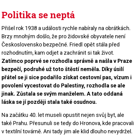
Politika se neptá
Přišel rok 1938 a události rychle nabíraly na obrátkách.
Brzy mnohým došlo, že pro židovské obyvatele není
Československo bezpečné. Friedl opět stála před
rozhodnutím, kam odjet a zachránit si tak život.
Zatímco poprvé se rozhodla správně a našla v Praze
bezpečí, podruhé už toto štěstí neměla. Díky úsilí
přátel se ji sice podařilo získat cestovní pas, vízum i
povolení vycestovat do Palestiny, rozhodla se ale
jinak. Zůstala se svým manželem. A tato oddaná
láska se jí později stala také osudnou.
Na začátku 40. let museli opustit nejen svůj byt, ale
také Prahu. Přesunuli se tedy do Hronova, kde pracovali
v textilní továrně. Ani tady jim ale klid dlouho nevydržel.