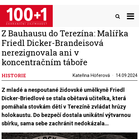
Přejít
k
hlavnímu
obsahu
Z Bauhausu do Terezína: Malířka
Friedl Dicker-Brandeisová
nerezignovala ani v
koncentračním táboře
HISTORIE
Kateřina Höferová
14.09.2024
Z mladé a nespoutané židovské umělkyně Friedl
Dicker-Briedlové se stala obětavá učitelka, která
pomáhala stovkám dětí v Terezíně zvládat hrůzy
holokaustu. Do bezpečí dostala unikátní výtvarnou
sbírku, sama sebe zachránit nedokázala…