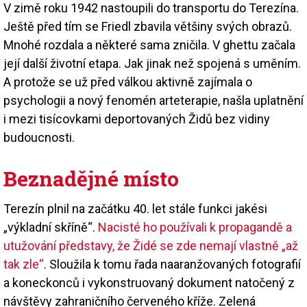
V zimě roku 1942 nastoupili do transportu do Terezína.
Ještě před tím se Friedl zbavila většiny svých obrazů.
Mnohé rozdala a některé sama zničila. V ghettu začala
její další životní etapa. Jak jinak než spojená s uměním.
A protože se už před válkou aktivně zajímala o
psychologii a nový fenomén arteterapie, našla uplatnění
i mezi tisícovkami deportovaných Židů bez vidiny
budoucnosti.
Beznadějné místo
Terezín plnil na začátku 40. let stále funkci jakési
„výkladní skříně“.
Nacisté ho používali k propagandě a
utužování představy, že Židé se zde nemají vlastně „až
tak zle“
. Sloužila k tomu řada naaranžovaných fotografií
a koneckonců i vykonstruovaný dokument natočený z
návštěvy zahraničního červeného kříže. Zelená