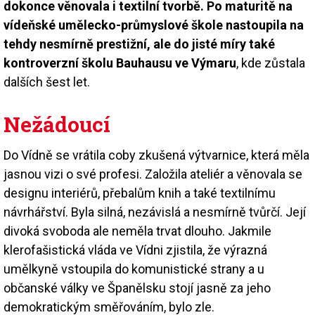
dokonce věnovala i textilní tvorbě. Po maturitě na
vídeňské umělecko-průmyslové škole nastoupila na
tehdy nesmírně prestižní, ale do jisté míry také
kontroverzní školu Bauhausu ve Výmaru
, kde zůstala
dalších šest let.
Nežádoucí
Do Vídně se vrátila coby zkušená výtvarnice, která měla
jasnou vizi o své profesi. Založila ateliér a věnovala se
designu interiérů, přebalům knih a také textilnímu
návrhářství. Byla silná, nezávislá a nesmírně tvůrčí. Její
divoká svoboda ale neměla trvat dlouho. Jakmile
klerofašistická vláda ve Vídni zjistila, že výrazná
umělkyně vstoupila do komunistické strany a u
občanské války ve Španělsku stojí jasně za jeho
demokratickým směřováním, bylo zle.