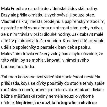
Malá Friedl se narodila do vídeňské židovské rodiny.
Brzy ale přišla o matku a vychovával ji pouze otec.
Vlastnil na kraji města prodejnu s papírenským zbožím,
a protože měl svou dceru na starost sám, nebylo divu,
že s ním trávila v práci dlouhé hodiny. Jak zabavit malé
dítě? V papírnictví to šlo snadno. Kreativní dítě si rychle
udělalo společníky z pastelek, barviček a papíru.
Malováním trávila veškerý volný čas a bylo očividné, že
této vášni by se mohla věnovat i v rámci svého
budoucího studia.
Zatímco konzervativní vídeňská společnost neviděla
příliš ráda, když se dívky pouštěly do studia tehdy spíše
mužských oborů, umění jim tolerovala. A tak ani dívka z
běžné měšťanské rodiny neměla nouzi o výborné
učitele.
Nejdříve ji okouzlila fotografie a chvíli se