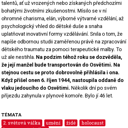
talentů, ať už vrozených nebo získaných předchozími
bohatými životními zkušenostmi. Mísilo se v ní
ohromné charisma, elán, výborné výtvarné vzdělání, až
psychologický vhled do dětské duše a snaha
uplatňovat inovativní formy vzdělávání. Snila o tom, že
napíše odbornou studii zaměřenou právě na zpracování
dětského traumatu za pomoci terapeutické malby. To
už ale nestihla.
Na podzim téhož roku se dozvěděla,
že její manžel bude transportován do Osvětimi. Na
stejnou cestu se proto dobrovolně přihlásila i ona.
Když přišel onen 6. říjen 1944, nastoupila oddaně do
vlaku jedoucího do Osvětimi.
Několik dní po svém
příjezdu zahynula v plynové komoře. Bylo jí 46 let.
TÉMATA
2. světová válka
umění
židé
holocaust