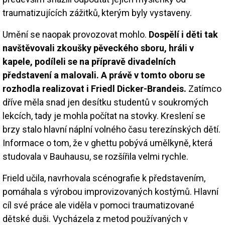
traumatizujících zážitků, kterým byly vystaveny.
Umění se naopak provozovat mohlo.
Dospělí i děti tak
navštěvovali zkoušky pěveckého sboru, hráli v
kapele, podíleli se na přípravě divadelních
představení a malovali. A právě v tomto oboru se
rozhodla realizovat i Friedl Dicker-Brandeis.
Zatímco
dříve měla snad jen desítku studentů v soukromých
lekcích, tady je mohla počítat na stovky. Kreslení se
brzy stalo hlavní náplní volného času terezínských dětí.
Informace o tom, že v ghettu pobývá umělkyně, která
studovala v Bauhausu, se rozšířila velmi rychle.
Frield učila, navrhovala scénografie k představením,
pomáhala s výrobou improvizovaných kostýmů. Hlavní
cíl své práce ale viděla v pomoci traumatizované
dětské duši. Vycházela z metod používaných v