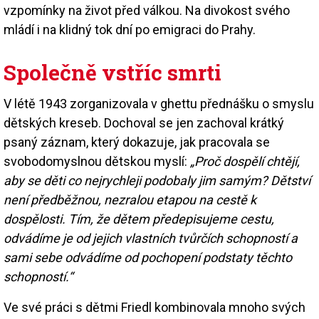
vzpomínky na život před válkou. Na divokost svého
mládí i na klidný tok dní po emigraci do Prahy.
Společně vstříc smrti
V létě 1943 zorganizovala v ghettu přednášku o smyslu
dětských kreseb. Dochoval se jen zachoval krátký
psaný záznam, který dokazuje, jak pracovala se
svobodomyslnou dětskou myslí:
„Proč dospělí chtějí,
aby se děti co nejrychleji podobaly jim samým? Dětství
není předběžnou, nezralou etapou na cestě k
dospělosti. Tím, že dětem předepisujeme cestu,
odvádíme je od jejich vlastních tvůrčích schopností a
sami sebe odvádíme od pochopení podstaty těchto
schopností.“
Ve své práci s dětmi Friedl kombinovala mnoho svých