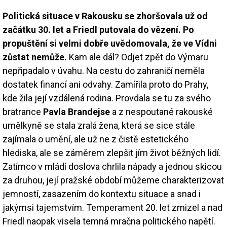
Politická situace v Rakousku se zhoršovala už od
začátku 30. let a Friedl putovala do vězení. Po
propuštění si velmi dobře uvědomovala, že ve Vídni
zůstat nemůže.
Kam ale dál? Odjet zpět do Výmaru
nepřipadalo v úvahu. Na cestu do zahraničí neměla
dostatek financí ani odvahy. Zamířila proto do Prahy,
kde žila její vzdálená rodina. Provdala se tu za svého
bratrance
Pavla Brandejse
a z nespoutané rakouské
umělkyně se stala zralá žena, která se sice stále
zajímala o umění, ale už ne z čistě estetického
hlediska, ale se záměrem zlepšit jím život běžných lidí.
Zatímco v mládí doslova chrlila nápady a jednou skicou
za druhou, její pražské období můžeme charakterizovat
jemností, zasazením do kontextu situace a snad i
jakýmsi tajemstvím. Temperament 20. let zmizel a nad
Friedl naopak visela temná mračna politického napětí.