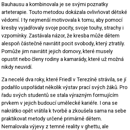
Bauhausu a kombinovala je se svými poznatky
arteterapie. Touto metodou dokázala ovlivňovat dětské
vědomí. I ty nejmenší motivovala k tomu, aby pomocí
kresby vyjadřovaly svoje pocity, svoje touhy, strachy i
vzpomínky. Zastávala názor, že kresba může dětem
alespoň částečně navrátit pocit svobody, který ztratily.
Pomůže jim navrátit jejich domovy, které musely
opustit nebo členy rodiny a kamarády, které už možná
nikdy neuvidí.
Za necelé dva roky, které Friedl v Terezíně strávila, se jí
podařilo uspořádat několik výstav prací svých žáků. Pro
řadu svých studentů se stala výrazným formujícím
prvkem v jejich budoucí umělecké kariéře. I ona se
nakrátko opět vrátila k tvorbě a zkoušela sama na sebe
praktikovat metody určené primárně dětem.
Nemalovala výjevy z temné reality v ghettu, ale