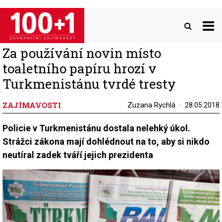
Přejít
k
hlavnímu
obsahu
Za používání novin místo
toaletního papíru hrozí v
Turkmenistánu tvrdé tresty
ZAJÍMAVOSTI
Zuzana Rychlá
28.05.2018
Policie v Turkmenistánu dostala nelehký úkol.
Strážci zákona mají dohlédnout na to, aby si nikdo
neutíral zadek tváří jejich prezidenta