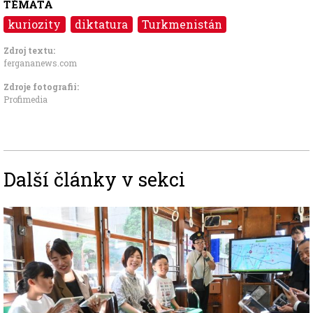
TÉMATA
kuriozity
diktatura
Turkmenistán
Zdroj textu:
fergananews.com
Zdroje fotografii:
Profimedia
Další články v sekci
Image