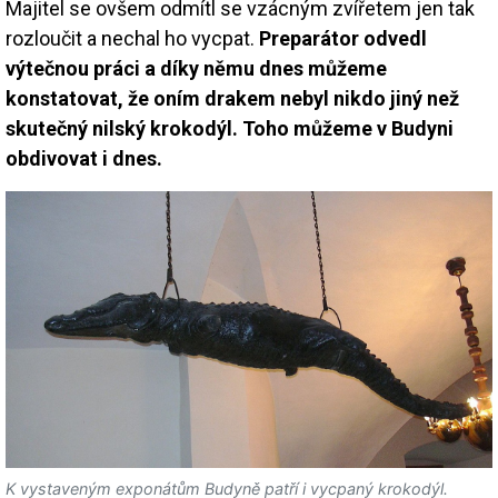
Majitel se ovšem odmítl se vzácným zvířetem jen tak
rozloučit a nechal ho vycpat.
Preparátor odvedl
výtečnou práci a díky němu dnes můžeme
konstatovat, že oním drakem nebyl nikdo jiný než
skutečný nilský krokodýl. Toho můžeme v Budyni
obdivovat i dnes.
K vystaveným exponátům Budyně patří i vycpaný krokodýl.