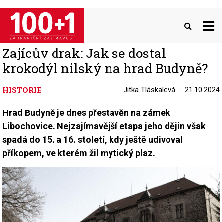
Přejít
k
hlavnímu
obsahu
Zajícův drak: Jak se dostal
krokodýl nilský na hrad Budyně?
HISTORIE
Jitka Tláskalová
21.10.2024
Hrad Budyně je dnes přestavěn na zámek
Libochovice. Nejzajímavější etapa jeho dějin však
spadá do 15. a 16. století, kdy ještě udivoval
příkopem, ve kterém žil mytický plaz.