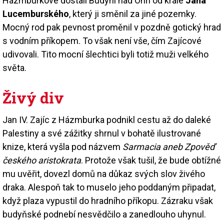
Házmburkové dostali Budyni nad Ohří od krále
Jana
Lucemburského
, který ji směnil za jiné pozemky.
Mocný rod pak pevnost proměnil v pozdně gotický hrad
s vodním příkopem. To však není vše, čím Zajícové
udivovali. Tito mocní šlechtici byli totiž muži velkého
světa.
Živý div
Jan IV. Zajíc z Házmburka podnikl cestu až do daleké
Palestiny a své zážitky shrnul v bohatě ilustrované
knize, která vyšla pod názvem
Sarmacia aneb Zpověď
českého aristokrata
. Protože však tušil, že bude obtížné
mu uvěřit, dovezl domů na důkaz svých slov živého
draka. Alespoň tak to muselo jeho poddaným připadat,
když plaza vypustil do hradního příkopu. Zázraku však
budyňské podnebí nesvědčilo a zanedlouho uhynul.