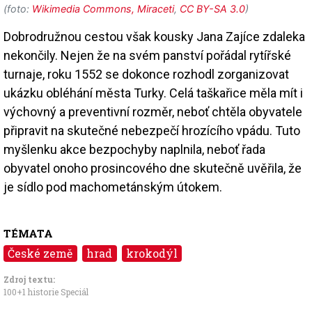
(foto:
Wikimedia Commons, Miraceti
,
CC BY-SA 3.0
)
Dobrodružnou cestou však kousky Jana Zajíce zdaleka
nekončily. Nejen že na svém panství pořádal rytířské
turnaje, roku 1552 se dokonce rozhodl zorganizovat
ukázku obléhání města Turky. Celá taškařice měla mít i
výchovný a preventivní rozměr, neboť chtěla obyvatele
připravit na skutečné nebezpečí hrozícího vpádu. Tuto
myšlenku akce bezpochyby naplnila, neboť řada
obyvatel onoho prosincového dne skutečně uvěřila, že
je sídlo pod machometánským útokem.
TÉMATA
České země
hrad
krokodýl
Zdroj textu:
100+1 historie Speciál