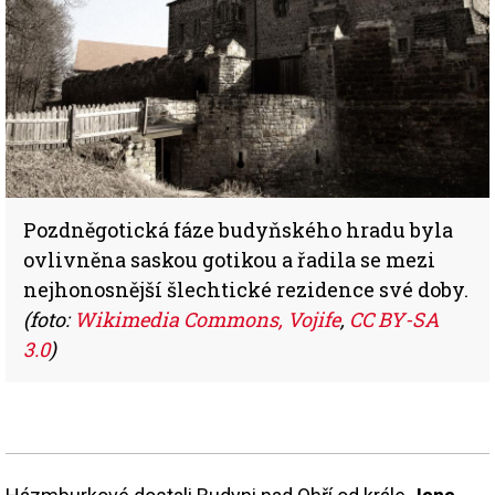
Pozdněgotická fáze budyňského hradu byla
ovlivněna saskou gotikou a řadila se mezi
nejhonosnější šlechtické rezidence své doby.
(foto:
Wikimedia Commons, Vojife
,
CC BY-SA
3.0
)