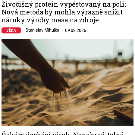
Živočišný protein vypěstovaný na poli:
Nová metoda by mohla výrazně snížit
nároky výroby masa na zdroje
Stanislav Mihulka
09.08.2026
VĚDA
Image
Řekám dochází písek: Nenahraditelná