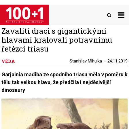
Přejít
k
hlavnímu
obsahu
Zavalití draci s gigantickými
hlavami kralovali potravnímu
řetězci triasu
VĚDA
Stanislav Mihulka
24.11.2019
Garjainia madiba ze spodního triasu měla v poměru k
tělu tak velkou hlavu, že předčila i nejděsivější
dinosaury