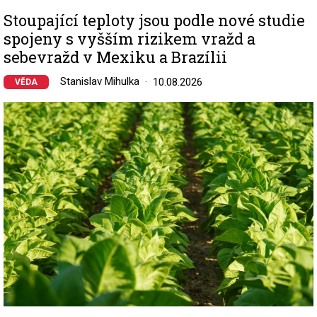
Stoupající teploty jsou podle nové studie
spojeny s vyšším rizikem vražd a
sebevražd v Mexiku a Brazílii
Stanislav Mihulka
10.08.2026
VĚDA
Image