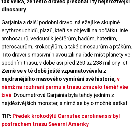
tak velká, že tento dravec překonal i ty nejhrozivější
dinosaury
.
Garjainia a další podobní dravci náležejí ke skupině
erythrosuchidů, plazů, kteří se objevili na počátku linie
archosaurů, vedoucí k ještěrům, hadům, hateriím,
pterosaurům, krokodýlům, a také dinosaurům a ptákům.
Tito dravci s masivní hlavou žili na řadě míst planety ve
spodním triasu, v době asi před 250 až 238 miliony let.
Země se v té době ještě vzpamatovávala z
nejdrsnějšího masového vymírání své historie,
v
němž na rozhraní permu a triasu zmizelo téměř vše
živé
. Dvoumetrová Garjainia byla tehdy jedním z
nejděsivějších monster, s nímž se bylo možné setkat.
TIP:
Předek krokodýlů Carnufex carolinensis byl
postrachem triasu Severní Ameriky