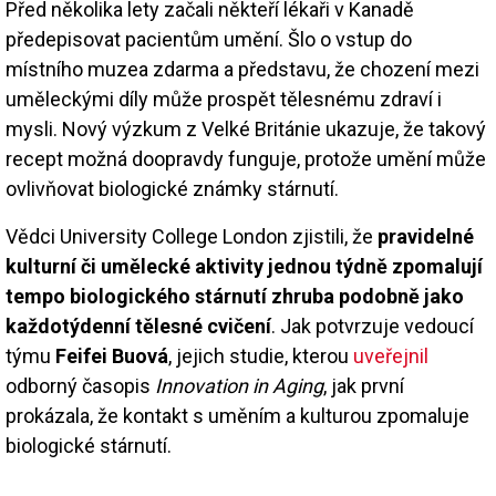
Před několika lety začali někteří lékaři v Kanadě
předepisovat pacientům umění. Šlo o vstup do
místního muzea zdarma a představu, že chození mezi
uměleckými díly může prospět tělesnému zdraví i
mysli. Nový výzkum z Velké Británie ukazuje, že takový
recept možná doopravdy funguje, protože umění může
ovlivňovat biologické známky stárnutí.
Vědci University College London zjistili, že
pravidelné
kulturní či umělecké aktivity jednou týdně zpomalují
tempo biologického stárnutí zhruba podobně jako
každotýdenní tělesné cvičení
. Jak potvrzuje vedoucí
týmu
Feifei Buová
, jejich studie, kterou
uveřejnil
odborný časopis
Innovation in Aging
, jak první
prokázala, že kontakt s uměním a kulturou zpomaluje
biologické stárnutí.