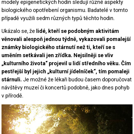
modely epigenetických hodin sledují různé aspekty
biologického opotřebení organismu. Badatelé v tomto
případě využili sedm různých typů těchto hodin.
Ukázalo se, že
lidé, kteří se podobným aktivitám
věnovali alespoň jednou týdně, vykazovali pomalejší
známky biologického stárnutí než ti, kteří se s
uměním setkávali jen zřídka. Nejsilněji se vliv
„kulturního života“ projevil u lidí středního věku. Čím
pestřejší byl jejich „kulturní jídelníček“, tím pomaleji
stárnuli.
Je možné že lékaři budou časem doporučovat
návštěvy muzeí či koncertů podobně, jako dnes pohyb
v přírodě.
Image