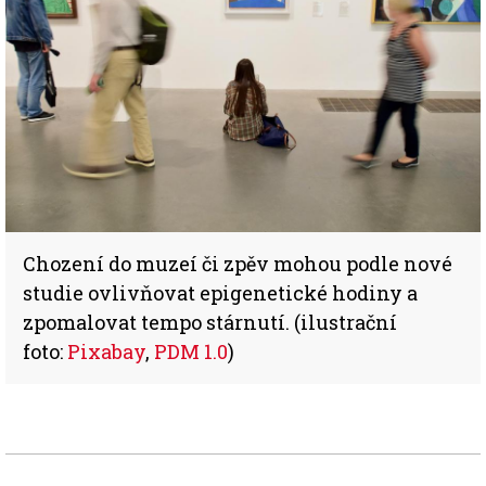
Chození do muzeí či zpěv mohou podle nové
studie ovlivňovat epigenetické hodiny a
zpomalovat tempo stárnutí. (ilustrační
foto:
Pixabay
,
PDM 1.0
)