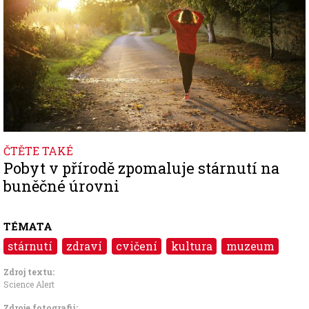
ČTĚTE TAKÉ
Pobyt v přírodě zpomaluje stárnutí na
buněčné úrovni
TÉMATA
stárnutí
zdraví
cvičení
kultura
muzeum
Zdroj textu:
Science Alert
Zdroje fotografii: