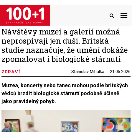
Přejít
k
hlavnímu
obsahu
Návštěvy muzeí a galerií možná
neprospívají jen duši. Britská
studie naznačuje, že umění dokáže
zpomalovat i biologické stárnutí
ZDRAVÍ
Stanislav Mihulka
21.05.2026
Muzea, koncerty nebo tanec mohou podle britských
vědců brzdit biologické stárnutí podobně účinně
jako pravidelný pohyb.