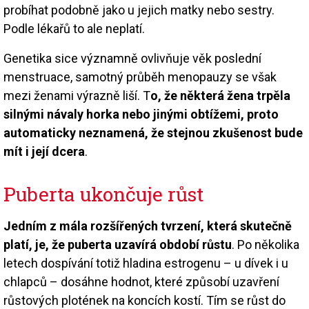
probíhat podobně jako u jejich matky nebo sestry.
Podle lékařů to ale neplatí.
Genetika sice významně ovlivňuje věk poslední
menstruace, samotný průběh menopauzy se však
mezi ženami výrazně liší. T
o, že některá žena trpěla
silnými návaly horka nebo jinými obtížemi, proto
automaticky neznamená, že stejnou zkušenost bude
mít i její dcera
.
Puberta ukončuje růst
Jedním z mála rozšířených tvrzení, která skutečně
platí, je, že puberta uzavírá období růstu
. Po několika
letech dospívání totiž hladina estrogenu – u dívek i u
chlapců – dosáhne hodnot, které způsobí uzavření
růstových plotének na koncích kostí. Tím se růst do