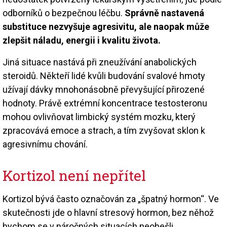
odborníků o bezpečnou léčbu.
Správně nastavená
substituce nezvyšuje agresivitu, ale naopak může
zlepšit náladu, energii i kvalitu života.
Jiná situace nastává při zneužívání anabolických
steroidů. Někteří lidé kvůli budování svalové hmoty
užívají dávky mnohonásobně převyšující přirozené
hodnoty. Právě extrémní koncentrace testosteronu
mohou ovlivňovat limbický systém mozku, který
zpracovává emoce a strach, a tím zvyšovat sklon k
agresivnímu chování.
Kortizol není nepřítel
Kortizol bývá často označován za „špatný hormon“. Ve
skutečnosti jde o hlavní stresový hormon, bez něhož
bychom se v náročných situacích neobešli.