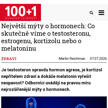
Přejít
k
hlavnímu
obsahu
Největší mýty o hormonech: Co
skutečně víme o testosteronu,
estrogenu, kortizolu nebo o
melatoninu
ZDRAVÍ
Martin Reichman
07.07.2026
Je testosteron opravdu hormon agrese, je kortizol
nepřítelem zdraví a dokáže melatonin vyřešit
nespavost? Odborníci uvádějí na pravou míru
nejrozšířenější mýty o hormonech.