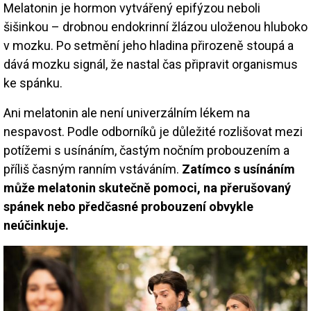
Melatonin je hormon vytvářený epifýzou neboli
šišinkou – drobnou endokrinní žlázou uloženou hluboko
v mozku. Po setmění jeho hladina přirozeně stoupá a
dává mozku signál, že nastal čas připravit organismus
ke spánku.
Ani melatonin ale není univerzálním lékem na
nespavost. Podle odborníků je důležité rozlišovat mezi
potížemi s usínáním, častým nočním probouzením a
příliš časným ranním vstáváním.
Zatímco s usínáním
může melatonin skutečně pomoci, na přerušovaný
spánek nebo předčasné probouzení obvykle
neúčinkuje.
Image