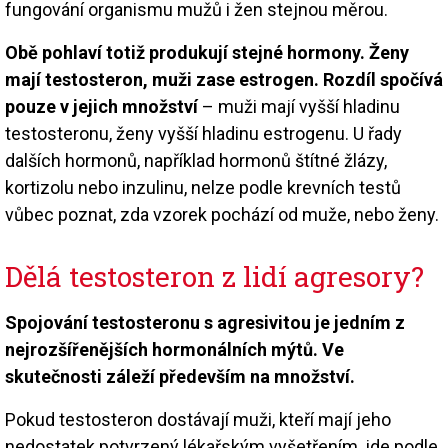
fungování organismu mužů i žen stejnou měrou.
Obě pohlaví totiž produkují stejné hormony. Ženy
mají testosteron, muži zase estrogen. Rozdíl spočívá
pouze v jejich množství
– muži mají vyšší hladinu
testosteronu, ženy vyšší hladinu estrogenu. U řady
dalších hormonů, například hormonů štítné žlázy,
kortizolu nebo inzulinu, nelze podle krevních testů
vůbec poznat, zda vzorek pochází od muže, nebo ženy.
Dělá testosteron z lidí agresory?
Spojování testosteronu s agresivitou je jedním z
nejrozšířenějších hormonálních mýtů. Ve
skutečnosti záleží především na množství.
Pokud testosteron dostávají muži, kteří mají jeho
nedostatek potvrzený lékařským vyšetřením, jde podle