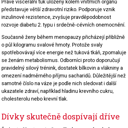
Právě viscerální tuk uložený kolem vnitřních orgánů
představuje větší zdravotní riziko. Podporuje vznik
inzulinové rezistence, zvyšuje pravděpodobnost
rozvoje diabetu 2. typu i srdečně-cévních onemocnění.
Současně ženy během menopauzy přicházejí přibližně
o půl kilogramu svalové hmoty. Protože svaly
spotřebovávají více energie než tuková tkáň, zpomaluje
se ženám metabolismus. Odborníci proto doporučují
pravidelný silový trénink, dostatek bílkovin a vlákniny a
omezení nadměrného příjmu sacharidů. Důležitější než
samotné číslo na váze je podle nich sledovat i další
ukazatele zdraví, například hladinu krevního cukru,
cholesterolu nebo krevní tlak.
Dívky skutečně dospívají dříve