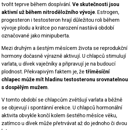
tvořit teprve během dospívání.
Ve skutečnosti jsou
aktivní už během nitroděložního vývoje
. Estrogen,
progesteron i testosteron hrají důležitou roli během
vývoje plodu a krátce po narození nastává období
označované jako minipuberta.
Mezi druhým a šestým měsícem života se reprodukční
hormony dočasně výrazně aktivují. U chlapců stimulují
varlata, u dívek vaječníky a připravují je na budoucí
plodnost. Překvapivým faktem je, že
tříměsíční
chlapec může mít hladinu testosteronu srovnatelnou
s dospělým mužem
.
V tomto období se chlapcům zvětšují varlata a běžně
se objevují i spontánní erekce. U chlapců hormonální
aktivita obvykle končí kolem šestého měsíce věku,
zatímco u dívek může přetrvávat až do jednoho či dvou