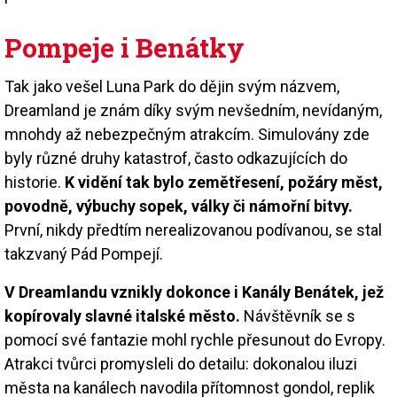
Pompeje i Benátky
Tak jako vešel Luna Park do dějin svým názvem,
Dreamland je znám díky svým nevšedním, nevídaným,
mnohdy až nebezpečným atrakcím. Simulovány zde
byly různé druhy katastrof, často odkazujících do
historie.
K vidění tak bylo zemětřesení, požáry měst,
povodně, výbuchy sopek, války či námořní bitvy.
První, nikdy předtím nerealizovanou podívanou, se stal
takzvaný Pád Pompejí.
V Dreamlandu vznikly dokonce i Kanály Benátek, jež
kopírovaly slavné italské město.
Návštěvník se s
pomocí své fantazie mohl rychle přesunout do Evropy.
Atrakci tvůrci promysleli do detailu: dokonalou iluzi
města na kanálech navodila přítomnost gondol, replik