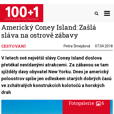
Přejít
k
hlavnímu
obsahu
Americký Coney Island: Zašlá
sláva na ostrově zábavy
CESTOVÁNÍ
Petra Šmejdová
07.04.2018
V letech své největší slávy Coney Island doslova
přetékal nevídanými atrakcemi. Za zábavou se tam
sjížděly davy obyvatel New Yorku. Dnes je americký
poloostrov spíše jen odleskem starých dobrých časů
ve zchátralých konstrukcích kolotočů a horských
drah
Fotogalerie
6