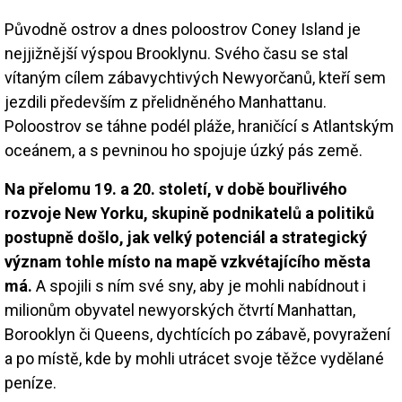
Původně ostrov a dnes poloostrov Coney Island je
nejjižnější výspou Brooklynu. Svého času se stal
vítaným cílem zábavychtivých Newyorčanů, kteří sem
jezdili především z přelidněného Manhattanu.
Poloostrov se táhne podél pláže, hraničící s Atlantským
oceánem, a s pevninou ho spojuje úzký pás země.
Na přelomu 19. a 20. století, v době bouřlivého
rozvoje New Yorku, skupině podnikatelů a politiků
postupně došlo, jak velký potenciál a strategický
význam tohle místo na mapě vzkvétajícího města
má.
A spojili s ním své sny, aby je mohli nabídnout i
milionům obyvatel newyorských čtvrtí Manhattan,
Borooklyn či Queens, dychtících po zábavě, povyražení
a po místě, kde by mohli utrácet svoje těžce vydělané
peníze.