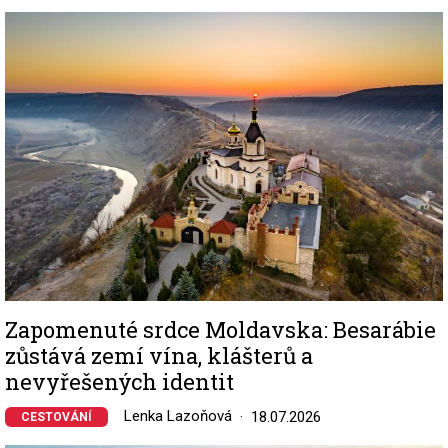
Image
Zapomenuté srdce Moldavska: Besarábie
zůstává zemí vína, klášterů a
nevyřešených identit
Lenka Lazoňová
18.07.2026
CESTOVÁNÍ