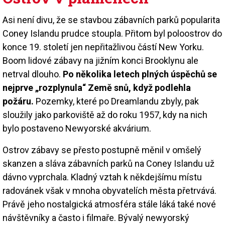
Asi není divu, že se stavbou zábavních parků popularita
Coney Islandu prudce stoupla. Přitom byl poloostrov do
konce 19. století jen nepřitažlivou částí New Yorku.
Boom lidové zábavy na jižním konci Brooklynu ale
netrval dlouho.
Po několika letech plných úspěchů se
nejprve „rozplynula“ Země snů, když podlehla
požáru.
Pozemky, které po Dreamlandu zbyly, pak
sloužily jako parkoviště až do roku 1957, kdy na nich
bylo postaveno Newyorské akvárium.
Ostrov zábavy se přesto postupně měnil v omšelý
skanzen a sláva zábavních parků na Coney Islandu už
dávno vyprchala. Kladný vztah k někdejšímu místu
radovánek však v mnoha obyvatelích města přetrvává.
Právě jeho nostalgická atmosféra stále láká také nové
návštěvníky a často i filmaře. Bývalý newyorský