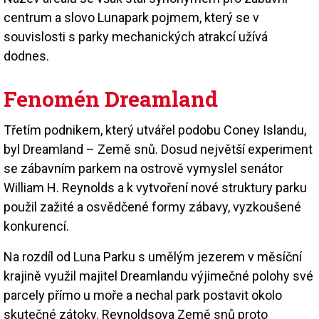
centrum a slovo Lunapark pojmem, který se v
souvislosti s parky mechanických atrakcí užívá
dodnes.
Fenomén Dreamland
Třetím podnikem, který utvářel podobu Coney Islandu,
byl Dreamland – Země snů. Dosud největší experiment
se zábavním parkem na ostrově vymyslel senátor
William H. Reynolds a k vytvoření nové struktury parku
použil zažité a osvědčené formy zábavy, vyzkoušené
konkurencí.
Na rozdíl od Luna Parku s umělým jezerem v měsíční
krajině využil majitel Dreamlandu výjimečné polohy své
parcely přímo u moře a nechal park postavit okolo
skutečné zátoky. Reynoldsova Země snů proto