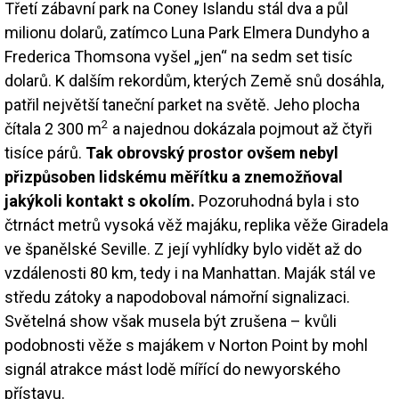
Třetí zábavní park na Coney Islandu stál dva a půl
milionu dolarů, zatímco Luna Park Elmera Dundyho a
Frederica Thomsona vyšel „jen“ na sedm set tisíc
dolarů. K dalším rekordům, kterých Země snů dosáhla,
patřil největší taneční parket na světě. Jeho plocha
2
čítala 2 300 m
a najednou dokázala pojmout až čtyři
tisíce párů.
Tak obrovský prostor ovšem nebyl
přizpůsoben lidskému měřítku a znemožňoval
jakýkoli kontakt s okolím.
Pozoruhodná byla i sto
čtrnáct metrů vysoká věž majáku, replika věže Giradela
ve španělské Seville. Z její vyhlídky bylo vidět až do
vzdálenosti 80 km, tedy i na Manhattan. Maják stál ve
středu zátoky a napodoboval námořní signalizaci.
Světelná show však musela být zrušena – kvůli
podobnosti věže s majákem v Norton Point by mohl
signál atrakce mást lodě mířící do newyorského
přístavu.