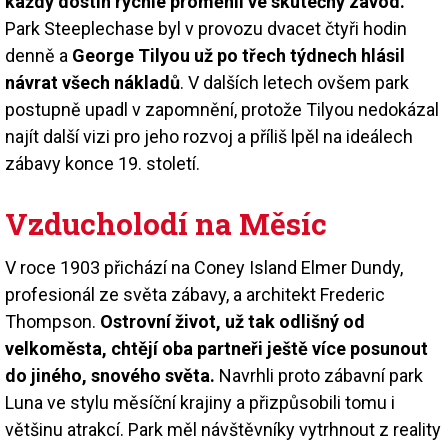
každý dostih rychle proměnil ve skutečný závod.
Park Steeplechase byl v provozu dvacet čtyři hodin
denně a
George Tilyou už po třech týdnech hlásil
návrat všech nákladů
. V dalších letech ovšem park
postupně upadl v zapomnění, protože Tilyou nedokázal
najít další vizi pro jeho rozvoj a příliš lpěl na ideálech
zábavy konce 19. století.
Vzducholodí na Měsíc
V roce 1903 přichází na Coney Island Elmer Dundy,
profesionál ze světa zábavy, a architekt Frederic
Thompson.
Ostrovní život, už tak odlišný od
velkoměsta, chtějí oba partneři ještě více posunout
do jiného, snového světa.
Navrhli proto zábavní park
Luna ve stylu měsíční krajiny a přizpůsobili tomu i
většinu atrakcí. Park měl návštěvníky vytrhnout z reality