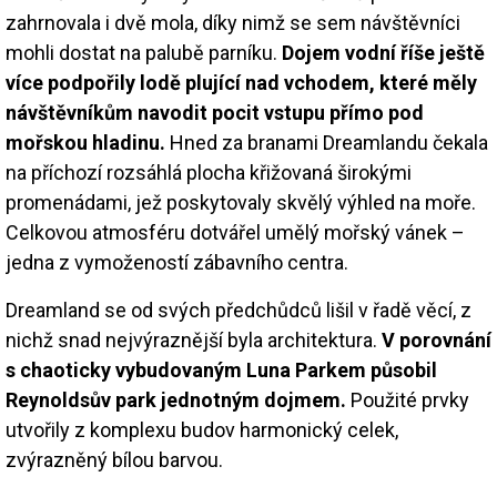
zahrnovala i dvě mola, díky nimž se sem návštěvníci
mohli dostat na palubě parníku.
Dojem vodní říše ještě
více podpořily lodě plující nad vchodem, které měly
návštěvníkům navodit pocit vstupu přímo pod
mořskou hladinu.
Hned za branami Dreamlandu čekala
na příchozí rozsáhlá plocha křižovaná širokými
promenádami, jež poskytovaly skvělý výhled na moře.
Celkovou atmosféru dotvářel umělý mořský vánek –
jedna z vymožeností zábavního centra.
Dreamland se od svých předchůdců lišil v řadě věcí, z
nichž snad nejvýraznější byla architektura.
V porovnání
s chaoticky vybudovaným Luna Parkem působil
Reynoldsův park jednotným dojmem.
Použité prvky
utvořily z komplexu budov harmonický celek,
zvýrazněný bílou barvou.