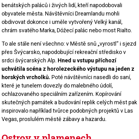
benátských paláců i živých lidí, kteří napodobovali
obyvatele města. Návštěvníci Dreamlandu mohli
obdivovat dokonce i uměle vytvořený Velký kanál,
chrám svatého Marka, Dóžecí palác nebo most Rialto.
To ale stále není všechno: v Městě snů „vyrostl“ i sjezd
přes Švýcarsko, napodobující rekreační středisko v
srdci švýcarských Alp.
Hned u vstupu příchozí
uchvátila scéna z horolezeckého výstupu na jeden z
horských vrcholků.
Poté návštěvníci nasedli do saní,
které je tunelem dovezly do malebného údolí,
ochlazovaného speciálním zařízením. Kopírování
skutečných památek a budování replik celých měst pak
inspirovalo například tvůrce podobných projektů v Las
Vegas, proslulém městě zábavy a hazardu.
Ostrov v plamenech