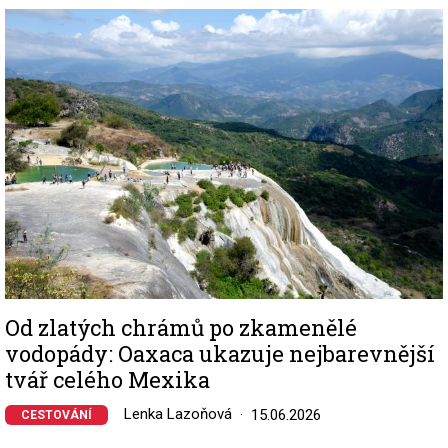
Image
Od zlatých chrámů po zkamenělé
vodopády: Oaxaca ukazuje nejbarevnější
tvář celého Mexika
Lenka Lazoňová
15.06.2026
CESTOVÁNÍ