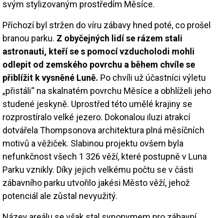
svým stylizovaným prostředím Měsíce.
Příchozí byl stržen do víru zábavy hned poté, co prošel
branou parku.
Z obyčejných lidí se rázem stali
astronauti, kteří se s pomocí vzducholodi mohli
odlepit od zemského povrchu a během chvíle se
přiblížit k vysněné Luně.
Po chvíli už účastníci výletu
„přistáli“ na skalnatém povrchu Měsíce a obhlíželi jeho
studené jeskyně. Uprostřed této umělé krajiny se
rozprostíralo velké jezero. Dokonalou iluzi atrakcí
dotvářela Thompsonova architektura plná měsíčních
motivů a věžiček. Slabinou projektu ovšem byla
nefunkčnost všech 1 326 věží, které postupně v Luna
Parku vznikly. Díky jejich velkému počtu se v části
zábavního parku utvořilo jakési Město věží, jehož
potenciál ale zůstal nevyužitý.
Název areálu se však stal synonymem pro zábavní