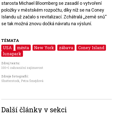
starosta Michael Bloomberg se zasadil o vytvoření
položky v městském rozpočtu, díky níž se na Coney
Islandu už začalo s revitalizací. Zchátralá „země snů“
se tak možná znovu dočká návratu na výsluní.
TÉMATA
USA
města
New York
zábava
Coney Island
lunapark
Zdroj textu:
100+1 zahraniční zajímavost
Zdroje fotografii:
Shutterstock, Petra Šmejdová
Další články v sekci