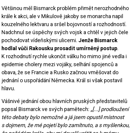
Většinou měl Bismarck problém přimět nerozhodného
krále k akci, ale v Mikulově jakoby se monarcha napil
kouzelného lektvaru a sršel bojovností a rozhodností.
Nadchnul se úspěchy svých vojsk a chtěl v jejich čele
pochodovat vídeňskými ulicemi.
Jenže Bismarck
hodlal vůči Rakousku prosadit umírněný postup
.
K rozhodnutí rychle ukončit válku ho mimo jiné vedla i
epidemie cholery mezi vojáky, selhání spojenců a
obava, že se Francie a Rusko začnou vměšovat do
jednání o uspořádání Německa. Král si však postavil
hlavu.
Vášnivé jednání obou hlavních pruských představitelů
popsal Bismarck ve svých pamětech:
„[...] prodloužení
této debaty bylo nemožné a já jsem opustil místnost
s dojmem, že mé pojetí bylo zamítnuto, a s myšlenkou,