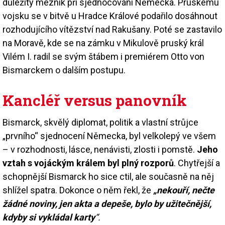
důležitý mezník při sjednocování Německa. Pruskému
vojsku se v bitvě u Hradce Králové podařilo dosáhnout
rozhodujícího vítězství nad Rakušany. Poté se zastavilo
na Moravě, kde se na zámku v Mikulově pruský král
Vilém I. radil se svým štábem i premiérem Otto von
Bismarckem o dalším postupu.
Kancléř versus panovník
Bismarck, skvělý diplomat, politik a vlastní strůjce
„prvního“ sjednocení Německa, byl velkolepý ve všem
– v rozhodnosti, lásce, nenávisti, zlosti i pomstě.
Jeho
vztah s vojáckým králem byl plný rozporů
. Chytřejší a
schopnější Bismarck ho sice ctil, ale současně na něj
shlížel spatra. Dokonce o něm řekl, že
„nekouří, nečte
žádné noviny, jen akta a depeše,
bylo by užitečnější,
kdyby si vykládal karty
“.