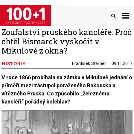
Přejít
k
hlavnímu
obsahu
Zoufalství pruského kancléře: Proč
chtěl Bismarck vyskočit v
Mikulově z okna?
HISTORIE
František Stellner
09.11.2017
V roce 1866 probíhala na zámku v Mikulově jednání o
příměří mezi zástupci poraženého Rakouska a
vítězného Pruska. Co způsobilo „železnému
kancléři“ pořádný bolehlav?