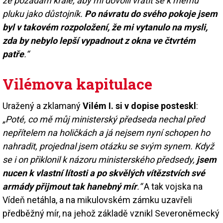
že požádám krále, aby mi dovolil vrátit se k mému
pluku jako důstojník.
Po návratu do svého pokoje jsem
byl v takovém rozpoložení, že mi vytanulo na mysli,
zda by nebylo lepší vypadnout z okna ve čtvrtém
patře
.“
Vilémova kapitulace
Uražený a zklamaný
Vilém I. si v dopise posteskl
:
„Poté, co mě můj ministerský předseda nechal před
nepřítelem na holičkách a já nejsem nyní schopen ho
nahradit, projednal jsem otázku se svým synem. Když
se i on přiklonil k názoru ministerského předsedy,
jsem
nucen k vlastní lítosti a po skvělých vítězstvích své
armády přijmout tak hanebný mír
.“
A tak vojska na
Vídeň netáhla, a na mikulovském zámku uzavřeli
předběžný mír, na jehož základě vznikl Severoněmecký