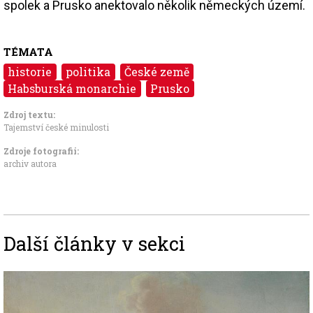
spolek a Prusko anektovalo několik německých území.
TÉMATA
historie
politika
České země
Habsburská monarchie
Prusko
Zdroj textu:
Tajemství české minulosti
Zdroje fotografii:
archiv autora
Další články v sekci
Image