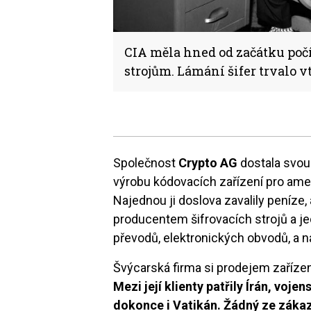
CIA měla hned od začátku počí
strojům. Lámání šifer trvalo v
Společnost
Crypto AG
dostala svou
výrobu kódovacích zařízení pro ame
Najednou ji doslova zavalily peníze,
producentem šifrovacích strojů a j
převodů, elektronických obvodů, a 
Švýcarská firma si prodejem zařízen
Mezi její klienty patřily Írán, voje
dokonce i Vatikán. Žádný ze zákaz