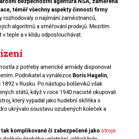
Národní bezpečnostní agentura NSA, zaměřená
ace, téměř všechny aspekty činnosti firmy
y rozhodovaly o najímání zaměstnanců,
jejich algoritmů a směřování prodejů. Mezitím
t v teple a v klidu odposlouchávat.
ízení
yrostla z potřeby americké armády disponovat
ením. Podnikatel a vynálezce
Boris Hagelin
,
ku 1892 v Rusku. Po nástupu bolševiků však
ených států, když v roce 1940 nacisté okupovali
stroj, který vypadal jako hudební skříňka s
zdro ukrývalo soustavu ozubených koleček a
a tak komplikované či zabezpečené jako
stroje
e dočkalo širokého uplatnění, jelikož bylo