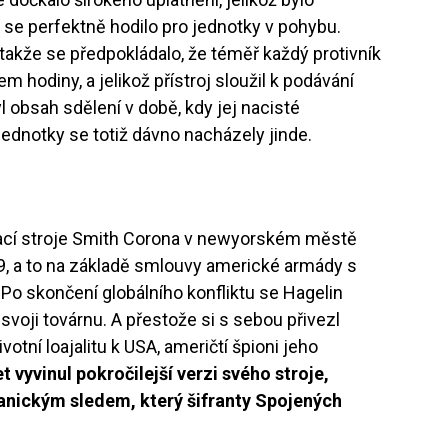
 se perfektně hodilo pro jednotky v pohybu.
takže se předpokládalo, že téměř každý protivník
m hodiny, a jelikož přístroj sloužil k podávání
l obsah sdělení v době, kdy jej nacisté
 jednotky se totiž dávno nacházely jinde.
sací stroje Smith Corona v newyorském městě
9, a to na základě smlouvy americké armády s
 Po skončení globálního konfliktu se Hagelin
 svoji továrnu. A přestože si s sebou přivezl
votní loajalitu k USA, američtí špioni jeho
t vyvinul pokročilejší verzi svého stroje,
anickým sledem, který šifranty Spojených