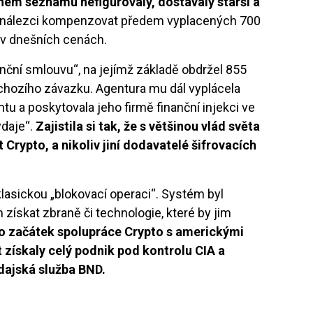
ěném seznamu nefigurovaly, dostávaly starší a
vynálezci kompenzovat předem vyplacených 700
un v dnešních cenách.
enční smlouvu“, na jejímž základě obdržel 855
dchozího závazku. Agentura mu dál vyplácela
ntu a poskytovala jeho firmě finanční injekci ve
ýdaje“.
Zajistila si tak, že s většinou vlád světa
Crypto, a nikoliv jiní dodavatelé šifrovacích
klasickou „blokovací operaci“. Systém byl
m získat zbraně či technologie, které by jim
o začátek spolupráce Crypto s americkými
 získaly celý podnik pod kontrolu CIA a
ajská služba BND.