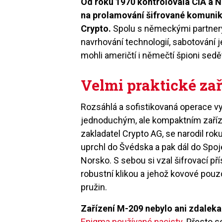
Od roku 1970 kontrolovala CIA a 
na prolamování šifrované komunik
Crypto.
Spolu s německými partner
navrhování technologií, sabotování 
mohli američtí i němečtí špioni sedě
Velmi praktické zař
Rozsáhlá a sofistikovaná operace v
jednoduchým, ale kompaktním zaříz
zakladatel Crypto AG, se narodil ro
uprchl do Švédska a pak dál do Spoj
Norsko. S sebou si vzal šifrovací pří
robustní klikou a jehož kovové pou
pružin.
Zařízení M-209 nebylo ani zdalek
Enigma používané nacisty
. Přesto s