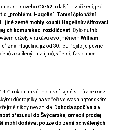
hopnostmi nového
CX-52
a dalších zařízení, jež
at o „problému Hagelin“. Tamní špionážní
i i jiné země mohly koupit Hagelinův šifrovací
jejich komunikaci rozklíčovat.
Bylo nutné
A ovšem držely v rukávu eso jménem
William
e“ znal Hagelina již od 30. let: Pojilo je pevné
kořenů a sdílených zájmů, včetně fascinace
e 1951 rukou na vůbec první tajné schůzce mezi
kými důstojníky na večeři ve washingtonském
zřejmě nikdy nevznikla.
Dohoda spočívala v
čnost přesunul do Švýcarska, omezil prodej
jší mohl dodávat pouze do zemí schválených