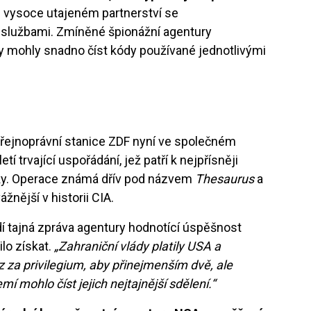
ve vysoce utajeném partnerství se
lužbami. Zmíněné špionážní agentury
aby mohly snadno číst kódy používané jednotlivými
ejnoprávní stanice ZDF nyní ve společném
tí trvající uspořádání, jež patří k nejpřísněji
ky. Operace známá dřív pod názvem
Thesaurus
a
žnější v historii CIA.
í tajná zpráva agentury hodnotící úspěšnost
lo získat.
„Zahraniční vlády platily USA a
a privilegium, aby přinejmenším dvě, ale
í mohlo číst jejich nejtajnější sdělení.“