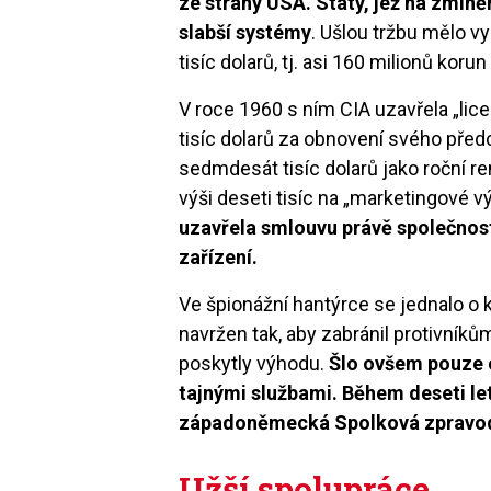
ze strany USA. Státy, jež na zmín
slabší systémy
. Ušlou tržbu mělo 
tisíc dolarů, tj. asi 160 milionů kor
V roce 1960 s ním CIA uzavřela „lic
tisíc dolarů za obnovení svého pře
sedmdesát tisíc dolarů jako roční re
výši deseti tisíc na „marketingové v
uzavřela smlouvu právě společnost 
zařízení.
Ve špionážní hantýrce se jednalo o 
navržen tak, aby zabránil protivníků
poskytly výhodu.
Šlo ovšem pouze 
tajnými službami. Během deseti let
západoněmecká Spolková zpravod
Užší spolupráce