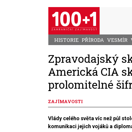
Přejít
k
hlavnímu
obsahu
HISTORIE
PŘÍRODA
VESMÍR
Zpravodajský ska
Americká CIA sk
prolomitelné šif
ZAJÍMAVOSTI
Vlády celého světa víc než půl sto
komunikaci jejich vojáků a diploma