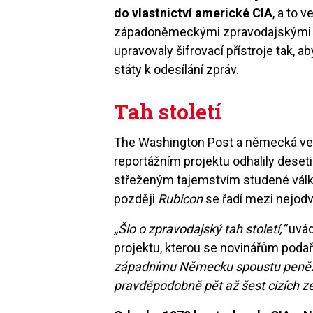
do vlastnictví americké CIA
, a to 
západoněmeckými zpravodajskými s
upravovaly šifrovací přístroje tak, 
státy k odesílání zpráv.
Tah století
The Washington Post a německá veř
reportážním projektu odhalily desetile
střeženým tajemstvím studené vál
později
Rubicon
se řadí mezi nejodvá
„Šlo o zpravodajský tah století,“
uvád
projektu, kterou se novinářům podaři
západnímu Německu spoustu peněz z
pravděpodobně pět až šest cizích zem