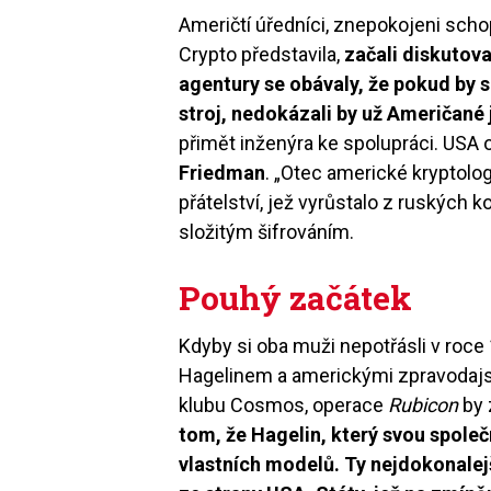
Američtí úředníci, znepokojeni sc
Crypto představila,
začali diskutov
agentury se obávaly, že pokud by s
stroj, nedokázali by už Američané 
přimět inženýra ke spolupráci. US
Friedman
. „Otec americké kryptologi
přátelství, jež vyrůstalo z ruských 
složitým šifrováním.
Pouhý začátek
Kdyby si oba muži nepotřásli v roc
Hagelinem a americkými zpravodajs
klubu Cosmos, operace
Rubicon
by 
tom, že Hagelin, který svou spole
vlastních modelů. Ty nejdokonale