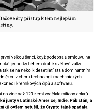
tačové éry přístup k těm nejlepším
teřiny.
 první velkou šanci, když podepsala smlouvu na
rické jednotky během druhé světové války.
 a tak se na několik desetiletí stala dominantním
edničkou v oboru technologií mechanických
nakonec i křemíkových čipů a softwaru.
í do více než 120 zemí vydělala miliony dolarů.
nské junty v Latinské Americe, Indie, Pákistán, a
níků ovšem netušil, že Crypto tajně spadala