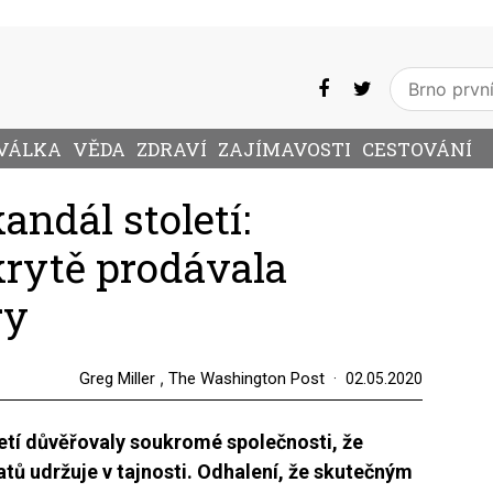
VÁLKA
VĚDA
ZDRAVÍ
ZAJÍMAVOSTI
CESTOVÁNÍ
ndál století:
rytě prodávala
ry
,
Greg Miller
The Washington Post
02.05.2020
letí důvěřovaly soukromé společnosti, že
tů udržuje v tajnosti. Odhalení, že skutečným