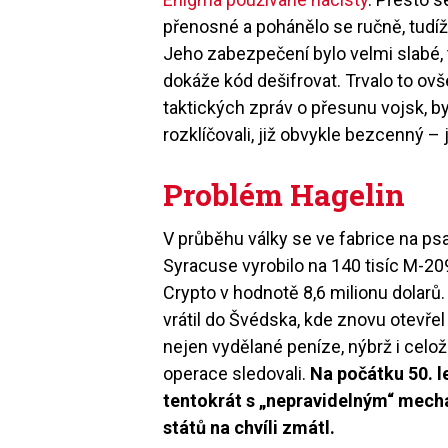
přenosné a pohánělo se ručně, tudíž
Jeho zabezpečení bylo velmi slabé, 
dokáže kód dešifrovat. Trvalo to ovše
taktických zpráv o přesunu vojsk, by
rozklíčovali, již obvykle bezcenný –
Problém Hagelin
V průběhu války se ve fabrice na p
Syracuse vyrobilo na 140 tisíc M-20
Crypto v hodnotě 8,6 milionu dolarů.
vrátil do Švédska, kde znovu otevřel
nejen vydělané peníze, nýbrž i celoži
operace sledovali.
Na počátku 50. le
tentokrát s „nepravidelným“ mech
států na chvíli zmátl.