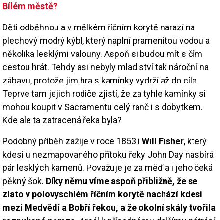
Bílém městě?
Děti odběhnou a v mělkém říčním korytě narazí na
plechový modrý kýbl, který naplní pramenitou vodou a
několika lesklými valouny. Aspoň si budou mít s čím
cestou hrát. Tehdy asi nebyly mladiství tak nároční na
zábavu, protože jim hra s kamínky vydrží až do cíle.
Teprve tam jejich rodiče zjistí, že za tyhle kamínky si
mohou koupit v Sacramentu celý ranč i s dobytkem.
Kde ale ta zatracená řeka byla?
Podobný příběh zažije v roce 1853 i
Will Fisher
, který
kdesi u nezmapovaného přítoku řeky John Day nasbírá
pár lesklých kamenů. Považuje je za měď a i jeho čeká
pěkný šok.
Díky němu víme aspoň přibližně, že se
zlato v polovyschlém říčním korytě nachází kdesi
mezi Medvědí a Bobří řekou, a že okolní skály tvořila