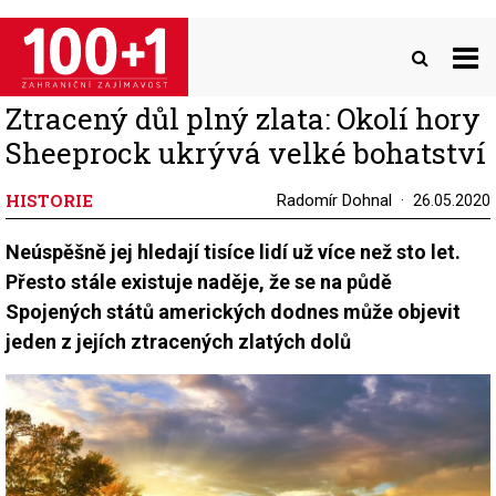
Přejít
k
hlavnímu
obsahu
Ztracený důl plný zlata: Okolí hory
Sheeprock ukrývá velké bohatství
HISTORIE
Radomír Dohnal
26.05.2020
Neúspěšně jej hledají tisíce lidí už více než sto let.
Přesto stále existuje naděje, že se na půdě
Spojených států amerických dodnes může objevit
jeden z jejích ztracených zlatých dolů