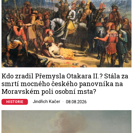
Kdo zradil Přemysla Otakara II.? Stála za
smrtí mocného českého panovníka na
Moravském poli osobní msta?
Jindřich Kačer
08.08.2026
HISTORIE
Image