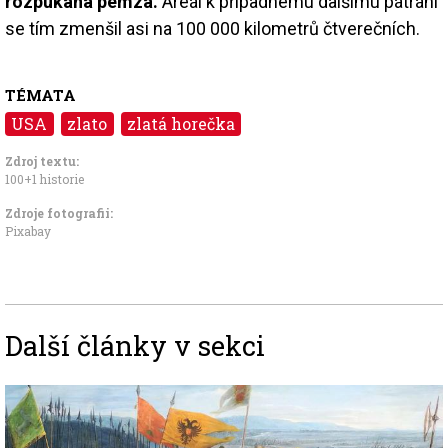
rozpukaná pemza.
Areál k případnému dalšímu pátrání
se tím zmenšil asi na 100 000 kilometrů čtverečních.
TÉMATA
USA
zlato
zlatá horečka
Zdroj textu:
100+1 historie
Zdroje fotografii:
Pixabay
Další články v sekci
Image