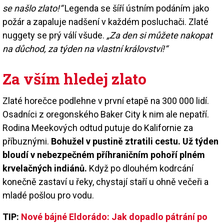
se našlo zlato!“
Legenda se šíří ústním podáním jako
požár a zapaluje nadšení v každém posluchači. Zlaté
nuggety se prý válí všude.
„Za den si můžete nakopat
na důchod, za týden na vlastní království!“
Za vším hledej zlato
Zlaté horečce podlehne v první etapě na 300 000 lidí.
Osadníci z oregonského Baker City k nim ale nepatří.
Rodina Meekových odtud putuje do Kalifornie za
příbuznými.
Bohužel v pustině ztratili cestu. Už týden
bloudí v nebezpečném příhraničním pohoří plném
krvelačných indiánů.
Když po dlouhém kodrcání
konečně zastaví u řeky, chystají staří u ohně večeři a
mladé pošlou pro vodu.
TIP:
Nové bájné Eldorádo: Jak dopadlo pátrání po