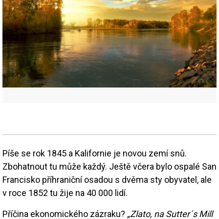
Píše se rok 1845 a Kalifornie je novou zemí snů.
Zbohatnout tu může každý. Ještě včera bylo ospalé San
Francisko příhraniční osadou s dvěma sty obyvatel, ale
v roce 1852 tu žije na 40 000 lidí.
Příčina ekonomického zázraku?
„Zlato, na Sutter´s Mill