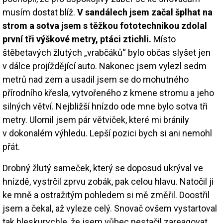
musím dostat blíž.
V sandálech jsem začal šplhat na
strom a sotva jsem s těžkou fototechnikou zdolal
první tři výškové metry, ptáci ztichli.
Místo
štěbetavých žlutých „vrabčáků“ bylo občas slyšet jen
v dálce projíždějící auto. Nakonec jsem vylezl sedm
metrů nad zem a usadil jsem se do mohutného
přírodního křesla, vytvořeného z kmene stromu a jeho
silných větví. Nejbližší hnízdo ode mne bylo sotva tři
metry. Ulomil jsem pár větviček, které mi bránily
v dokonalém výhledu. Lepší pozici bych si ani nemohl
přát.
Drobný žlutý sameček, který se doposud ukrýval ve
hnízdě, vystrčil zprvu zobák, pak celou hlavu. Natočil ji
ke mně a ostražitým pohledem si mě změřil. Doostřil
jsem a čekal, až vyleze celý. Snovač ovšem vystartoval
tak bleskurychle, že jsem vůbec nestačil zareagovat.