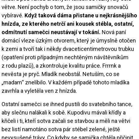
větve. Není pochyb o tom, že jsou samičky snovačů
vybíravé.
Když taková dáma přistane u nejkrásnějšího
hnízda, ze kterého netrčí ani kousek stébla, ostatní,
odmítnutí samečci neustávají v tokání.
Nová paní
domácí vleze úzkým otvorem, který je úmyslně otočen
k zemi a tvoří tak i někdy dvaceticentimetrovou trubku
(opatření proti případným nechtěným návštěvníkům
z rodu plazů), a zkontroluje kvalitu práce. Frrrnk a
nevěsta je pryč. Mladík neobstál. Netuším, co se
„madam“ znelíbilo. V každém případě tohoto mladíka
zavrhla a vyletěla ven z hnízda.
Ostatní samečci se ihned pustili do svatebního tance,
aby slečnu nalákali k sobě. Kupodivu mávali křídly a
křičeli i ti, kteří sotva začali se stavbou a měli na větvi
bez listí namotáno sotva pár stébel zelené, ještě
nevysušené trávy. Co kdyby se samička chtěla přičinit.