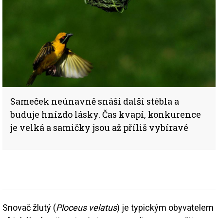
Sameček neúnavně snáší další stébla a
buduje hnízdo lásky. Čas kvapí, konkurence
je velká a samičky jsou až příliš vybíravé
Snovač žlutý (
Ploceus velatus
) je typickým obyvatelem