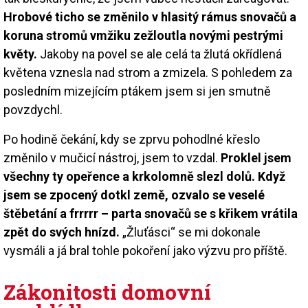
Hrobové ticho se změnilo v hlasitý rámus snovačů a
koruna stromů vmžiku zežloutla novými pestrými
květy.
Jakoby na povel se ale celá ta žlutá okřídlená
květena vznesla nad strom a zmizela. S pohledem za
posledním mizejícím ptákem jsem si jen smutně
povzdychl.
Po hodině čekání, kdy se zprvu pohodlné křeslo
změnilo v mučicí nástroj, jsem to vzdal.
Proklel jsem
všechny ty opeřence a krkolomně slezl dolů. Když
jsem se zpocený dotkl země, ozvalo se veselé
štěbetání a frrrrr – parta snovačů se s křikem vrátila
zpět do svých hnízd.
„Žluťásci“ se mi dokonale
vysmáli a já bral tohle pokoření jako výzvu pro příště.
Zákonitosti domovní