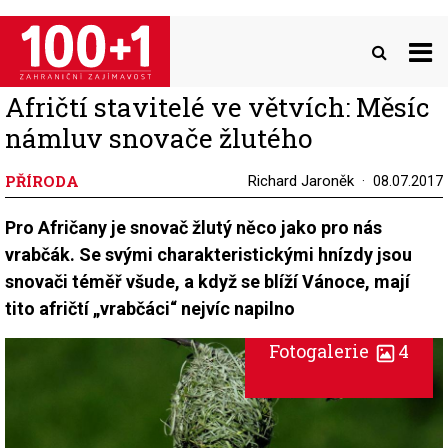
Přejít
k
hlavnímu
obsahu
Afričtí stavitelé ve větvích: Měsíc
námluv snovače žlutého
PŘÍRODA
Richard Jaroněk
08.07.2017
Pro Afričany je snovač žlutý něco jako pro nás
vrabčák. Se svými charakteristickými hnízdy jsou
snovači téměř všude, a když se blíží Vánoce, mají
tito afričtí „vrabčáci“ nejvíc napilno
Fotogalerie
4