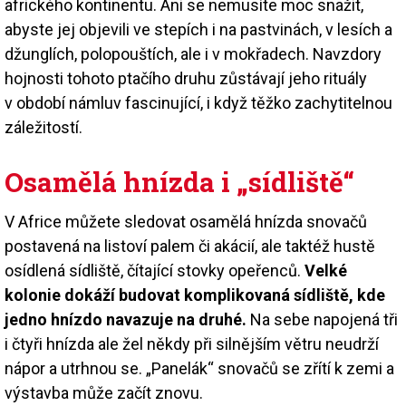
afrického kontinentu. Ani se nemusíte moc snažit,
abyste jej objevili ve stepích i na pastvinách, v lesích a
džunglích, polopouštích, ale i v mokřadech. Navzdory
hojnosti tohoto ptačího druhu zůstávají jeho rituály
v období námluv fascinující, i když těžko zachytitelnou
záležitostí.
Osamělá hnízda i „sídliště“
V Africe můžete sledovat osamělá hnízda snovačů
postavená na listoví palem či akácií, ale taktéž hustě
osídlená sídliště, čítající stovky opeřenců.
Velké
kolonie dokáží budovat komplikovaná sídliště, kde
jedno hnízdo navazuje na druhé.
Na sebe napojená tři
i čtyři hnízda ale žel někdy při silnějším větru neudrží
nápor a utrhnou se. „Panelák“ snovačů se zřítí k zemi a
výstavba může začít znovu.