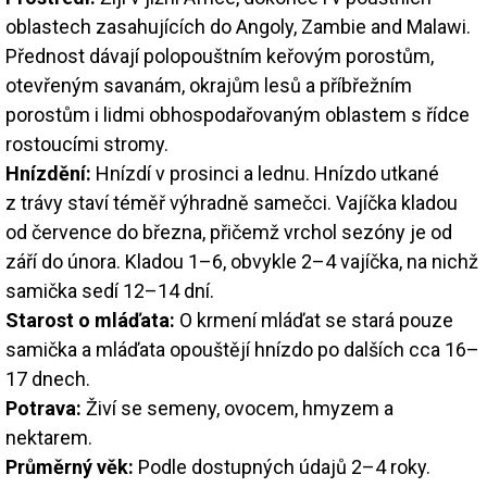
oblastech zasahujících do Angoly, Zambie and Malawi.
Přednost dávají polopouštním keřovým porostům,
otevřeným savanám, okrajům lesů a příbřežním
porostům i lidmi obhospodařovaným oblastem s řídce
rostoucími stromy.
Hnízdění:
Hnízdí v prosinci a lednu. Hnízdo utkané
z trávy staví téměř výhradně samečci. Vajíčka kladou
od července do března, přičemž vrchol sezóny je od
září do února. Kladou 1–6, obvykle 2–4 vajíčka, na nichž
samička sedí 12–14 dní.
Starost o mláďata:
O krmení mláďat se stará pouze
samička a mláďata opouštějí hnízdo po dalších cca 16–
17 dnech.
Potrava:
Živí se semeny, ovocem, hmyzem a
nektarem.
Průměrný věk:
Podle dostupných údajů 2–4 roky.