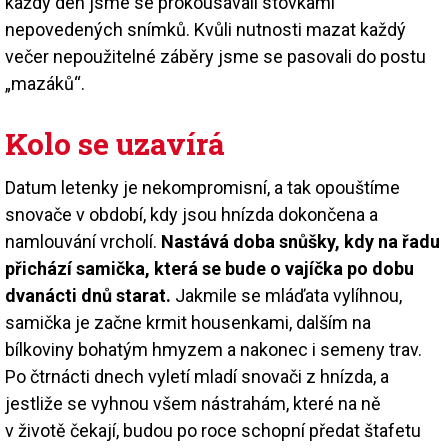
každý den jsme se prokousávali stovkami
nepovedených snímků. Kvůli nutnosti mazat každý
večer nepoužitelné záběry jsme se pasovali do postu
„mazáků“.
Kolo se uzavírá
Datum letenky je nekompromisní, a tak opouštíme
snovače v období, kdy jsou hnízda dokončena a
namlouvání vrcholí.
Nastává doba snůšky, kdy na řadu
přichází samička, která se bude o vajíčka po dobu
dvanácti dnů starat.
Jakmile se mláďata vylíhnou,
samička je začne krmit housenkami, dalším na
bílkoviny bohatým hmyzem a nakonec i semeny trav.
Po čtrnácti dnech vyletí mladí snovači z hnízda, a
jestliže se vyhnou všem nástrahám, které na ně
v životě čekají, budou po roce schopní předat štafetu