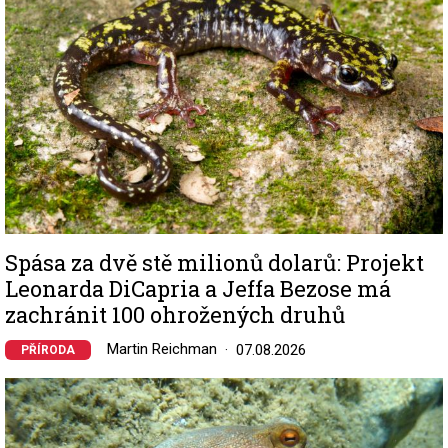
Spása za dvě stě milionů dolarů: Projekt
Leonarda DiCapria a Jeffa Bezose má
zachránit 100 ohrožených druhů
Martin Reichman
07.08.2026
PŘÍRODA
Image