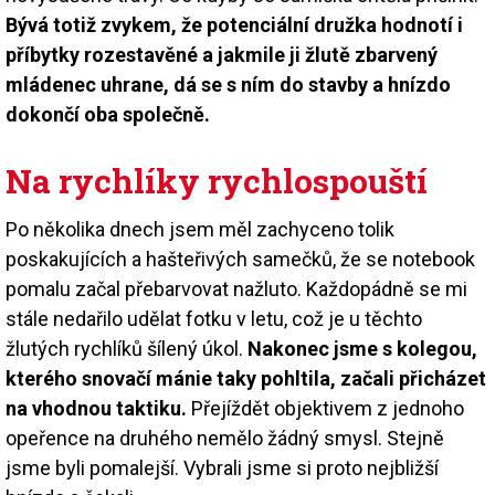
Bývá totiž zvykem, že potenciální družka hodnotí i
příbytky rozestavěné a jakmile ji žlutě zbarvený
mládenec uhrane, dá se s ním do stavby a hnízdo
dokončí oba společně.
Na rychlíky rychlospouští
Po několika dnech jsem měl zachyceno tolik
poskakujících a hašteřivých samečků, že se notebook
pomalu začal přebarvovat nažluto. Každopádně se mi
stále nedařilo udělat fotku v letu, což je u těchto
žlutých rychlíků šílený úkol.
Nakonec jsme s kolegou,
kterého snovačí mánie taky pohltila, začali přicházet
na vhodnou taktiku.
Přejíždět objektivem z jednoho
opeřence na druhého nemělo žádný smysl. Stejně
jsme byli pomalejší. Vybrali jsme si proto nejbližší