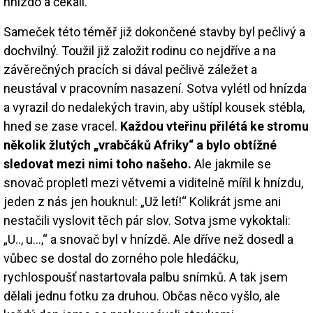
hnízdo a čekali.
Sameček této téměř již dokončené stavby byl pečlivý a
dochvilný. Toužil již založit rodinu co nejdříve a na
závěrečných pracích si dával pečlivě záležet a
neustával v pracovním nasazení. Sotva vylétl od hnízda
a vyrazil do nedalekých travin, aby uštípl kousek stébla,
hned se zase vracel.
Každou vteřinu přilétá ke stromu
několik žlutých „vrabčáků Afriky“ a bylo obtížné
sledovat mezi nimi toho našeho.
Ale jakmile se
snovač propletl mezi větvemi a viditelně mířil k hnízdu,
jeden z nás jen houknul: „Už letí!“ Kolikrát jsme ani
nestačili vyslovit těch pár slov. Sotva jsme vykoktali:
„U.., u…,“ a snovač byl v hnízdě. Ale dříve než dosedl a
vůbec se dostal do zorného pole hledáčku,
rychlospoušť nastartovala palbu snímků. A tak jsem
dělali jednu fotku za druhou. Občas něco vyšlo, ale