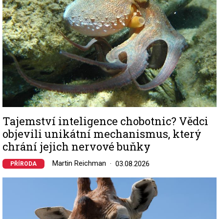
Tajemství inteligence chobotnic? Vědci
objevili unikátní mechanismus, který
chrání jejich nervové buňky
Martin Reichman
03.08.2026
PŘÍRODA
Image