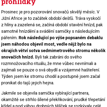
prohlídky
Prosinec je pro pozorování snovačů skvělý měsíc. V
Jižní Africe je to začátek období dešťů. Tráva vyskočí
z hlíny a zazelená se, začíná období stavění hnízd, pak
samotné hnízdění a svádění samičky s následujícím
pářením.
Rok následující po výše popsaném debaklu
jsem náhodou objevil most, vedle nějž bylo na
okrajích větví sotva sedmimetrového stromu několik
snovačích hnízd.
Byli tak zabráni do svého
rozmnožovacího rituálu, že mne vůbec nevnímali a
zajímali se pouze o svá obydlí a vzájemné hašteření.
Týden jsem ke stromu chodil a postupně jsem začal
pronikat do tajů jejich hejna.
Jakmile se objevila samička vybírající partnera,
okamžitě se strhlo šílené překřikování, prudké třepetání
křídel a pod váhou drobných tělíček se rozkývaly celé