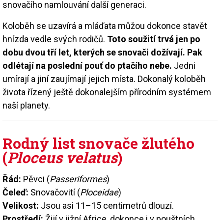
snovačího namlouvání další generaci.
Koloběh se uzavírá a mláďata můžou dokonce stavět
hnízda vedle svých rodičů.
Toto soužití trvá jen po
dobu dvou tří let, kterých se snovači dožívají. Pak
odlétají na poslední pouť do ptačího nebe.
Jedni
umírají a jiní zaujímají jejich místa. Dokonalý koloběh
života řízený ještě dokonalejším přírodním systémem
naší planety.
Rodný list snovače žlutého
(
Ploceus velatus
)
Řád:
Pěvci (
Passeriformes
)
Čeleď:
Snovačovití (
Ploceidae
)
Velikost:
Jsou asi 11–15 centimetrů dlouzí.
Prostředí:
Žijí v jižní Africe, dokonce i v pouštních