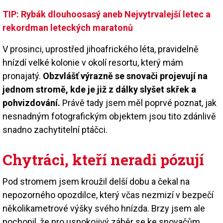
TIP: Rybák dlouhoosasý aneb Nejvytrvalejší letec a
rekordman leteckých maratonů
V prosinci, uprostřed jihoafrického léta, pravidelně
hnízdí velké kolonie v okolí resortu, který mám
pronajatý.
Obzvlášť výrazně se snovači projevují na
jednom stromě, kde je již z dálky slyšet skřek a
pohvizdování.
Právě tady jsem měl poprvé poznat, jak
nesnadným fotografickým objektem jsou tito zdánlivě
snadno zachytitelní ptáčci.
Chytráci, kteří neradi pózují
Pod stromem jsem kroužil delší dobu a čekal na
nepozorného opozdilce, který včas nezmizí v bezpečí
několikametrové výšky svého hnízda. Brzy jsem ale
pochopil, že pro uspokojivý záběr se ke snovačům