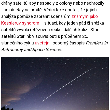
dráhy satelitů, aby nespadly z oblohy nebo neohrozily
jiné objekty na orbitě. Vědci také doufají, že jejich
analýza pomůže zabránit scénářům
známým jako
Kesslerův syndrom
– situaci, kdy jeden pád či srážka
satelitů vyvolá řetězovou reakci dalších kolizí. Studii
satelitů Starlink v souvislosti s průběhem 25.
slunečního cyklu
uveřejnil
odborný časopis
Frontiers in
Astronomy and Space Science
.
Image