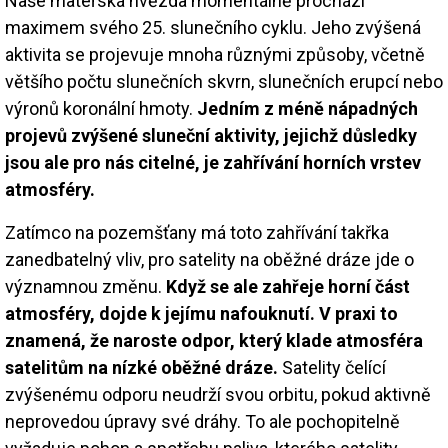
Naše mateřská hvězda momentálně prochází
maximem svého 25. slunečního cyklu. Jeho zvýšená
aktivita se projevuje mnoha různými způsoby, včetně
většího počtu slunečních skvrn, slunečních erupcí nebo
výronů koronální hmoty.
Jedním z méně nápadných
projevů zvýšené sluneční aktivity, jejichž důsledky
jsou ale pro nás citelné, je zahřívání horních vrstev
atmosféry.
Zatímco na pozemšťany má toto zahřívání takřka
zanedbatelný vliv, pro satelity na oběžné dráze jde o
významnou změnu.
Když se ale zahřeje horní část
atmosféry, dojde k jejímu nafouknutí. V praxi to
znamená, že naroste odpor, který klade atmosféra
satelitům na nízké oběžné dráze.
Satelity čelící
zvýšenému odporu neudrží svou orbitu, pokud aktivně
neprovedou úpravy své dráhy. To ale pochopitelně