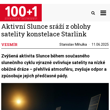
Přejít
k
hlavnímu
obsahu
Aktivní Slunce sráží z oblohy
satelity konstelace Starlink
VESMÍR
Stanislav Mihulka
11.06.2025
Zvýšená aktivita Slunce během současného
slunečního cyklu výrazně ovlivňuje satelity na nízké
oběžné dráze – přehřívá atmosféru, zvyšuje odpor a
způsobuje jejich předčasné pády.