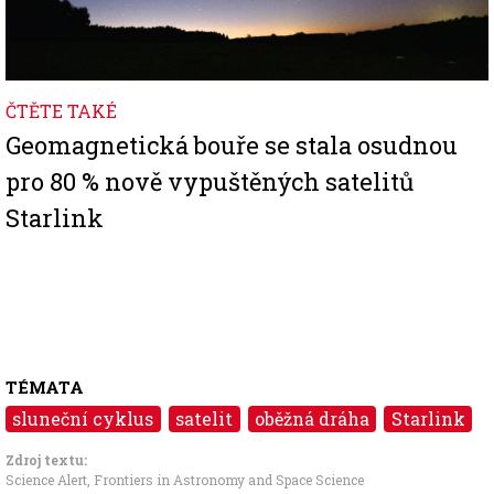
ČTĚTE TAKÉ
Geomagnetická bouře se stala osudnou
pro 80 % nově vypuštěných satelitů
Starlink
TÉMATA
sluneční cyklus
satelit
oběžná dráha
Starlink
Zdroj textu:
Science Alert
,
Frontiers in Astronomy and Space Science