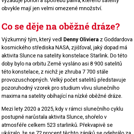
vyžaduje pohon a spotřebu paliva, kterého satelity
obvykle mají jen velmi omezené množství.
Co se děje na oběžné dráze?
Výzkumný tým, který vedl
Denny Oliviera
z Goddardova
kosmického střediska NASA, zjišťoval, jaký dopad má
aktivita Slunce na satelity konstelace Starlink. Do této
doby bylo na orbitu Země vysláno asi 8 900 satelitů
této konstelace, z nichž je zhruba 7 700 stále
provozuschopných. Velký počet satelitů představuje
pozoruhodný vzorek pro studium vlivu slunečního
maxima na satelity obíhající na nízké oběžné dráze.
Mezi lety 2020 a 2025, kdy v rámci slunečního cyklu
postupně narůstala aktivita Slunce, shořelo v
atmosféře celkem 523 starlinků. Překvapivě se
ukázalo, že se 72 procent těchto zániků se odehrálo za