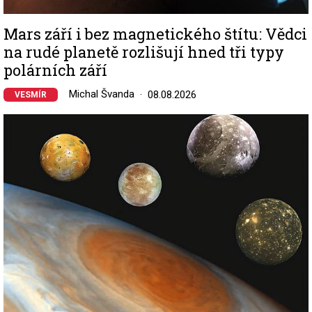
Mars září i bez magnetického štítu: Vědci
na rudé planetě rozlišují hned tři typy
polárních září
Michal Švanda
08.08.2026
VESMÍR
Image