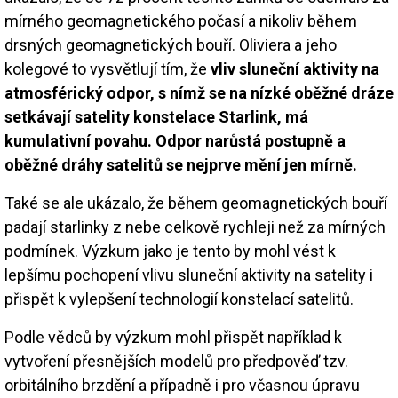
mírného geomagnetického počasí a nikoliv během
drsných geomagnetických bouří. Oliviera a jeho
kolegové to vysvětlují tím, že
vliv sluneční aktivity na
atmosférický odpor, s nímž se na nízké oběžné dráze
setkávají satelity konstelace Starlink, má
kumulativní povahu. Odpor narůstá postupně a
oběžné dráhy satelitů se nejprve mění jen mírně.
Také se ale ukázalo, že během geomagnetických bouří
padají starlinky z nebe celkově rychleji než za mírných
podmínek. Výzkum jako je tento by mohl vést k
lepšímu pochopení vlivu sluneční aktivity na satelity i
přispět k vylepšení technologií konstelací satelitů.
Podle vědců by výzkum mohl přispět například k
vytvoření přesnějších modelů pro předpověď tzv.
orbitálního brzdění a případně i pro včasnou úpravu