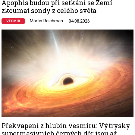
Apophis budou při setkání se Zemí
zkoumat sondy z celého světa
Martin Reichman
04.08.2026
VESMÍR
Image
Překvapení z hlubin vesmíru: Výtrysky
supermasivních černých děr jsou až