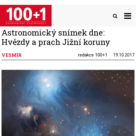
Přejít
k
hlavnímu
obsahu
Astronomický snímek dne:
Hvězdy a prach Jižní koruny
VESMÍR
redakce 100+1
19.10.2017