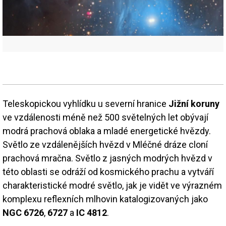
Teleskopickou vyhlídku u severní hranice
Jižní koruny
ve vzdálenosti méně než 500 světelných let obývají
modrá prachová oblaka a mladé energetické hvězdy.
Světlo ze vzdálenějších hvězd v Mléčné dráze cloní
prachová mračna. Světlo z jasných modrých hvězd v
této oblasti se odráží od kosmického prachu a vytváří
charakteristické modré světlo, jak je vidět ve výrazném
komplexu reflexních mlhovin katalogizovaných jako
NGC 6726
,
6727
a
IC 4812
.