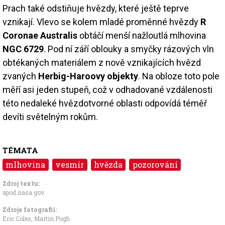
Prach také odstiňuje hvězdy, které ještě teprve
vznikají. Vlevo se kolem mladé proměnné hvězdy
R
Coronae Australis
obtáčí menší nažloutlá mlhovina
NGC 6729
. Pod ní září oblouky a smyčky rázových vln
obtékaných materiálem z nově vznikajících hvězd
zvaných
Herbig-Haroovy objekty
. Na obloze toto pole
měří asi jeden stupeň, což v odhadované vzdálenosti
této nedaleké hvězdotvorné oblasti odpovídá téměř
devíti světelným rokům.
TÉMATA
mlhovina
vesmír
hvězda
pozorování
Zdroj textu:
apod.nasa.gov
Zdroje fotografii:
Eric Coles, Martin Pugh