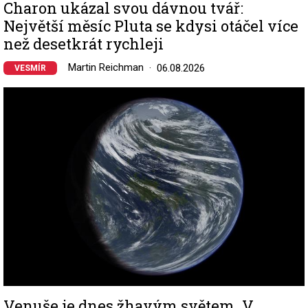
Charon ukázal svou dávnou tvář:
Největší měsíc Pluta se kdysi otáčel více
než desetkrát rychleji
Martin Reichman
06.08.2026
VESMÍR
Image
Venuše je dnes žhavým světem. V